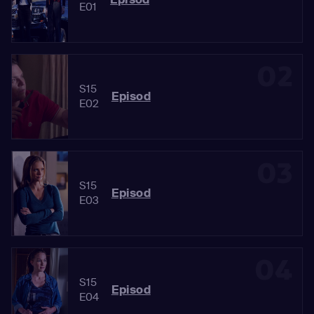
E01
02
S15
Episod
E02
03
S15
Episod
E03
04
S15
Episod
E04