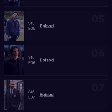
05
S15
Episod
E05
06
S15
Episod
E06
07
S15
Episod
E07