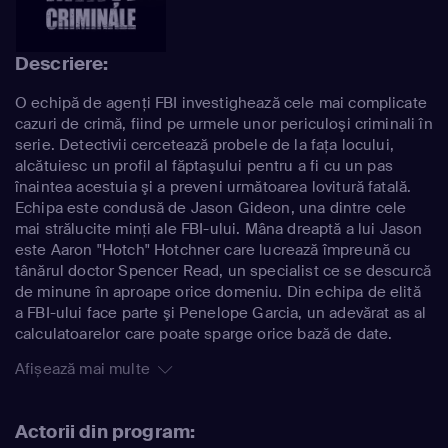
Descriere:
O echipă de agenţi FBI investighează cele mai complicate
cazuri de crimă, fiind pe urmele unor periculoşi criminali în
serie. Detectivii cercetează probele de la faţa locului,
alcătuiesc un profil al făptaşului pentru a fi cu un pas
înaintea acestuia şi a preveni următoarea lovitură fatală.
Echipa este condusă de Jason Gideon, una dintre cele
mai strălucite minţi ale FBI-ului. Mâna dreaptă a lui Jason
este Aaron "Hotch" Hotchner care lucrează împreună cu
tânărul doctor Spencer Read, un specialist ce se descurcă
de minune în aproape orice domeniu. Din echipa de elită
a FBI-ului face parte şi Penelope Garcia, un adevărat as al
calculatoarelor care poate sparge orice bază de date.
Afișează mai multe
Actorii din program: