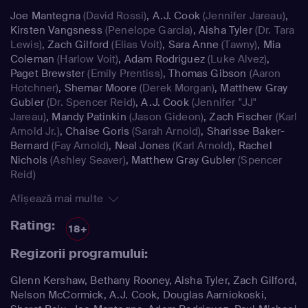
Joe Mantegna
(David Rossi)
,
A.J. Cook
(Jennifer Jareau)
,
Kirsten Vangsness
(Penelope Garcia)
,
Aisha Tyler
(Dr. Tara
Lewis)
,
Zach Gilford
(Elias Voit)
,
Sara Anne
(Tawny)
,
Mia
Coleman
(Harlow Voit)
,
Adam Rodriguez
(Luke Alvez)
,
Paget Brewster
(Emily Prentiss)
,
Thomas Gibson
(Aaron
Hotchner)
,
Shemar Moore
(Derek Morgan)
,
Matthew Gray
Gubler
(Dr. Spencer Reid)
,
A.J. Cook
(Jennifer "JJ"
Jareau)
,
Mandy Patinkin
(Jason Gideon)
,
Zach Fischer
(Karl
Arnold Jr.)
,
Chaise Goris
(Sarah Arnold)
,
Sharisse Baker-
Bernard
(Fay Arnold)
,
Neal Jones
(Karl Arnold)
,
Rachel
Nichols
(Ashley Seaver)
,
Matthew Gray Gubler
(Spencer
Reid)
Afișează mai multe
Rating:
18+
Regizorii programului:
Glenn Kershaw, Bethany Rooney, Aisha Tyler, Zach Gilford,
Nelson McCormick, A.J. Cook, Douglas Aarniokoski,