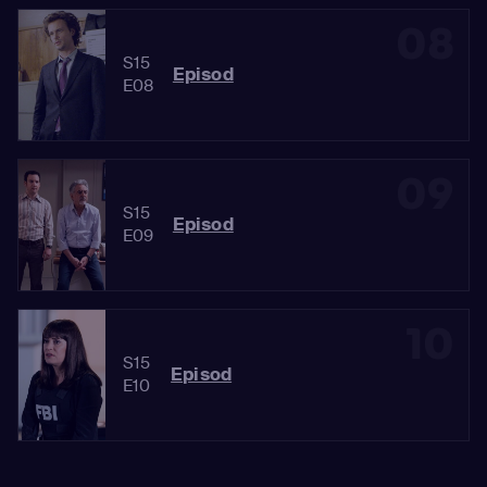
08
S15
Episod
E08
09
S15
Episod
E09
10
S15
Episod
E10