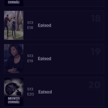
18
S13
Episod
E18
19
S13
Episod
E19
20
S13
Episod
E20