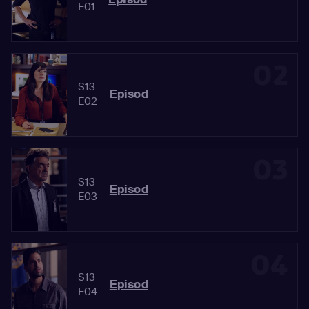
E01
02
S13
Episod
E02
03
S13
Episod
E03
04
S13
Episod
E04