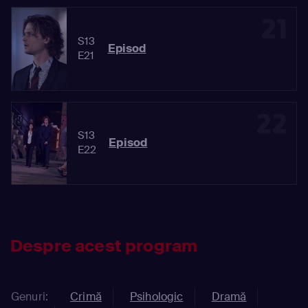
21
S13
Episod
E21
22
S13
Episod
E22
Despre acest program
Genuri:
Crimă
Psihologic
Dramă