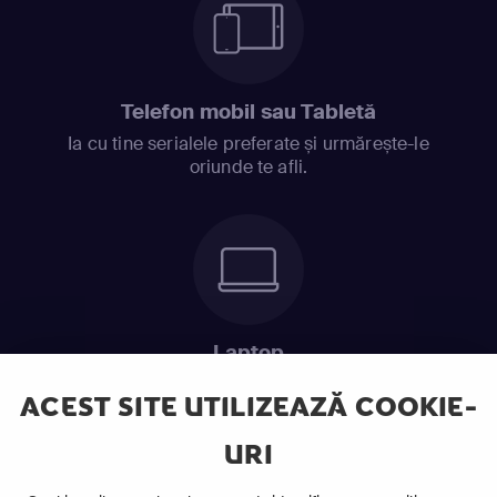
Telefon mobil sau Tabletă
Ia cu tine serialele preferate și urmărește-le
oriunde te afli.
Laptop
Intră în pat și urmărește acel episod incitant.
ACEST SITE UTILIZEAZĂ COOKIE-
URI
ABONEAZĂ-TE ACUM