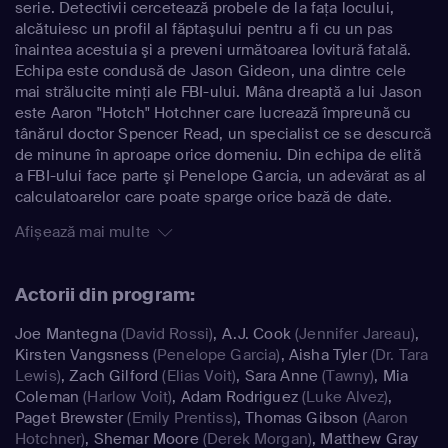
serie. Detectivii cercetează probele de la faţa locului,
alcătuiesc un profil al făptaşului pentru a fi cu un pas
înaintea acestuia şi a preveni următoarea lovitură fatală.
Echipa este condusă de Jason Gideon, una dintre cele
mai strălucite minţi ale FBI-ului. Mâna dreaptă a lui Jason
este Aaron "Hotch" Hotchner care lucrează împreună cu
tânărul doctor Spencer Read, un specialist ce se descurcă
de minune în aproape orice domeniu. Din echipa de elită
a FBI-ului face parte şi Penelope Garcia, un adevărat as al
calculatoarelor care poate sparge orice bază de date.
Afișează mai multe
Actorii din program:
Joe Mantegna
(David Rossi)
,
A.J. Cook
(Jennifer Jareau)
,
Kirsten Vangsness
(Penelope Garcia)
,
Aisha Tyler
(Dr. Tara
Lewis)
,
Zach Gilford
(Elias Voit)
,
Sara Anne
(Tawny)
,
Mia
Coleman
(Harlow Voit)
,
Adam Rodriguez
(Luke Alvez)
,
Paget Brewster
(Emily Prentiss)
,
Thomas Gibson
(Aaron
Hotchner)
,
Shemar Moore
(Derek Morgan)
,
Matthew Gray