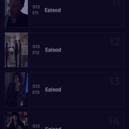
11
S13
Episod
E11
12
S13
Episod
E12
13
S13
Episod
E13
14
S13