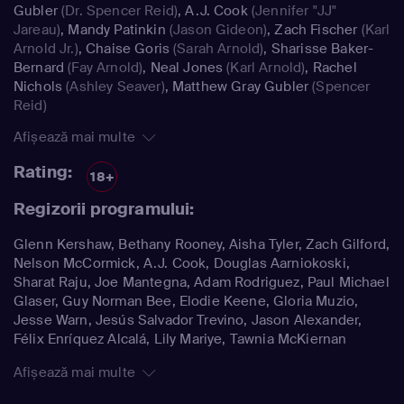
Gubler
(Dr. Spencer Reid)
,
A.J. Cook
(Jennifer "JJ"
Jareau)
,
Mandy Patinkin
(Jason Gideon)
,
Zach Fischer
(Karl
Arnold Jr.)
,
Chaise Goris
(Sarah Arnold)
,
Sharisse Baker-
Bernard
(Fay Arnold)
,
Neal Jones
(Karl Arnold)
,
Rachel
Nichols
(Ashley Seaver)
,
Matthew Gray Gubler
(Spencer
Reid)
Afișează mai multe
Rating:
18+
Regizorii programului:
Glenn Kershaw, Bethany Rooney, Aisha Tyler, Zach Gilford,
Nelson McCormick, A.J. Cook, Douglas Aarniokoski,
Sharat Raju, Joe Mantegna, Adam Rodriguez, Paul Michael
Glaser, Guy Norman Bee, Elodie Keene, Gloria Muzio,
Jesse Warn, Jesús Salvador Trevino, Jason Alexander,
Félix Enríquez Alcalá, Lily Mariye, Tawnia McKiernan
Afișează mai multe