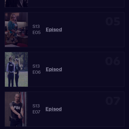
05
S13
Episod
E05
06
S13
Episod
E06
07
S13
Episod
E07