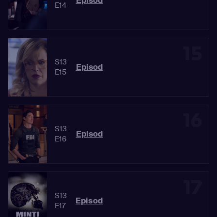
Episod
E14
15
S13
Episod
E15
16
S13
Episod
E16
17
S13
Episod
E17