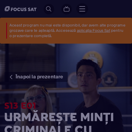
Aceast program nu mai este disponibil, dar avem alte programe
grozave care te așteaptă. Accesează
aplicația Focus Sat
pentru
o prezentare completă.
Înapoi la prezentare
S13 E01
URMĂREȘTE MINŢI
CRIMINALE CU