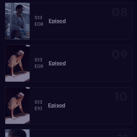
08
S13
Episod
E08
09
S13
Episod
E09
10
S13
Episod
E10