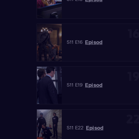
1
Episod
S11 E16
1
Episod
S11 E19
2
Episod
S11 E22