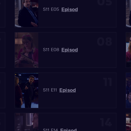
4
05
Episod
S11 E05
7
08
Episod
S11 E08
0
11
Episod
S11 E11
3
14
Episod
S11 E14