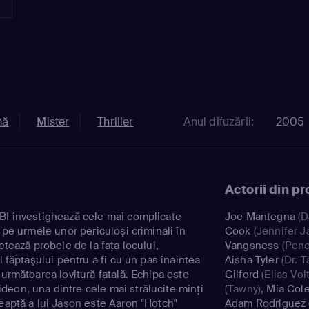
mă
Mister
Thriller
Anul difuzării:
2005
Actorii din p
BI investighează cele mai complicate
Joe Mantegna
(D
d pe urmele unor periculoşi criminali în
Cook
(Jennifer J
etează probele de la faţa locului,
Vangsness
(Pene
l făptaşului pentru a fi cu un pas înaintea
Aisha Tyler
(Dr. T
 următoarea lovitură fatală. Echipa este
Gilford
(Elias Voit
eon, una dintre cele mai strălucite minţi
(Tawny)
,
Mia Col
reaptă a lui Jason este Aaron "Hotch"
Adam Rodriguez