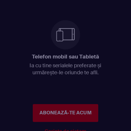
Telefon mobil sau Tabletă
Ia cu tine serialele preferate și
urmărește-le oriunde te afli.
ABONEAZĂ-TE ACUM