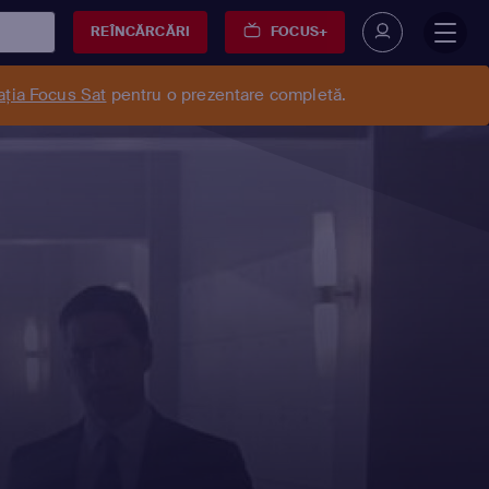
REÎNCĂRCĂRI
FOCUS+
ația Focus Sat
pentru o prezentare completă.