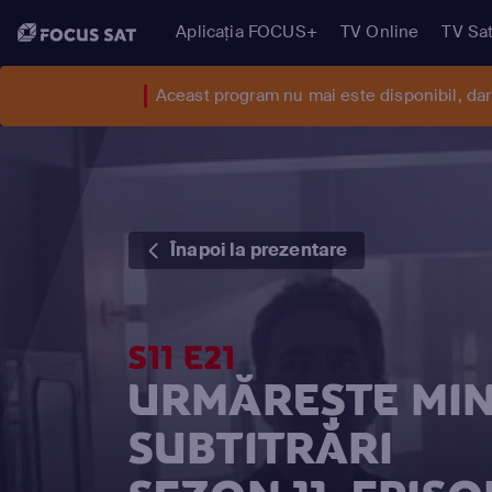
Aplicația FOCUS+
TV Online
TV Sat
Aceast program nu mai este disponibil, da
Înapoi la prezentare
S11 E21
URMĂREȘTE MIN
SUBTITRĂRI