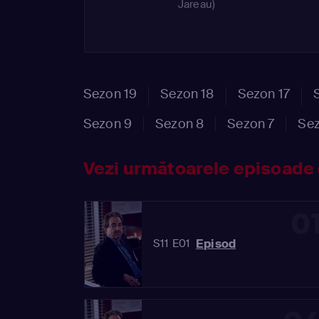
Jareau)
Sezon 19
Sezon 18
Sezon 17
Sezon 9
Sezon 8
Sezon 7
Sez
Vezi următoarele episoade 
0
Episod
S11 E01