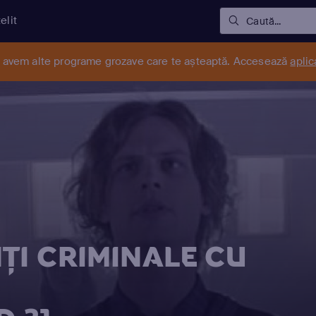
elit
Caută...
r avem alte programe grozave care te așteaptă. Accesează
aplic
ŢI CRIMINALE CU