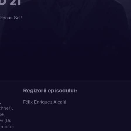
D 21
 Focus Sat!
Regizorii episodului:
)
,
Félix Enríquez Alcalá
chner)
,
pe
er
(Dr.
ennifer