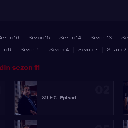
Sezon 16
Sezon 15
Sezon 14
Sezon 13
Se
on 6
Sezon 5
Sezon 4
Sezon 3
Sezon 2
din sezon 11
1
02
Episod
S11 E02