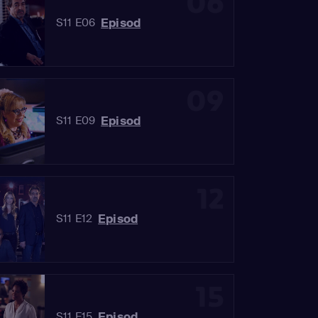
06
Episod
S11 E06
09
Episod
S11 E09
12
Episod
S11 E12
15
Episod
S11 E15