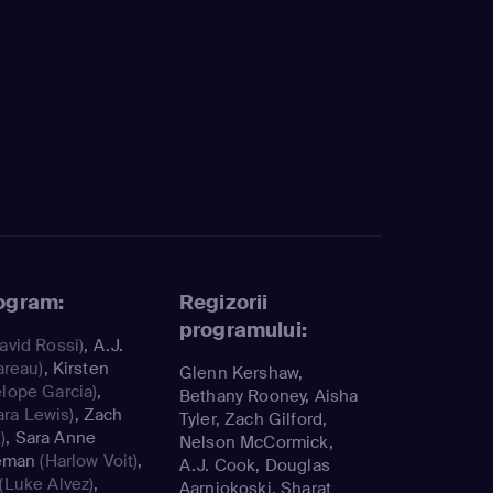
rogram:
Regizorii
programului:
avid Rossi)
,
A.J.
areau)
,
Kirsten
Glenn Kershaw,
lope Garcia)
,
Bethany Rooney, Aisha
ara Lewis)
,
Zach
Tyler, Zach Gilford,
)
,
Sara Anne
Nelson McCormick,
eman
(Harlow Voit)
,
A.J. Cook, Douglas
(Luke Alvez)
,
Aarniokoski, Sharat