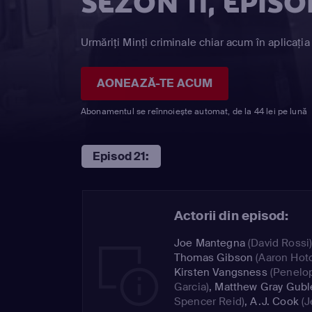
SEZON 11, EPISO
Urmăriți Minţi criminale chiar acum în aplicația
AONEAZĂ-TE ACUM
Abonamentul se reînnoiește automat, de la 44 lei pe lună
Episod 21:
Actorii din episod:
Joe Mantegna
(David Rossi
Thomas Gibson
(Aaron Hot
Kirsten Vangsness
(Penelo
Garcia)
,
Matthew Gray Gubl
Spencer Reid)
,
A.J. Cook
(J