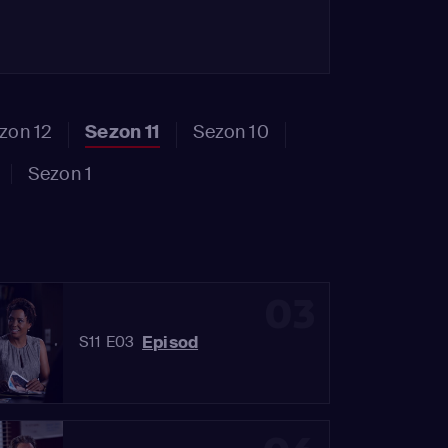
zon 12
Sezon 11
Sezon 10
Sezon 1
03
Episod
S11 E03