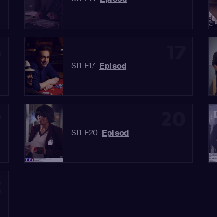
6
17
Episod
S11 E17
9
20
Episod
S11 E20
2