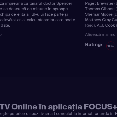
ază împreună cu tânărul doctor Spencer
Paget Brewster
(
ce se descurcă de minune în aproape
Thomas Gibson
(
hipa de elită a FBI-ului face parte şi
Shemar Moore
(D
adevărat as al calculatoarelor care poate
Matthew Gray Gu
 date.
Reid)
,
A.J. Cook
(
Jareau)
,
Mandy P
Afișează mai mul
Gideon)
,
Zach Fi
Jr.)
,
Chaise Goris
Rating:
18+
Sharisse Baker-
Arnold)
,
Neal Jo
Rachel Nichols
(
Matthew Gray Gu
Reid)
TV Online în aplicația FOCUS
ește pe orice dispozitiv smart conectat la internet, oriunde în 