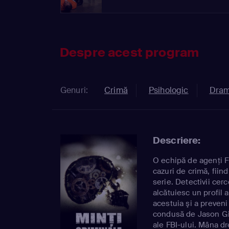
Despre acest program
Genuri:
Crimă
Psihologic
Dra
Descriere:
O echipă de agenţi F
cazuri de crimă, fiin
serie. Detectivii cerc
alcătuiesc un profil a
acestuia şi a preveni
condusă de Jason Gid
ale FBI-ului. Mâna d