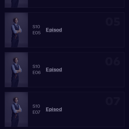
05
S10
Episod
E05
06
S10
Episod
E06
07
S10
Episod
E07