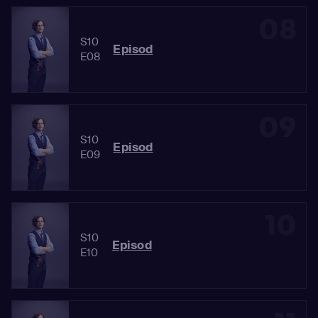
08
S10
Episod
E08
09
S10
Episod
E09
10
S10
Episod
E10