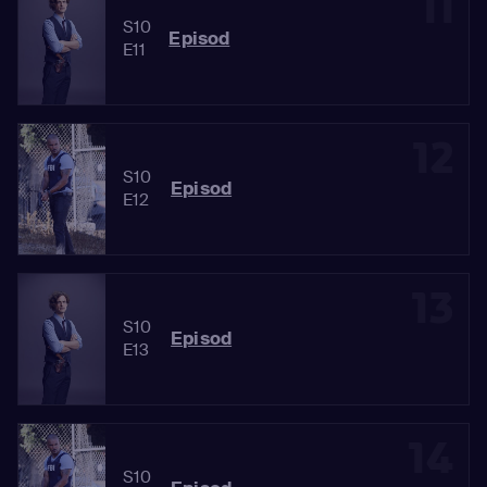
11
S10
Episod
E11
12
S10
Episod
E12
13
S10
Episod
E13
14
S10