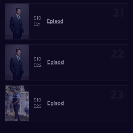
21
S10
Episod
E21
22
S10
Episod
E22
23
S10
Episod
E23