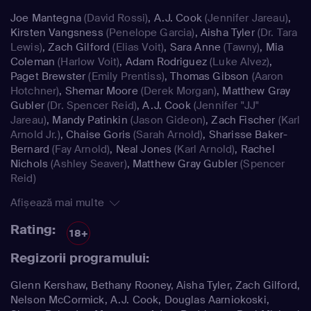
Joe Mantegna
(David Rossi)
,
A.J. Cook
(Jennifer Jareau)
,
Kirsten Vangsness
(Penelope Garcia)
,
Aisha Tyler
(Dr. Tara
Lewis)
,
Zach Gilford
(Elias Voit)
,
Sara Anne
(Tawny)
,
Mia
Coleman
(Harlow Voit)
,
Adam Rodriguez
(Luke Alvez)
,
Paget Brewster
(Emily Prentiss)
,
Thomas Gibson
(Aaron
Hotchner)
,
Shemar Moore
(Derek Morgan)
,
Matthew Gray
Gubler
(Dr. Spencer Reid)
,
A.J. Cook
(Jennifer "JJ"
Jareau)
,
Mandy Patinkin
(Jason Gideon)
,
Zach Fischer
(Karl
Arnold Jr.)
,
Chaise Goris
(Sarah Arnold)
,
Sharisse Baker-
Bernard
(Fay Arnold)
,
Neal Jones
(Karl Arnold)
,
Rachel
Nichols
(Ashley Seaver)
,
Matthew Gray Gubler
(Spencer
Reid)
Afișează mai multe
Rating:
18+
Regizorii programului:
Glenn Kershaw, Bethany Rooney, Aisha Tyler, Zach Gilford,
Nelson McCormick, A.J. Cook, Douglas Aarniokoski,