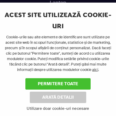
Laptop
Intră în pat și urmărește acel episod incitant.
ACEST SITE UTILIZEAZĂ COOKIE-
URI
ABONEAZĂ-TE ACUM
Cookie-urile sau alte elemente de identificare sunt utilizate pe
acest site web în scopuri funcționale, statistice și de marketing,
Cerințe de sistem
precum și în scopul afișării de conținut personalizat. Dacă faceți
clic pe butonul "Permitere toate", sunteți de acord cu utilizarea
modulelor cookie. Puteți modifica setările privind cookie-urile
făcând clic pe butonul "Arată detalii". Puteți găsi mai multe
informații despre utilizarea modulelor cookie
aici
.
PERMITERE TOATE
©
2026 Canal+ Luxembourg S. à r.l. - Toate drepturile rezervate
Focus Sat este o marcă înregistrată aparținând Canal+
ARATĂ DETALII
Luxembourg S. à r.l.
Rue Albert Borschette 4, L-1246 Luxemburg | R.C.S. Luxemburg:
Utilizare doar cookie-uri necesare
B 87.905