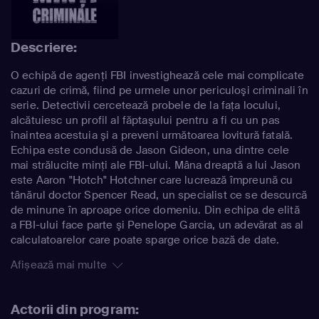
Descriere:
O echipă de agenţi FBI investighează cele mai complicate
cazuri de crimă, fiind pe urmele unor periculoşi criminali în
serie. Detectivii cercetează probele de la faţa locului,
alcătuiesc un profil al făptaşului pentru a fi cu un pas
înaintea acestuia şi a preveni următoarea lovitură fatală.
Echipa este condusă de Jason Gideon, una dintre cele
mai strălucite minţi ale FBI-ului. Mâna dreaptă a lui Jason
este Aaron "Hotch" Hotchner care lucrează împreună cu
tânărul doctor Spencer Read, un specialist ce se descurcă
de minune în aproape orice domeniu. Din echipa de elită
a FBI-ului face parte şi Penelope Garcia, un adevărat as al
calculatoarelor care poate sparge orice bază de date.
Afișează mai multe
Actorii din program: