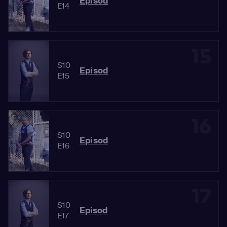
Episod
E14
15
S10
Episod
E15
16
S10
Episod
E16
17
S10
Episod
E17