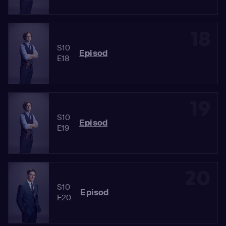
18
S10
Episod
E18
19
S10
Episod
E19
20
S10
Episod
E20