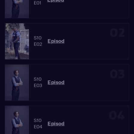
E01
02
S10
Episod
E02
03
S10
Episod
E03
04
S10
Episod
E04