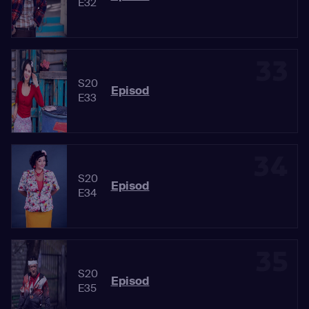
E32
33
S20
Episod
E33
34
S20
Episod
E34
35
S20
Episod
E35