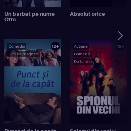
Un barbat pe nume
Absolut orice
Otto
12+
12+
Comedie
Acțiune
Film de dragoste
Comedie
De familie