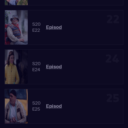
22
S20
Episod
E22
24
S20
Episod
E24
25
S20
Episod
E25