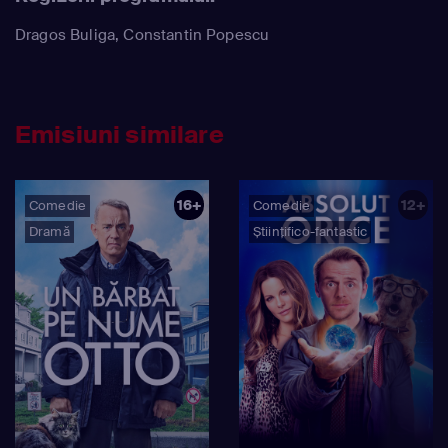
Dragos Buliga, Constantin Popescu
Emisiuni similare
16+
12+
Comedie
Comedie
Dramă
Științifico-fantastic