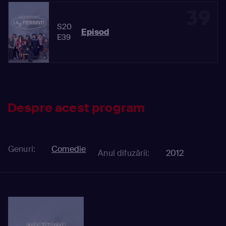
39
S20
Episod
E39
Despre acest program
Genuri:
Comedie
Anul difuzării:
2012