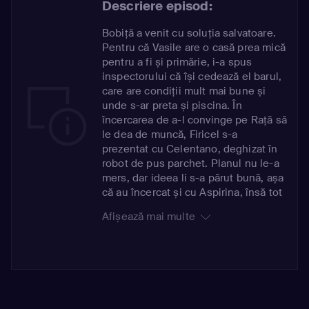
Descriere episod:
Bobiță a venit cu soluția salvatoare.
Pentru că Vasile are o casă prea mică
pentru a fi și primărie, i-a spus
inspectorului că își cedează el barul,
care are condiții mult mai bune și
unde s-ar preta și piscina. În
încercarea de a-l convinge pe Rață să
le dea de muncă, Firicel s-a
prezentat cu Celentano, deghizat în
robot de pus parchet. Planul nu le-a
mers, dar ideea li s-a părut bună, așa
că au încercat și cu Aspirina, însă tot
ce au reușit să obțină de la ea a fost
Afișează mai multe
un păhărel de lichior. Sătul de trudă,
după o viață întreagă de muncă,
Brânzoi s-a hotărât să ia o pauză și să
nu mai facă nimic. Fiind convins că
nu e lucru simplu să nu faci nimic, a
mers la Giani, persoana cu cea mai
mare experiență din sat, să-i spună