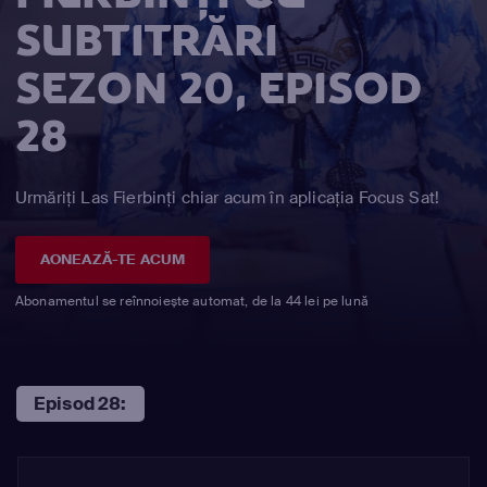
SUBTITRĂRI
SEZON 20, EPISOD
28
Urmăriți Las Fierbinţi chiar acum în aplicația Focus Sat!
AONEAZĂ-TE ACUM
Abonamentul se reînnoiește automat, de la 44 lei pe lună
Episod 28: