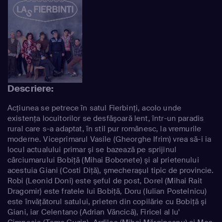
Descriere:
Acţiunea se petrece în satul Fierbinţi, acolo unde
existenţa locuitorilor se desfăşoară lent, într-un paradis
rural care s-a adaptat, în stil pur românesc, la vremurile
moderne. Viceprimarul Vasile (Gheorghe Ifrim) vrea să-i ia
locul actualului primar şi se bazează pe sprijinul
cârciumarului Bobiţă (Mihai Bobonete) şi al prietenului
acestuia Giani (Costi Diţă), şmecheraşul tipic de provincie.
Robi (Leonid Doni) este şeful de post, Dorel (Mihai Rait
Dragomir) este fratele lui Bobiţă, Doru (Iulian Postelnicu)
este învăţătorul satului, prieten din copilărie cu Bobiţă şi
Giani, iar Celentano (Adrian Văncică), Firicel al lu'