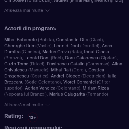
Cimpoaie (Toma Cuzin), Ardiles (Mihai Mărgineanu) şi Moş
Peleuş (Horaţiu Mălăele), beţivii satului, sunt apariţii
Afișează mai multe
colorate şi pline de umor. Filmat într-un sat real, din
apropierea Bucureştiului, "Las Fierbinţi" are toate
ingredientele unui succes, cu întâmplări haioase, o
Actorii din program:
muzică aparte compusă special de Mihai Mărgineanu şi
situaţii care promit să devină iar bancuri.
Mihai Bobonete
(Bobita)
,
Constantin Dita
(Giani)
,
Gheorghe Ifrim
(Vasile)
,
Leonid Doni
(Doroftei)
,
Anca
Dumitra
(Gianina)
,
Marius Chivu
(Rata)
,
Ionut Ciocia
(Branzoi)
,
Leonid Doni
(Robi)
,
Doru Catanescu
(Ciprian)
,
Cuzin Toma
(Firicel)
,
Frasinescu Catalin
(Corpsman)
,
Alina
Chivulescu
(Manuela)
,
Mihai Rait
(Dorel)
,
Costica
Dragenescu
(Costica)
,
Andrei Ciopec
(Electrician)
,
Iulia
Brezeanu
(Sotie Celentano)
,
Viorel Comanici
(Ofiter
superior)
,
Adrian Vancica
(Celentano)
,
Miriam Rizea
(Nepoata lui Branzoi)
,
Marius Calugarita
(Fernando)
Afișează mai multe
Rating:
12+
Regizorii programului: