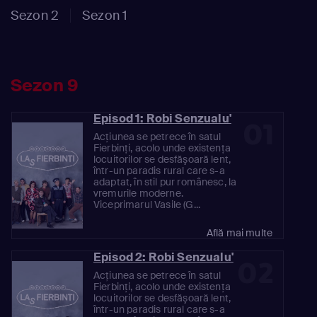
Sezon 2
Sezon 1
Sezon 9
Episod 1: Robi Senzualu'
01
Acţiunea se petrece în satul
Fierbinţi, acolo unde existenţa
locuitorilor se desfăşoară lent,
într-un paradis rural care s-a
adaptat, în stil pur românesc, la
vremurile moderne.
Viceprimarul Vasile (G...
Află mai multe
Episod 2: Robi Senzualu'
02
Acţiunea se petrece în satul
Fierbinţi, acolo unde existenţa
locuitorilor se desfăşoară lent,
într-un paradis rural care s-a