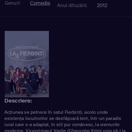
Genuri:
Comedie
Anul difuzării:
2012
Descriere:
Acţiunea se petrece în satul Fierbinţi, acolo unde
existenţa locuitorilor se desfăşoară lent, într-un paradis
rural care s-a adaptat, în stil pur românesc, la vremurile
moderne. Viceprimarul Vasile (Gheorghe Ifrim) vrea să-i ia