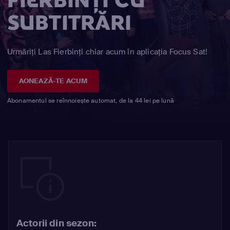
FIERBINŢI CU
SUBTITRĂRI
Urmăriți Las Fierbinţi chiar acum în aplicația Focus Sat!
AONEAZĂ-TE ACUM
Abonamentul se reînnoiește automat, de la 44 lei pe lună
Actorii din sezon: