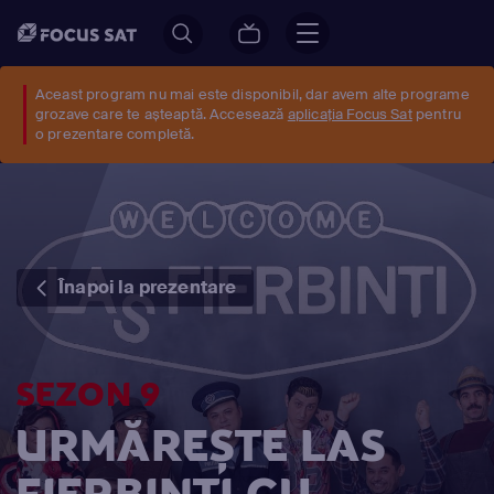
Aceast program nu mai este disponibil, dar avem alte programe
grozave care te așteaptă. Accesează
aplicația Focus Sat
pentru
o prezentare completă.
Înapoi la prezentare
SEZON 9
URMĂREȘTE LAS