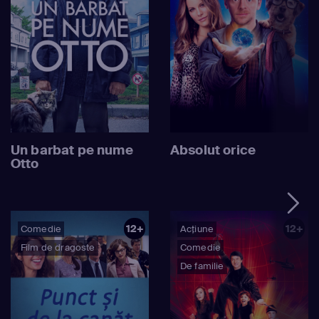
Un barbat pe nume
Absolut orice
Otto
12+
12+
Comedie
Acțiune
Film de dragoste
Comedie
De familie