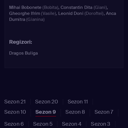
Mihai Bobonete
(Bobita)
,
Constantin Dita
(Giani)
,
Gheorghe Ifrim
(Vasile)
,
Leonid Doni
(Doroftei)
,
Anca
Dumitra
(Gianina)
Regizori:
Dragos Buliga
Sezon 21
Sezon 20
Sezon 11
Sezon 10
Sezon 9
Sezon 8
Sezon 7
Sezon 6
Sezon 5
Sezon 4
Sezon 3