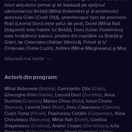
locul actualului primar şi se bazează pe sprijinul
cârciumarului Bobiţă (Mihai Bobonete) şi al prietenului
acestuia Giani (Costi Diţă), şmecheraşul tipic de provincie.
Robi (Leonid Doni) este şeful de post, Dorel (Mihai Rait
Dragomir) este fratele lui Bobiţă, Doru (Iulian Postelnicu)
este învăţătorul satului, prieten din copilărie cu Bobiţă şi
Giani, iar Celentano (Adrian Văncică), Firicel al lu'
Cimpoaie (Toma Cuzin), Ardiles (Mihai Mărgineanu) şi Moş
Peleuş (Horaţiu Mălăele), beţivii satului, sunt apariţii
Afișează mai multe
colorate şi pline de umor. Filmat într-un sat real, din
apropierea Bucureştiului, "Las Fierbinţi" are toate
ingredientele unui succes, cu întâmplări haioase, o
Actorii din program:
muzică aparte compusă special de Mihai Mărgineanu şi
situaţii care promit să devină iar bancuri.
Mihai Bobonete
(Bobita)
,
Constantin Dita
(Giani)
,
Gheorghe Ifrim
(Vasile)
,
Leonid Doni
(Doroftei)
,
Anca
Dumitra
(Gianina)
,
Marius Chivu
(Rata)
,
Ionut Ciocia
(Branzoi)
,
Leonid Doni
(Robi)
,
Doru Catanescu
(Ciprian)
,
Cuzin Toma
(Firicel)
,
Frasinescu Catalin
(Corpsman)
,
Alina
Chivulescu
(Manuela)
,
Mihai Rait
(Dorel)
,
Costica
Dragenescu
(Costica)
,
Andrei Ciopec
(Electrician)
,
Iulia
Brezeanu
(Sotie Celentano)
,
Viorel Comanici
(Ofiter