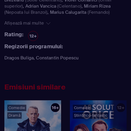
superior)
,
Adrian Vancica
(Celentano)
,
Miriam Rizea
(Nepoata lui Branzoi)
,
Marius Calugarita
(Fernando)
Afișează mai multe
Rating:
12+
Regizorii programului:
Dragos Buliga, Constantin Popescu
Emisiuni similare
16+
12+
Comedie
Comedie
Dramă
Științifico-fantastic