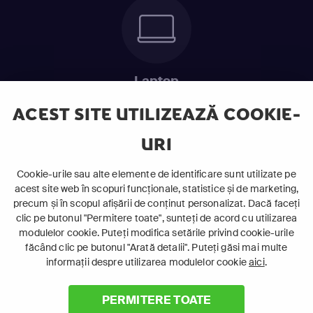
Laptop
Intră în pat și urmărește acel episod incitant.
ACEST SITE UTILIZEAZĂ COOKIE-
URI
ABONEAZĂ-TE ACUM
Cookie-urile sau alte elemente de identificare sunt utilizate pe
acest site web în scopuri funcționale, statistice și de marketing,
Cerințe de sistem
precum și în scopul afișării de conținut personalizat. Dacă faceți
clic pe butonul "Permitere toate", sunteți de acord cu utilizarea
modulelor cookie. Puteți modifica setările privind cookie-urile
făcând clic pe butonul "Arată detalii". Puteți găsi mai multe
informații despre utilizarea modulelor cookie
aici
.
PERMITERE TOATE
©
2026 Canal+ Luxembourg S. à r.l. - Toate drepturile rezervate