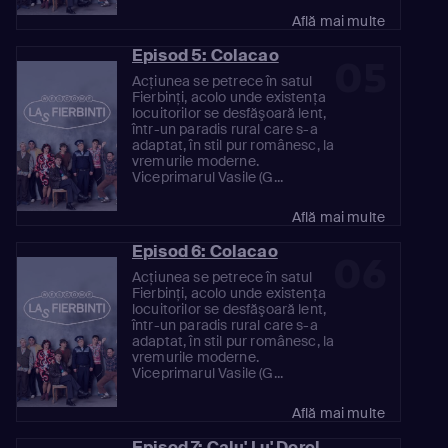
Află mai multe
Episod 5: Colacao
05
Acţiunea se petrece în satul
Fierbinţi, acolo unde existenţa
locuitorilor se desfăşoară lent,
într-un paradis rural care s-a
adaptat, în stil pur românesc, la
vremurile moderne.
Viceprimarul Vasile (G...
Află mai multe
Episod 6: Colacao
06
Acţiunea se petrece în satul
Fierbinţi, acolo unde existenţa
locuitorilor se desfăşoară lent,
într-un paradis rural care s-a
adaptat, în stil pur românesc, la
vremurile moderne.
Viceprimarul Vasile (G...
Află mai multe
Episod 7: Calu' Lu' Dorel