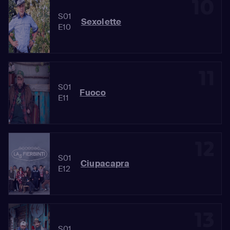
10
S01
Sexolette
E10
11
S01
Fuoco
E11
12
S01
Ciupacapra
E12
13
S01