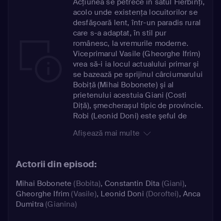
Acţiunea se petrece în satul Fierbinţi,
acolo unde existenţa locuitorilor se
desfăşoară lent, într-un paradis rural
care s-a adaptat, în stil pur
românesc, la vremurile moderne.
Viceprimarul Vasile (Gheorghe Ifrim)
vrea să-i ia locul actualului primar şi
se bazează pe sprijinul cârciumarului
Bobiţă (Mihai Bobonete) şi al
prietenului acestuia Giani (Costi
Diţă), şmecheraşul tipic de provincie.
Robi (Leonid Doni) este şeful de
post, Dorel (Mihai Rait Dragomir) este
Afișează mai multe
fratele lui Bobiţă, Doru (Iulian
Postelnicu) este învăţătorul satului,
prieten din copilărie cu Bobiţă şi
Actorii din episod:
Giani, iar Celentano (Adrian Văncică),
Firicel al lu' Cimpoaie (Toma Cuzin),
Mihai Bobonete
(Bobita)
,
Constantin Dita
(Giani)
,
Ardiles (Mihai Mărgineanu) şi Moş
Gheorghe Ifrim
(Vasile)
,
Leonid Doni
(Doroftei)
,
Anca
Peleuş (Horaţiu Mălăele), beţivii
Dumitra
(Gianina)
satului, sunt apariţii colorate şi pline
de umor.