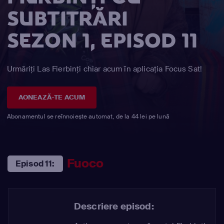
SUBTITRĂRI
SEZON 1, EPISOD 11
Urmăriți Las Fierbinţi chiar acum în aplicația Focus Sat!
AONEAZĂ-TE ACUM
Abonamentul se reînnoiește automat, de la 44 lei pe lună
Fuoco
Episod 11:
Descriere episod: