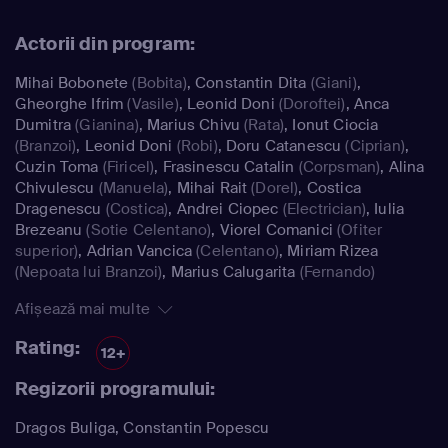
apropierea Bucureştiului, "Las Fierbinţi" are toate
ingredientele unui succes, cu întâmplări haioase, o
Actorii din program:
muzică aparte compusă special de Mihai Mărgineanu şi
situaţii care promit să devină iar bancuri.
Mihai Bobonete
(Bobita)
,
Constantin Dita
(Giani)
,
Gheorghe Ifrim
(Vasile)
,
Leonid Doni
(Doroftei)
,
Anca
Dumitra
(Gianina)
,
Marius Chivu
(Rata)
,
Ionut Ciocia
(Branzoi)
,
Leonid Doni
(Robi)
,
Doru Catanescu
(Ciprian)
,
Cuzin Toma
(Firicel)
,
Frasinescu Catalin
(Corpsman)
,
Alina
Chivulescu
(Manuela)
,
Mihai Rait
(Dorel)
,
Costica
Dragenescu
(Costica)
,
Andrei Ciopec
(Electrician)
,
Iulia
Brezeanu
(Sotie Celentano)
,
Viorel Comanici
(Ofiter
superior)
,
Adrian Vancica
(Celentano)
,
Miriam Rizea
(Nepoata lui Branzoi)
,
Marius Calugarita
(Fernando)
Afișează mai multe
Rating:
12+
Regizorii programului:
Dragos Buliga, Constantin Popescu