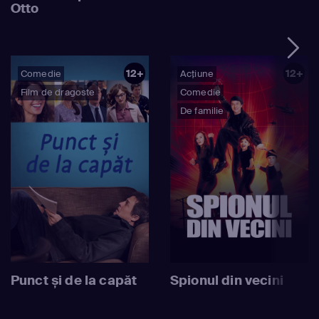
Otto
12+
12+
Comedie
Acțiune
Film de dragoste
Comedie
De familie
Punct și de la capăt
Spionul din vecini