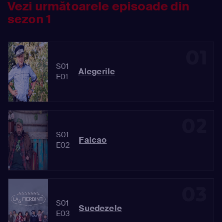
Vezi următoarele episoade din
sezon 1
01
S01
Alegerile
E01
02
S01
Falcao
E02
03
S01
Suedezele
E03