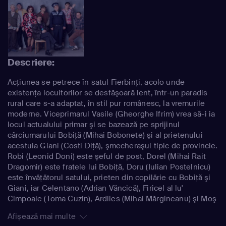
Descriere:
Acţiunea se petrece în satul Fierbinţi, acolo unde
existenţa locuitorilor se desfăşoară lent, într-un paradis
rural care s-a adaptat, în stil pur românesc, la vremurile
moderne. Viceprimarul Vasile (Gheorghe Ifrim) vrea să-i ia
locul actualului primar şi se bazează pe sprijinul
cârciumarului Bobiţă (Mihai Bobonete) şi al prietenului
acestuia Giani (Costi Diţă), şmecheraşul tipic de provincie.
Robi (Leonid Doni) este şeful de post, Dorel (Mihai Rait
Dragomir) este fratele lui Bobiţă, Doru (Iulian Postelnicu)
este învăţătorul satului, prieten din copilărie cu Bobiţă şi
Giani, iar Celentano (Adrian Văncică), Firicel al lu'
Cimpoaie (Toma Cuzin), Ardiles (Mihai Mărgineanu) şi Moş
Peleuş (Horaţiu Mălăele), beţivii satului, sunt apariţii
Afișează mai multe
colorate şi pline de umor. Filmat într-un sat real, din