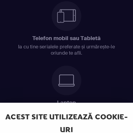
Telefon mobil sau Tabletă
Ia cu tine serialele preferate și urmărește-le
oriunde te afli.
Laptop
Intră în pat și urmărește acel episod incitant.
ACEST SITE UTILIZEAZĂ COOKIE-
URI
ABONEAZĂ-TE ACUM