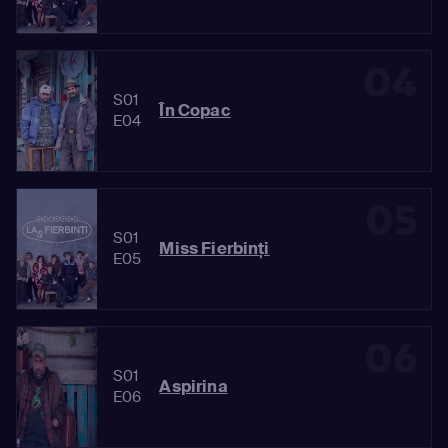
04
S01
În Copac
E04
05
S01
Miss Fierbinţi
E05
06
S01
Aspirina
E06