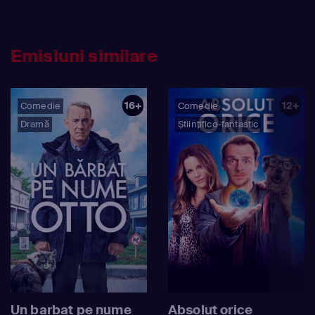
Emisiuni similare
16+
12+
Comedie
Comedie
Dramă
Științifico-fantastic
Un barbat pe nume
Absolut orice