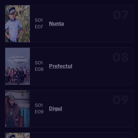
07
S01
Nunta
E07
08
S01
Prefectul
E08
09
S01
Digul
E09