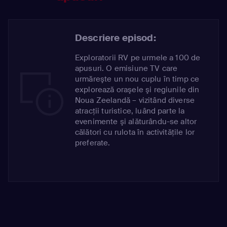
Descriere episod:
Exploratorii RV pe urmele a 100 de
apusuri. O emisiune TV care
urmăreşte un nou cuplu în timp ce
explorează oraşele şi regiunile din
Noua Zeelandă – vizitând diverse
atracţii turistice, luând parte la
evenimente şi alăturându-se altor
călători cu rulota în activităţile lor
preferate.