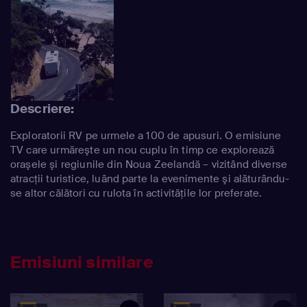
Descriere:
Exploratorii RV pe urmele a 100 de apusuri. O emisiune
TV care urmăreşte un nou cuplu în timp ce explorează
oraşele şi regiunile din Noua Zeelandă – vizitând diverse
atracţii turistice, luând parte la evenimente şi alăturându-
se altor călători cu rulota în activităţile lor preferate.
Emisiuni similare