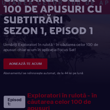
100 DE APUSURI CU
SUBTITRĂRI
SEZON 1, EPISOD 1
Urmăriți Exploratori în rulotă - în căutarea celor 100 de
apusuri chiar acum în aplicația Focus Sat!
AONEAZĂ-TE ACUM
Abonamentul se reînnoiește automat, de la 44 lei pe lună
Exploratori în rulotă - în
Episod
căutarea celor 100 de
1:
apusuri