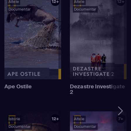
12+
12+
Altele
Altele
Documentar
Documentar
Ape Ostile
Dezastre Investigate
2
12+
7+
Istorie
Altele
Documentar
Documentar