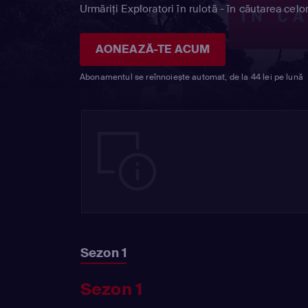
Urmăriți Exploratori în rulotă - în căutarea cel
AONEAZĂ-TE ACUM
Abonamentul se reînnoiește automat, de la 44 lei pe lună
Sezon 1
Sezon 1