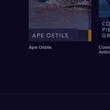
Ape Ostile
Como
Anti