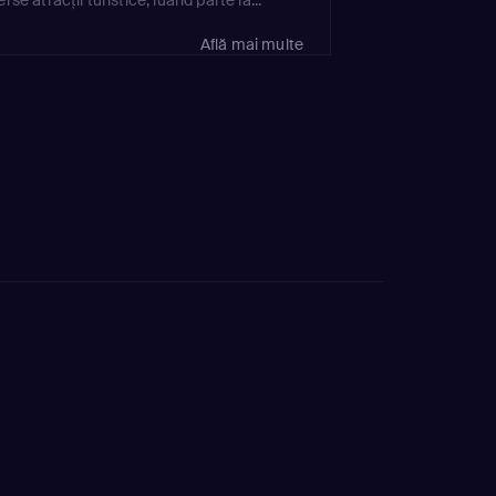
Află mai multe