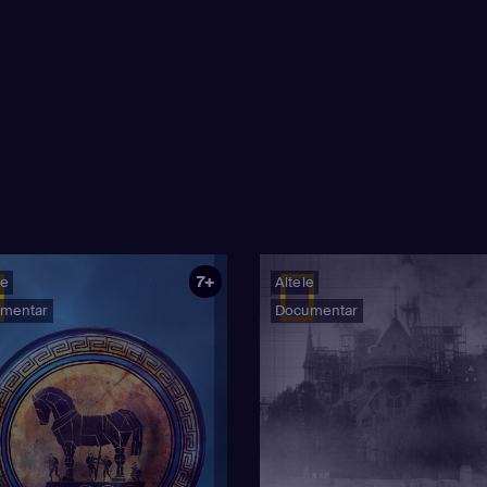
7+
ie
Altele
mentar
Documentar