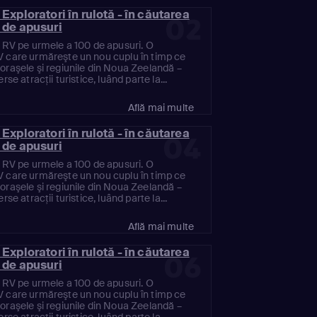
 Exploratori în rulotă - în căutarea
02
 de apusuri
i RV pe urmele a 100 de apusuri. O
 care urmăreşte un nou cuplu în timp ce
oraşele şi regiunile din Noua Zeelandă –
erse atracţii turistice, luând parte la...
Află mai multe
 Exploratori în rulotă - în căutarea
04
 de apusuri
i RV pe urmele a 100 de apusuri. O
 care urmăreşte un nou cuplu în timp ce
oraşele şi regiunile din Noua Zeelandă –
erse atracţii turistice, luând parte la...
Află mai multe
 Exploratori în rulotă - în căutarea
06
 de apusuri
i RV pe urmele a 100 de apusuri. O
 care urmăreşte un nou cuplu în timp ce
oraşele şi regiunile din Noua Zeelandă –
erse atracţii turistice, luând parte la...