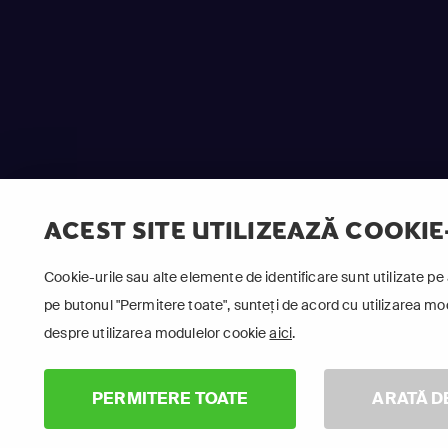
ACEST SITE UTILIZEAZĂ COOKIE
Cookie-urile sau alte elemente de identificare sunt utilizate pe 
pe butonul "Permitere toate", sunteți de acord cu utilizarea modu
despre utilizarea modulelor cookie
aici
.
Fo
PERMITERE TOATE
ARATĂ D
Ru