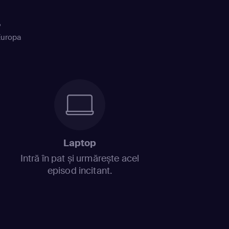
+
Europa
Laptop
Intră în pat și urmărește acel
episod incitant.