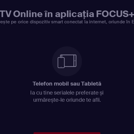
TV Online în aplicația FOCUS
ește pe orice dispozitiv smart conectat la internet, oriunde în 
Telefon mobil sau Tabletă
Ia cu tine serialele preferate și
urmărește-le oriunde te afli.