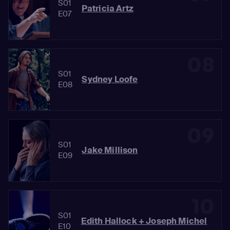
S01
Patricia Artz
E07
08
S01
Sydney Loofe
E08
09
S01
Jake Millison
E09
10
S01
Edith Hallock + Joseph Michel
E10