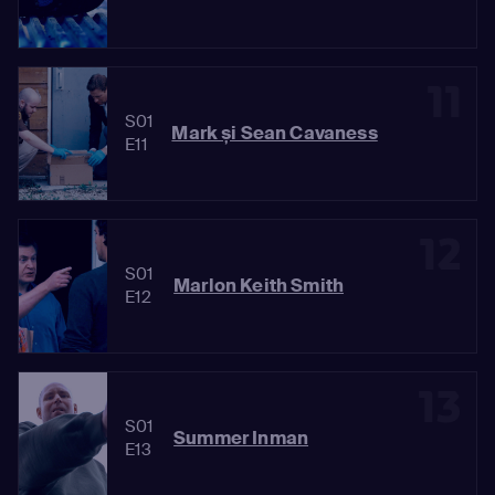
11
S01
Mark și Sean Cavaness
E11
12
S01
Marlon Keith Smith
E12
13
S01
Summer Inman
E13