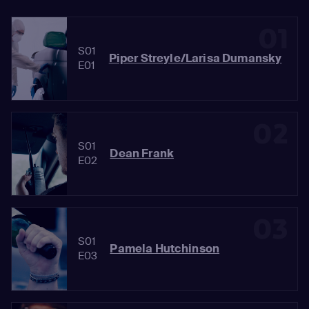
01
S01
Piper Streyle/Larisa Dumansky
E01
02
S01
Dean Frank
E02
03
S01
Pamela Hutchinson
E03