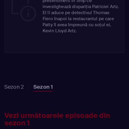
presentiment în timp ce
investighează dispariția Patriciei Artz.
El îl aduce pe detectivul Thomas
Fiero înapoi la restaurantul pe care
Patty îl avea împreună cu soțul ei,
Kevin Lloyd Artz.
Sezon 2
Sezon 1
Vezi următoarele episoade din
sezon 1