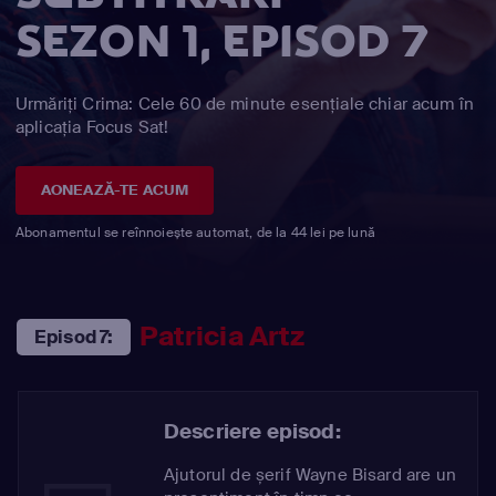
SEZON 1, EPISOD 7
Urmăriți Crima: Cele 60 de minute esențiale chiar acum în
aplicația Focus Sat!
AONEAZĂ-TE ACUM
Abonamentul se reînnoiește automat, de la 44 lei pe lună
Patricia Artz
Episod 7:
Descriere episod:
Ajutorul de șerif Wayne Bisard are un