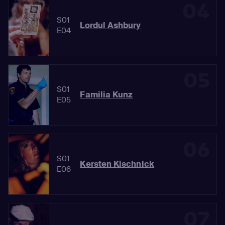
04
S01
Lordul Ashbury
E04
05
S01
Familia Kunz
E05
06
S01
Kersten Kischnick
E06
07