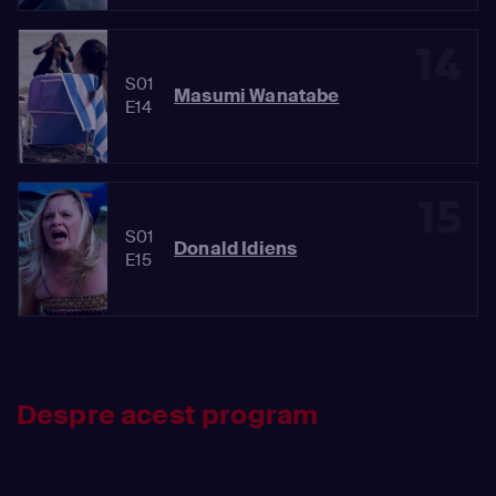
14
S01
Masumi Wanatabe
E14
15
S01
Donald Idiens
E15
Despre acest program