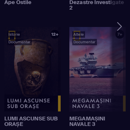
Ape Ostile
Dezastre Investigate
2
12+
7+
Istorie
Altele
Documentar
Documentar
LUMI ASCUNSE SUB
MEGAMAȘINI
ORAȘE
NAVALE 3