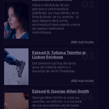
02
Când o tânără de 19 ani
petrece o oră frenetică
spălându-se, machiindu-se și
îmbrăcându-se cu atenție - și
apoi dispare fără urmă,
anchetatorii descoperă o serie
de apeluri telefonice
misterioase.
Află mai multe
03
Episod 3: Tatiana Tsimfer și
Liubov Svirkova
Doi prieteni ruși fug de iarna
grea din Siberia pentru o
vacanță de vis în Thailanda.
Află mai multe
Episod 4: George Allen Smith
04
George Allen Smith și soția sa,
Jennifer, se află într-o croazieră
de lux, bucurându-se de toate