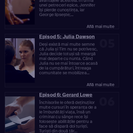
avantajele acesteia. În urma
unei petreceri epice, Jennifer
își pierde cunoștința, iar
George lipsește;...
Află mai multe
Episod 5: Julia Dawson
05
Deși există mai multe semne
că Julia și Tim nu se potrivesc,
Julia decide totuși să meargă
mai departe cu nunta. Când
Julia nu se mai întoarce acasă
de la cumpărături, întreaga
comunitate se mobilizea...
Află mai multe
Episod 6: Gerard Lowe
06
Închisorile le oferă deținuților
multe cursuri în speranța de a
le îmbunătăți viața, însă un
criminal cu sânge rece își
folosește abilitățile pentru a
face să dispară doi turiști.
Turiști din două țăr...