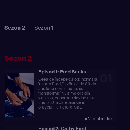
Sezon 2
Sezon 1
Sezon 2
Episod 1: Fred Banks
01
Ceea ce începe ca o zi normală
în care Fred, în vârstă de 89 de
ani, face comisioane, se
transformă în ultima oră din
viața sa, deoarece devine ținta
unui străin care ajunge în
orășelul Turtleford, Sa...
Află mai multe
Episod 2: Cathy Ford