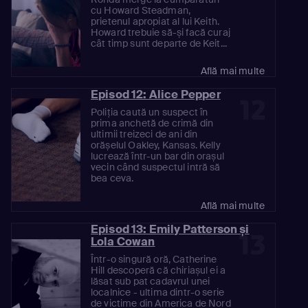
cu Howard Steadman,
prietenul apropiat al lui Keith.
Howard trebuie să-și facă curaj
cât timp sunt departe de Keit...
Află mai multe
Episod 12: Alice Pepper
12
Poliția caută un suspect în
prima anchetă de crimă din
ultimii treizeci de ani din
orășelul Oakley, Kansas. Kelly
lucrează într-un bar din orașul
vecin când suspectul intră să
bea ceva.
Află mai multe
Episod 13: Emily Patterson și
13
Lola Cowan
Într-o singură oră, Catherine
Hill descoperă că chiriașul ei a
lăsat sub pat cadavrul unei
localnice - ultima dintr-o serie
de victime din America de Nord