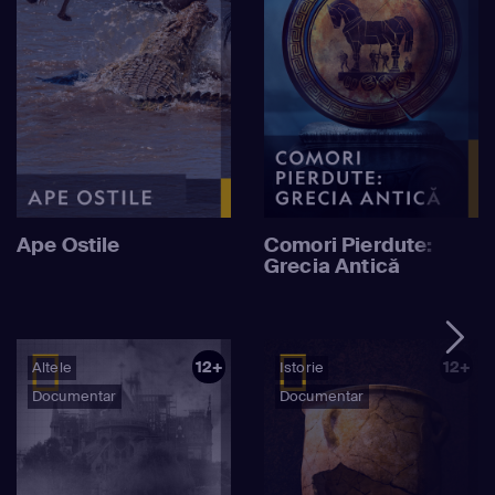
Ape Ostile
Comori Pierdute:
Grecia Antică
12+
12+
Altele
Istorie
Documentar
Documentar