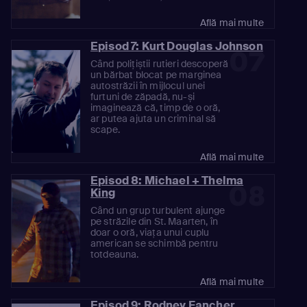
Află mai multe
Episod 7: Kurt Douglas Johnson
07
Când polițiștii rutieri descoperă
un bărbat blocat pe marginea
autostrăzii în mijlocul unei
furtuni de zăpadă, nu-și
imaginează că, timp de o oră,
ar putea ajuta un criminal să
scape.
Află mai multe
Episod 8: Michael + Thelma
08
King
Când un grup turbulent ajunge
pe străzile din St. Maarten, în
doar o oră, viața unui cuplu
american se schimbă pentru
totdeauna.
Află mai multe
Episod 9: Rodney Fancher