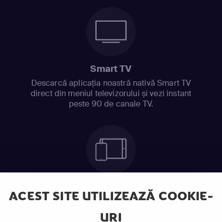
Smart TV
Descarcă aplicația noastră nativă Smart TV
direct din meniul televizorului și vezi instant
peste 90 de canale TV.
Telefon mobil sau Tabletă
ACEST SITE UTILIZEAZĂ COOKIE-
Ia cu tine serialele preferate și urmărește-le
oriunde te afli.
URI