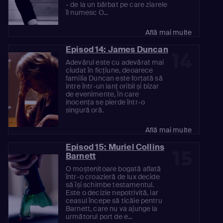
- de la un bărbat pe care ziarele
îl numesc O...
Află mai multe
Episod 14: James Duncan
14
Adevărul este cu adevărat mai
ciudat în ficțiune, deoarece
familia Duncan este forțată să
intre într-un lanț oribil și bizar
de evenimente, în care
inocența se pierde într-o
singură oră.
Află mai multe
Episod 15: Muriel Collins
15
Barnett
O moștenitoare bogată aflată
într-o croazieră de lux decide
să își schimbe testamentul.
Este o decizie nepotrivită, iar
ceasul începe să ticăie pentru
Barnett, care nu va ajunge la
următorul port de e...