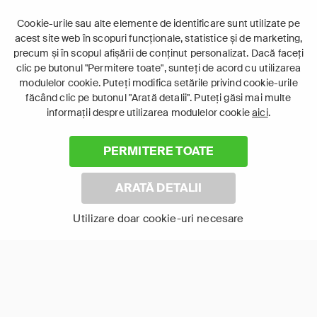
Cookie-urile sau alte elemente de identificare sunt utilizate pe
acest site web în scopuri funcționale, statistice și de marketing,
precum și în scopul afișării de conținut personalizat. Dacă faceți
clic pe butonul "Permitere toate", sunteți de acord cu utilizarea
modulelor cookie. Puteți modifica setările privind cookie-urile
făcând clic pe butonul "Arată detalii". Puteți găsi mai multe
Laptop
informații despre utilizarea modulelor cookie
aici
.
Intră în pat și urmărește acel episod incitant.
PERMITERE TOATE
ABONEAZĂ-TE ACUM
ARATĂ DETALII
Cerințe de sistem
Utilizare doar cookie-uri necesare