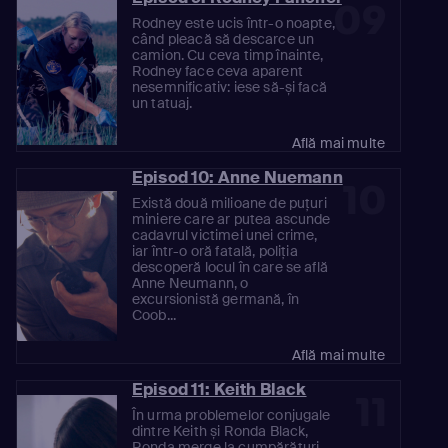
09
Rodney este ucis într-o noapte,
când pleacă să descarce un
camion. Cu ceva timp înainte,
Rodney face ceva aparent
nesemnificativ: iese să-și facă
un tatuaj.
Află mai multe
Episod 10: Anne Nuemann
10
Există două milioane de puțuri
miniere care ar putea ascunde
cadavrul victimei unei crime,
iar într-o oră fatală, poliția
descoperă locul în care se află
Anne Neumann, o
excursionistă germană, în
Coob...
Află mai multe
Episod 11: Keith Black
11
În urma problemelor conjugale
dintre Keith și Ronda Black,
Ronda merge la cumpărături