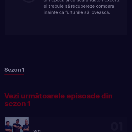
el trebuie să recupereze comoara
înainte ca furtunile să lovească.
Sezon 1
Vezi următoarele episoade din
sezon 1
01
S01