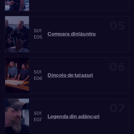
05
S01
Comoara dinlăuntru
E05
06
S01
Dincolo de talazuri
E06
07
S01
Legenda din adâncuri
E07