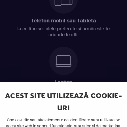
Telefon mobil sau Tabletă
Ia cu tine serialele preferate și urmărește-le
oriunde te afli.
Laptop
Intră în pat și urmărește acel episod incitant.
ACEST SITE UTILIZEAZĂ COOKIE-
URI
ABONEAZĂ-TE ACUM
Cookie-urile sau alte elemente de identificare sunt utilizate pe
acest site web în scopuri funcționale, statistice și de marketing,
Cerințe de sistem