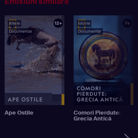
Emisiuni similare
12+
7+
Altele
Istorie
Documentar
Documentar
Ape Ostile
Comori Pierdute:
Grecia Antică