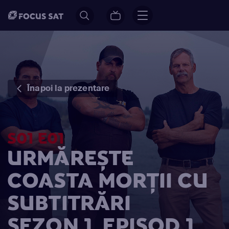
Înapoi la prezentare
S01 E01
URMĂREȘTE
COASTA MORȚII CU
SUBTITRĂRI
SEZON 1, EPISOD 1