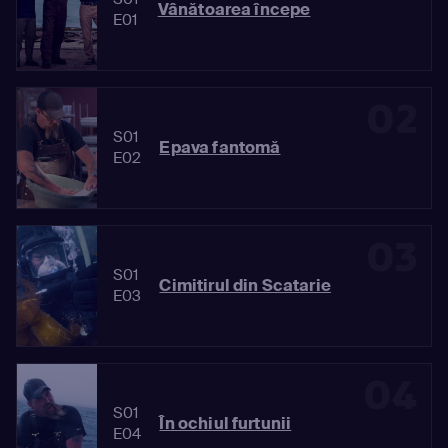
Vânătoarea începe
E01
02
S01
Epava fantomă
E02
03
S01
Cimitirul din Scatarie
E03
04
S01
În ochiul furtunii
E04