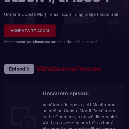
Urmăriți Coasta Morții chiar acum în aplicația Focus Sat!
AONEAZĂ-TE ACUM
Abonamentul se reînnoiește automat, de la 44 lei pe lună
Vânătoarea începe
Episod 1:
Descriere episod:
Vânătorul de epave Jeff MacKinnon
se află pe Coasta Morții, în căutarea
lui Le Chameau, o epavă din secolul
XVIII cu o avere la bord. Cu o hartă
din epocă și cu scufundători experți,