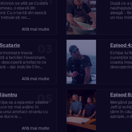
cKinnon se află pe Coasta
După ce a g
hameau, o epavă din
naufragiul
bord. Cu o hartă din epocă
aleagă – fi
 trebuie să rec...
un nou miste
Află mai multe
03
 Scatarie
Episod 4:
cormonește Insula
Echipa lui 
tă a familiei Feversham.
curenților b
ei descoperă artefacte ce
coasta Insu
– dar indiciile îi îm...
descoperire 
Află mai multe
05
lăuntru
Episod 6:
hipa sa a epavelor vaselor
Mergând pe
duce tot mai adânc în
Jeff și ech
a unui artefact straniu cu
țărm în cău
e duce la ...
apropie, o 
Află mai multe