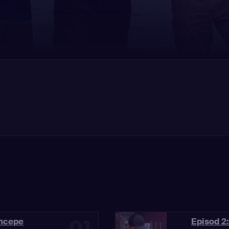
01
începe
Episod 2