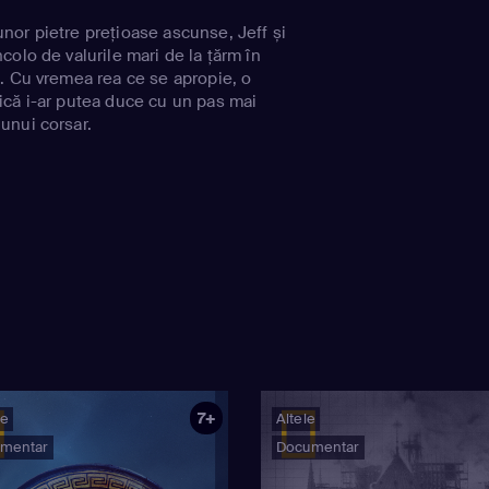
or pietre prețioase ascunse, Jeff și
olo de valurile mari de la țărm în
. Cu vremea rea ce se apropie, o
că i-ar putea duce cu un pas mai
unui corsar.
7+
ie
Altele
mentar
Documentar