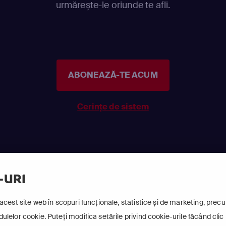
urmărește-le oriunde te afli.
ABONEAZĂ-TE ACUM
Cerințe de sistem
-URI
acest site web în scopuri funcționale, statistice și de marketing, precum
lelor cookie. Puteți modifica setările privind cookie-urile făcând clic 