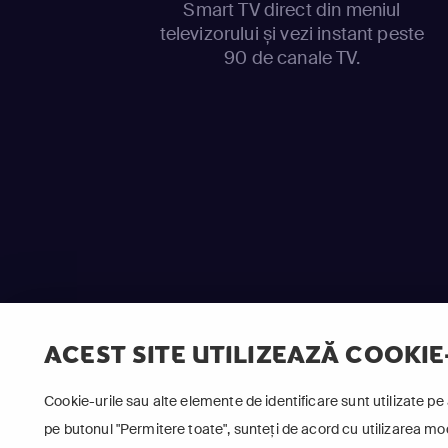
Smart TV direct din meniul
televizorului și vezi instant peste
90 de canale TV.
ACEST SITE UTILIZEAZĂ COOKIE
Cookie-urile sau alte elemente de identificare sunt utilizate pe 
pe butonul "Permitere toate", sunteți de acord cu utilizarea modu