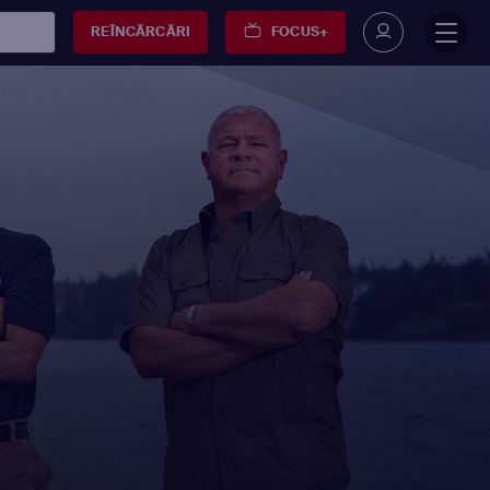
REÎNCĂRCĂRI
FOCUS+