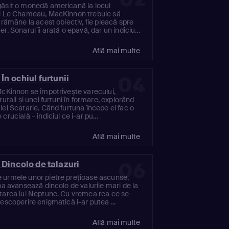
ăsit o monedă americană la locul
ui Le Chameau, MacKinnon trebuie să
e rămâne la acest obiectiv, fie pleacă spre
r. Sonarul îi arată o epavă, dar un indiciu...
Află mai multe
04
 În ochiul furtunii
McKinnon se împotrivește varecului,
rutali și unei furtuni în formare, explorând
lei Scatarie. Când furtuna începe ei fac o
crucială – indiciul ce i-ar pu...
Află mai multe
06
 Dincolo de talazuri
 urmele unor pietre prețioase ascunse,
ipa avansează dincolo de valurile mari de la
tarea lui Neptune. Cu vremea rea ce se
descoperire enigmatică i-ar putea ...
Află mai multe