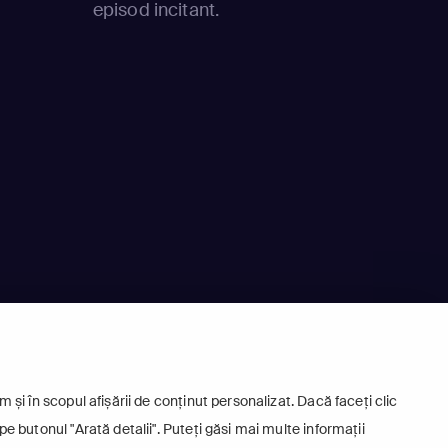
episod incitant.
 și în scopul afișării de conținut personalizat. Dacă faceți clic
pe butonul "Arată detalii". Puteți găsi mai multe informații