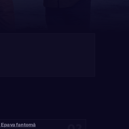
02
: Epava fantomă