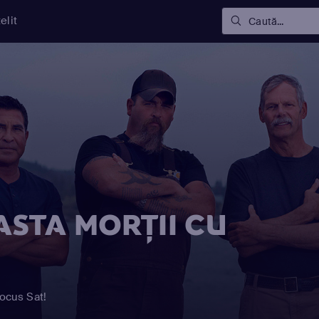
elit
Caută...
STA MORȚII CU
Focus Sat!