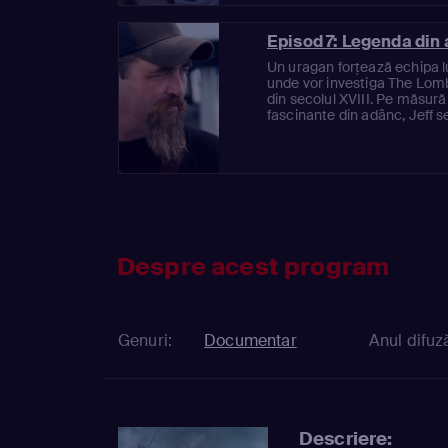
Episod 7: Legenda din
Un uragan forțează echipa lui
unde vor investiga The Lom
din secolul XVIII. Pe măsură
fascinante din adânc, Jeff se
Despre acest program
Genuri:
Documentar
Anul difuză
Descriere: