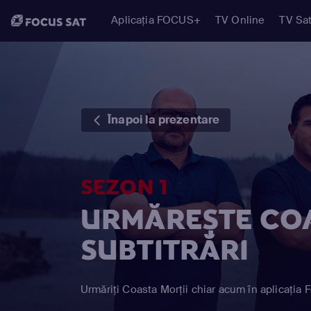
Aplicația FOCUS+
TV Online
TV Sat
Înapoi la prezentare
SEZON 1
URMĂREȘTE COA
SUBTITRĂRI
Urmăriți Coasta Morții chiar acum în aplicația 