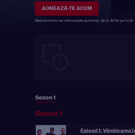
AONEAZĂ-TE ACUM
Abonamentul se reînnoiește automat, de la 44 lei pe lună
Sezon 1
Sezon 1
Episod 1: Vânătoarea 