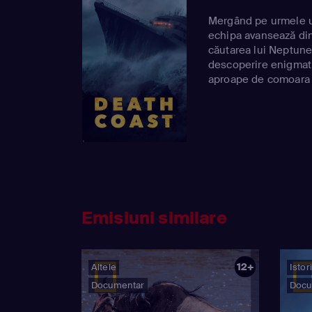
Mergând pe urmele un
echipa avansează dinc
căutarea lui Neptune
descoperire enigmati
aproape de comoara 
Emisiuni similare
12+
Altele
Istor
Documentar
Docu