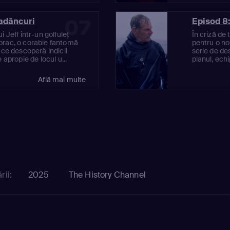
07
 adâncuri
Episod 8:
 Jeff într-un golfuleț
În criză de
brac, o corabie fantomă
pentru o no
 ce descoperă indicii
serie de de
 apropie de locul u...
planul, ech
Află mai multe
rii:
2025
The History Channel