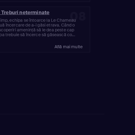
08
 Treburi neterminate
 timp, echipa se întoarce la Le Chameau
uă încercare de a-i găsi etrava. Când o
scoperiri amenință să le dea peste cap
ipa trebuie să încerce să găsească co...
Află mai multe