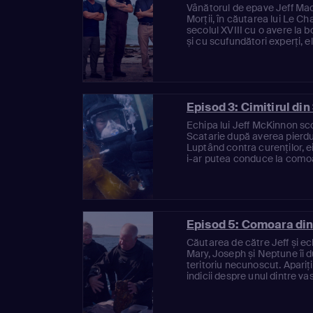
Vânătorul de epave Jeff Ma
Morții, în căutarea lui Le C
secolul XVIII cu o avere la 
și cu scufundători experți, el
Episod 3: Cimitirul din
Echipa lui Jeff McKinnon s
Scatarie după averea pierdu
Luptând contra curenților, 
i-ar putea conduce la comoară 
Episod 5: Comoara din
Căutarea de către Jeff și ec
Mary, Joseph și Neptune îi 
teritoriu necunoscut. Apariți
indicii despre unul dintre vas