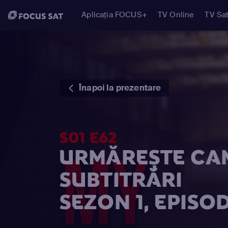
Aplicația FOCUS+
TV Online
TV Sat
Înapoi la prezentare
S01 E62
URMĂREȘTE CA
SUBTITRĂRI
SEZON 1, EPISOD