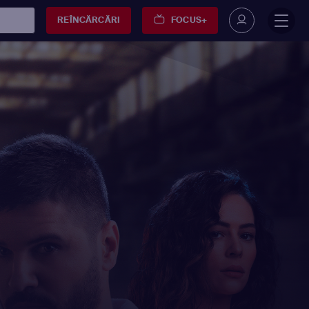
REÎNCĂRCĂRI
FOCUS+