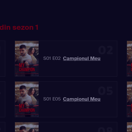
din sezon 1
1
02
Campionul Meu
S01 E02
4
05
Campionul Meu
S01 E05
7
08