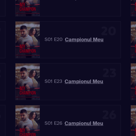
9
20
Campionul Meu
S01 E20
2
23
Campionul Meu
S01 E23
5
26
Campionul Meu
S01 E26