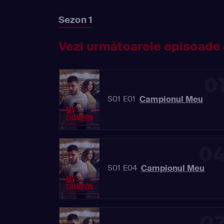
Sezon 1
Vezi următoarele episoade 
0
Campionul Meu
S01 E01
0
Campionul Meu
S01 E04
0