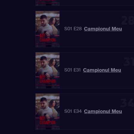
2
Campionul Meu
S01 E28
3
Campionul Meu
S01 E31
3
Campionul Meu
S01 E34