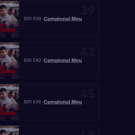
39
Campionul Meu
S01 E39
42
Campionul Meu
S01 E42
45
Campionul Meu
S01 E45