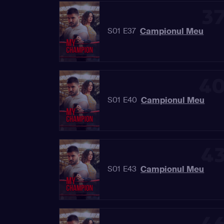
3
Campionul Meu
S01 E37
4
Campionul Meu
S01 E40
4
Campionul Meu
S01 E43