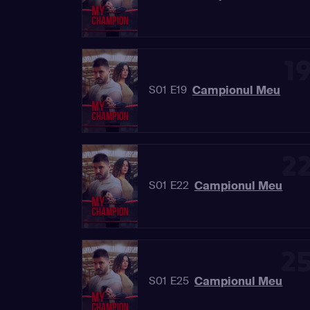
1
Campionul Meu
S01 E19
2
Campionul Meu
S01 E22
2
Campionul Meu
S01 E25