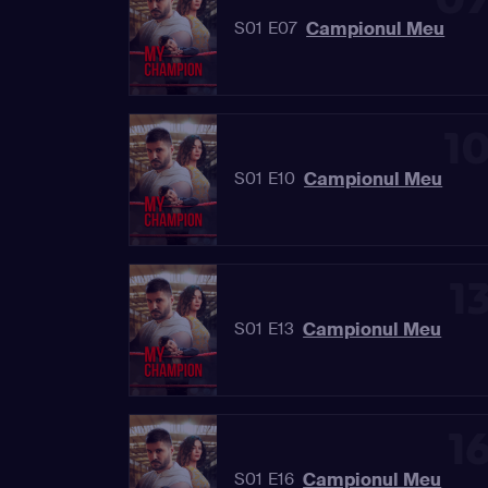
Campionul Meu
S01 E07
1
Campionul Meu
S01 E10
1
Campionul Meu
S01 E13
1
Campionul Meu
S01 E16