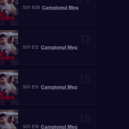
Campionul Meu
S01 E09
12
Campionul Meu
S01 E12
15
Campionul Meu
S01 E15
18
Campionul Meu
S01 E18