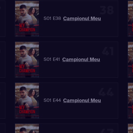
7
38
Campionul Meu
S01 E38
0
41
Campionul Meu
S01 E41
3
44
Campionul Meu
S01 E44