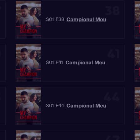
7
38
Campionul Meu
S01 E38
0
41
Campionul Meu
S01 E41
3
44
Campionul Meu
S01 E44