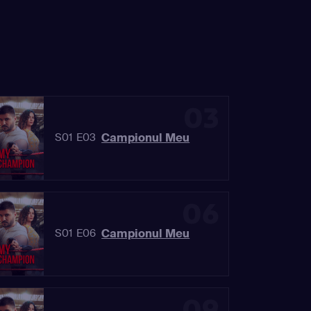
03
Campionul Meu
S01 E03
06
Campionul Meu
S01 E06
09