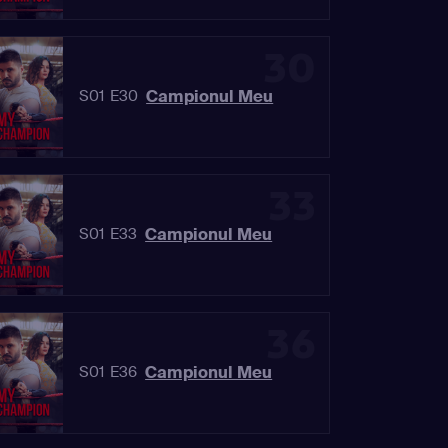
30
Campionul Meu
S01 E30
33
Campionul Meu
S01 E33
36
Campionul Meu
S01 E36