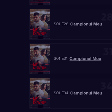
2
Campionul Meu
S01 E28
3
Campionul Meu
S01 E31
3
Campionul Meu
S01 E34