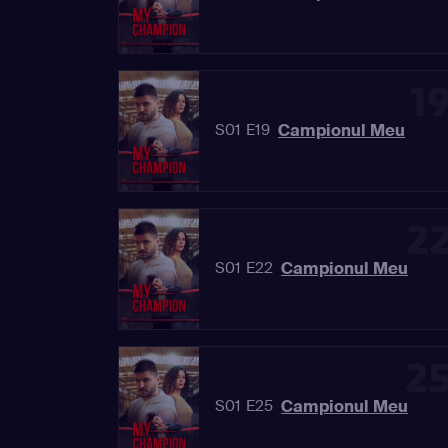
1
Campionul Meu
S01 E19
2
Campionul Meu
S01 E22
2
Campionul Meu
S01 E25