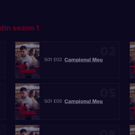
din sezon 1
1
02
Campionul Meu
S01 E02
4
05
Campionul Meu
S01 E05
7
08