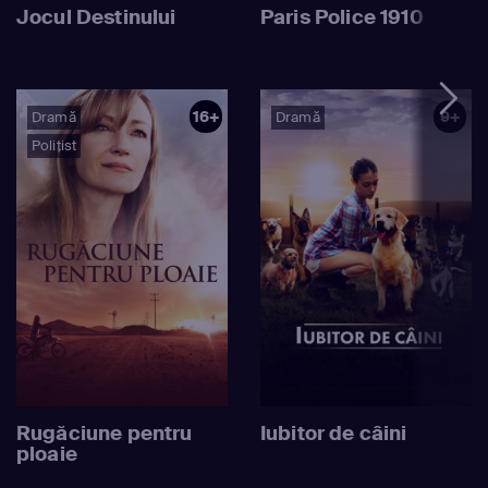
Jocul Destinului
Paris Police 1910
16+
9+
Dramă
Dramă
Polițist
Rugăciune pentru
Iubitor de câini
ploaie