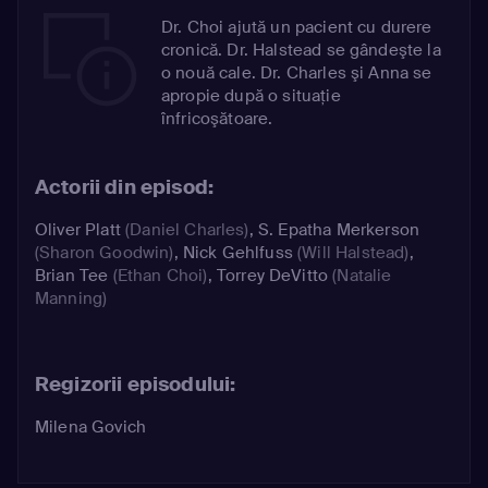
Dr. Choi ajută un pacient cu durere
cronică. Dr. Halstead se gândeşte la
o nouă cale. Dr. Charles şi Anna se
apropie după o situaţie
înfricoşătoare.
Actorii din episod:
Oliver Platt
(Daniel Charles)
,
S. Epatha Merkerson
(Sharon Goodwin)
,
Nick Gehlfuss
(Will Halstead)
,
Brian Tee
(Ethan Choi)
,
Torrey DeVitto
(Natalie
Manning)
Regizorii episodului:
Milena Govich