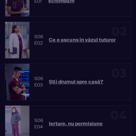
schimbăm
E01
02
S06
Ce e ascuns în văzul tuturor
E02
03
S06
Ştii drumul spre casă?
E03
04
S06
Iertare, nu permisiune
E04