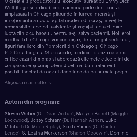
O creaţie a producătorului executiv laureat cu Emmy Dick
Wolf (Lege şi ordine), cea mai nouă parte din franciza
amplasată în Chicago pătrunde în lumea intensă şi
emoţionantă a noului spital modern din oraş, în vieţile
remarcabilor doctori, asistente şi angajaţi de aici, care
luptă zilnic cu haosul, pentru a-şi salva pacienţii. Noii eroi
medicali din Chicago vor cunoaşte, de-a lungul serialului,
figuri familiare din Pompierii din Chicago şi Chicago
P.D..De-a lungul a 13 episoade, medicii tratează cele mai
critice cazuri din oraş şi abordează dilemele etice plini de
compasiune şi curaj, oferind cel mai bun tratament
posibil. Inspirat de cazuri desprinse de pe primele pagini
ale ziarelor, Camera de gardă împleteşte cele mai noi
Afișează mai multe
descoperiri medicale cu poveştile personale dramatice ale
medicilor.
Actorii din program:
Steven Weber
(Dr. Dean Archer)
,
Marlyne Barrett
(Maggie
Lockwood)
,
Jessy Schram
(Dr. Hannah Asher)
,
Luke
Mitchell
(Dr. Mitch Ripley)
,
Sarah Ramos
(Dr. Caitlin
Lenox)
,
S. Epatha Merkerson
(Sharon Goodwin)
,
Dominic