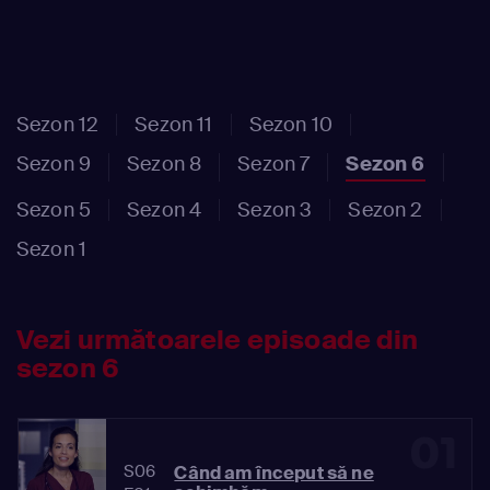
Sezon 12
Sezon 11
Sezon 10
Sezon 9
Sezon 8
Sezon 7
Sezon 6
Sezon 5
Sezon 4
Sezon 3
Sezon 2
Sezon 1
Vezi următoarele episoade din
sezon 6
01
S06
Când am început să ne