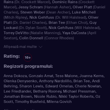
Rains
(Dr. Crockett Marcel)
,
Dominic Rains
(Crockett
Marcel)
,
Jessy Schram
(Hannah Asher)
,
Oliver Platt
(Daniel
Charles)
,
Steven Weber
(Dean Archer)
,
Luke Mitchell
(Mitch Ripley)
,
Nick Gehlfuss
(Dr. Will Halstead)
,
Oliver
Platt
(Dr. Daniel Charles)
,
Brian Tee
(Ethan Choi)
,
Guy
Lockard
(Dr. Dylan Scott)
,
Nick Gehlfuss
(Will Halstead)
,
Torrey DeVitto
(Natalie Manning)
,
Yaya DaCosta
(April
Sexton)
,
Colin Donnell
(Connor Rhodes)
Afișează mai multe
Rating:
16+
Regizorii programului:
Anna Dokoza, Gonzalo Amat, Tess Malone, Joanna Kerns,
Olenka Denysenko, Anthony Nardolillo, Brian Tee, Andi
Behring, Sharon Lewis, Edward Ornelas, Cherie Nowlan,
Lee Friedlander, Bethany Rooney, Michael Pressman,
Jonathan Brown, Nicole Rubio, Nikki Taylor Roberts, Oz
Scott, Timothy Busfield, Milena Govich