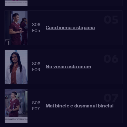
05
S06
Când inima e stăpână
E05
06
S06
Nu vreau asta acum
E06
07
S06
Mai binele e duşmanul binelui
E07