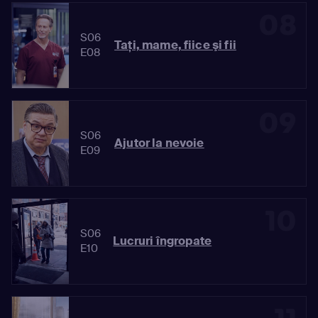
08
S06
Taţi, mame, fiice şi fii
E08
09
S06
Ajutor la nevoie
E09
10
S06
Lucruri îngropate
E10