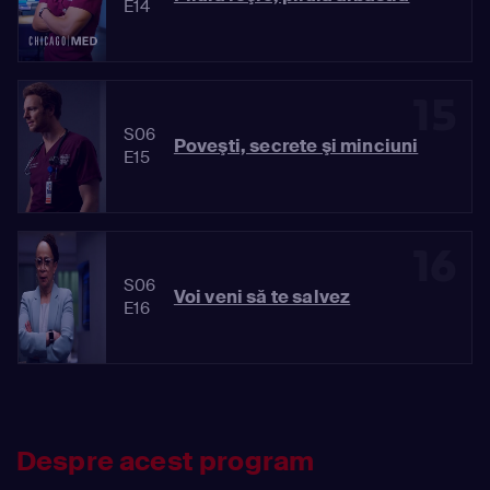
E14
15
S06
Poveşti, secrete şi minciuni
E15
16
S06
Voi veni să te salvez
E16
Despre acest program