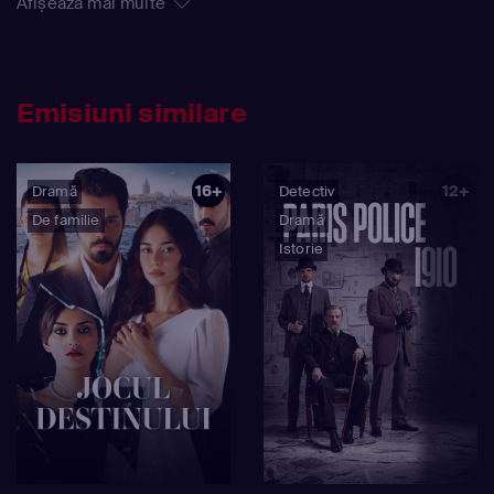
Afișează mai multe
Emisiuni similare
16+
12+
Dramă
Detectiv
De familie
Dramă
Istorie