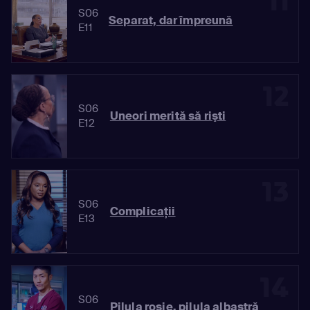
11
S06
Separat, dar împreună
E11
12
S06
Uneori merită să rişti
E12
13
S06
Complicaţii
E13
14
S06
Pilula roşie, pilula albastră