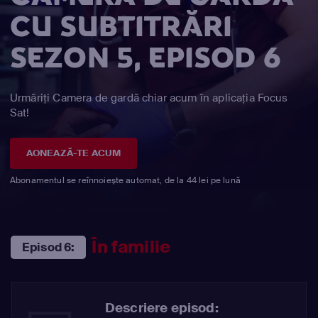
CU SUBTITRĂRI
SEZON 5, EPISOD 6
Urmăriți Camera de gardă chiar acum în aplicația Focus
Sat!
AONEAZĂ-TE ACUM
Abonamentul se reînnoiește automat, de la 44 lei pe lună
În familie
Episod 6:
Descriere episod: