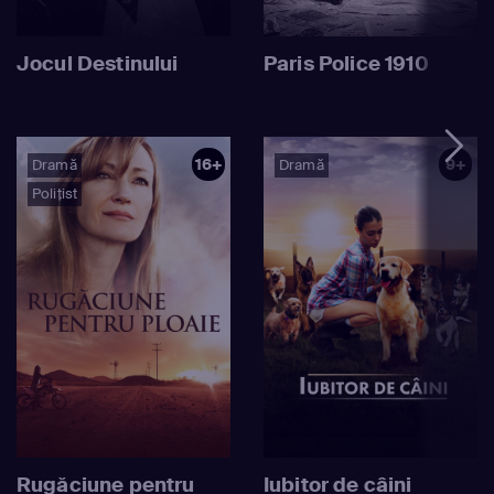
Jocul Destinului
Paris Police 1910
16+
9+
Dramă
Dramă
Polițist
Rugăciune pentru
Iubitor de câini