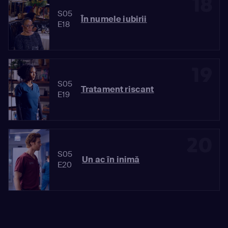
18
S05
În numele iubirii
E18
19
S05
Tratament riscant
E19
20
S05
Un ac în inimă
E20