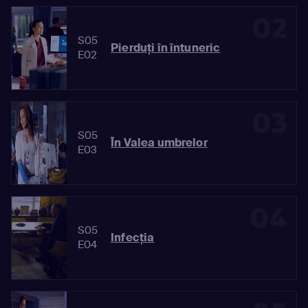
02
S05
Pierduţi în întuneric
E02
03
S05
În Valea umbrelor
E03
04
S05
Infecţia
E04