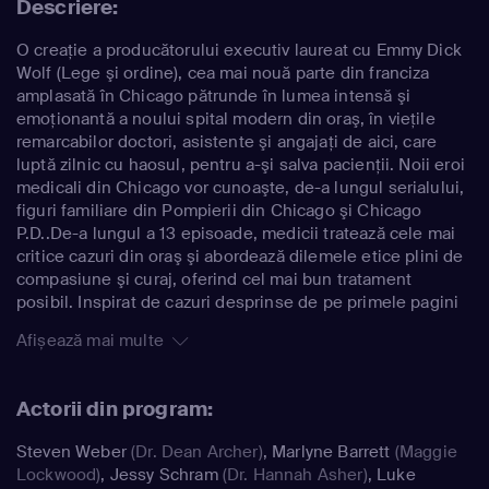
Descriere:
O creaţie a producătorului executiv laureat cu Emmy Dick
Wolf (Lege şi ordine), cea mai nouă parte din franciza
amplasată în Chicago pătrunde în lumea intensă şi
emoţionantă a noului spital modern din oraş, în vieţile
remarcabilor doctori, asistente şi angajaţi de aici, care
luptă zilnic cu haosul, pentru a-şi salva pacienţii. Noii eroi
medicali din Chicago vor cunoaşte, de-a lungul serialului,
figuri familiare din Pompierii din Chicago şi Chicago
P.D..De-a lungul a 13 episoade, medicii tratează cele mai
critice cazuri din oraş şi abordează dilemele etice plini de
compasiune şi curaj, oferind cel mai bun tratament
posibil. Inspirat de cazuri desprinse de pe primele pagini
ale ziarelor, Camera de gardă împleteşte cele mai noi
Afișează mai multe
descoperiri medicale cu poveştile personale dramatice ale
medicilor.
Actorii din program:
Steven Weber
(Dr. Dean Archer)
,
Marlyne Barrett
(Maggie
Lockwood)
,
Jessy Schram
(Dr. Hannah Asher)
,
Luke