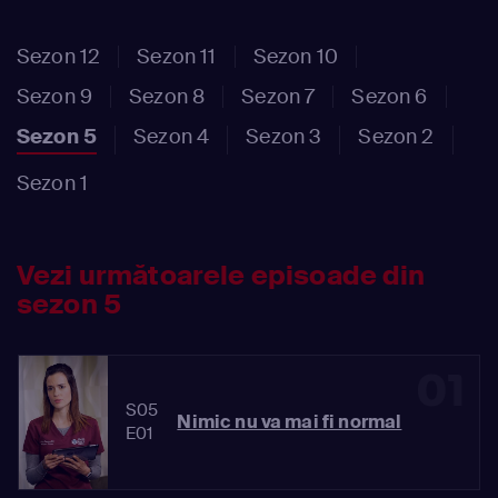
Sezon 12
Sezon 11
Sezon 10
Sezon 9
Sezon 8
Sezon 7
Sezon 6
Sezon 5
Sezon 4
Sezon 3
Sezon 2
Sezon 1
Vezi următoarele episoade din
sezon 5
01
S05
Nimic nu va mai fi normal
E01