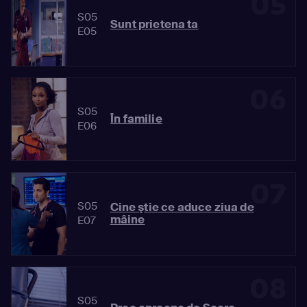
05
S05
Sunt prietena ta
E05
06
S05
În familie
E06
07
S05
Cine ştie ce aduce ziua de
mâine
E07
08
S05