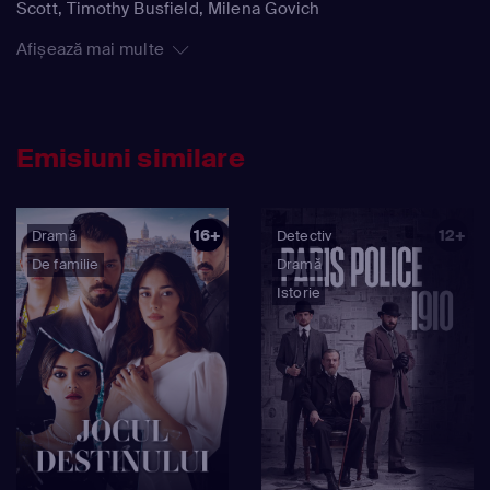
Scott, Timothy Busfield, Milena Govich
Afișează mai multe
Emisiuni similare
16+
12+
Dramă
Detectiv
De familie
Dramă
Istorie