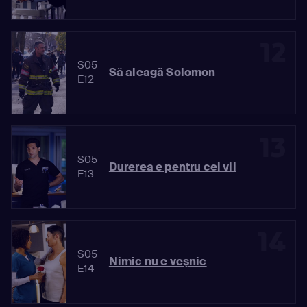
12
S05
Să aleagă Solomon
E12
13
S05
Durerea e pentru cei vii
E13
14
S05
Nimic nu e veşnic
E14