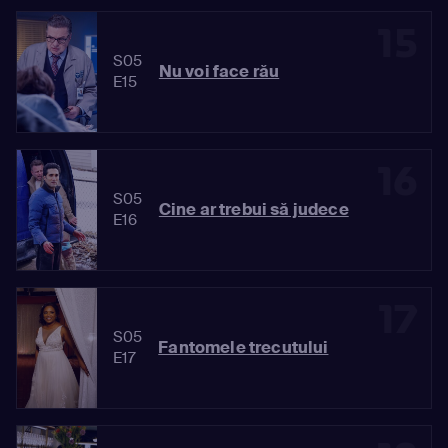
15
S05
Nu voi face rău
E15
16
S05
Cine ar trebui să judece
E16
17
S05
Fantomele trecutului
E17