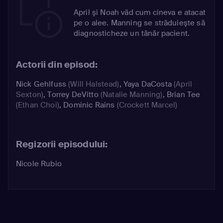
April şi Noah văd cum cineva e atacat
pe o alee. Manning se străduieşte să
diagnosticheze un tânăr pacient.
Actorii din episod:
Nick Gehlfuss
(Will Halstead)
,
Yaya DaCosta
(April
Sexton)
,
Torrey DeVitto
(Natalie Manning)
,
Brian Tee
(Ethan Choi)
,
Dominic Rains
(Crockett Marcel)
Regizorii episodului:
Nicole Rubio