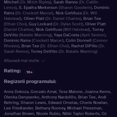
Mitchell
(Dr. Mitch Ripley)
,
Sarah Ramos
(Dr. Caitlin
Lenox)
,
S. Epatha Merkerson
(Sharon Goodwin)
,
Dominic
Rains
(Dr. Crockett Marcel)
,
Nick Gehlfuss
(Dr. Will
Halstead)
,
Oliver Platt
(Dr. Daniel Charles)
,
Brian Tee
(Ethan Choi)
,
Guy Lockard
(Dr. Dylan Scott)
,
Oliver Platt
(Daniel Charles)
,
Nick Gehlfuss
(Will Halstead)
,
Torrey
DeVitto
(Natalie Manning)
,
Yaya DaCosta
(April Sexton)
,
Dominic Rains
(Crockett Marcel)
,
Colin Donnell
(Connor
Rhodes)
,
Brian Tee
(Dr. Ethan Choi)
,
Rachel DiPillo
(Dr.
Sarah Reese)
,
Torrey DeVitto
(Dr. Natalie Manning)
Afișează mai multe
Rating:
16+
Regizorii programului:
Anna Dokoza, Gonzalo Amat, Tess Malone, Joanna Kerns,
Olenka Denysenko, Anthony Nardolillo, Brian Tee, Andi
Behring, Sharon Lewis, Edward Ornelas, Cherie Nowlan,
Lee Friedlander, Bethany Rooney, Michael Pressman,
Jonathan Brown, Nicole Rubio, Nikki Taylor Roberts, Oz