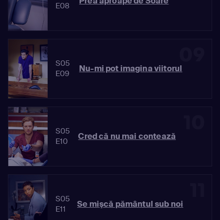
Prea aproape de Soare
E08
09
S05
Nu-mi pot imagina viitorul
E09
10
S05
Cred că nu mai contează
E10
11
S05
Se mişcă pământul sub noi
E11