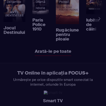
De familie
Dramă
Polițist
Istorie
Paris
Iubitor
Police
de
Jocul
1910
câini
Rugăciune
Destinului
pentru
ploaie
Arată-le pe toate
TV Online în aplicația FOCUS+
Urmărește pe orice dispozitiv smart conectat la
internet, oriunde în Europa
Smart TV