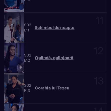
11
S02
Schimbul de noapte
E11
12
S02
Oglindă, oglinjoară
E12
13
S02
Corabia lui Tezeu
E13