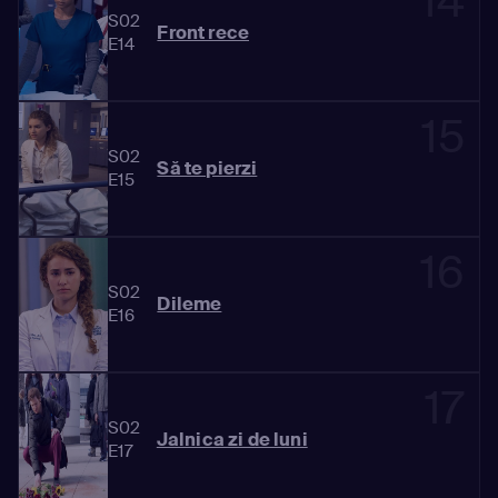
14
S02
Front rece
E14
15
S02
Să te pierzi
E15
16
S02
Dileme
E16
17
S02
Jalnica zi de luni
E17