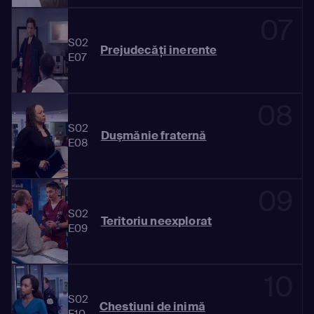
07
S02
Prejudecăţi inerente
E07
08
S02
Duşmănie fraternă
E08
09
S02
Teritoriu neexplorat
E09
10
S02
Chestiuni de inimă
E10