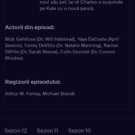
noul său şef, iar dr Charles o surprinde
pe Kate cu o nouă şansă.
Actorii din episod:
Nick Gehlfuss
(Dr. Will Halstead)
,
Yaya DaCosta
(April
Sexton)
,
Torrey DeVitto
(Dr. Natalie Manning)
,
Rachel
DiPillo
(Dr. Sarah Reese)
,
Colin Donnell
(Dr. Connor
Rhodes)
Regizorii episodului:
Arthur W. Forney, Michael Brandt
Sezon 12
Sezon 11
Sezon 10