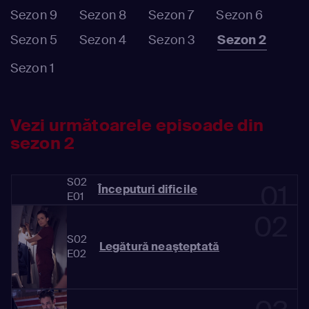
Sezon 9
Sezon 8
Sezon 7
Sezon 6
Sezon 5
Sezon 4
Sezon 3
Sezon 2
Sezon 1
Vezi următoarele episoade din
sezon 2
S02
01
Începuturi dificile
E01
02
S02
Legătură neaşteptată
E02