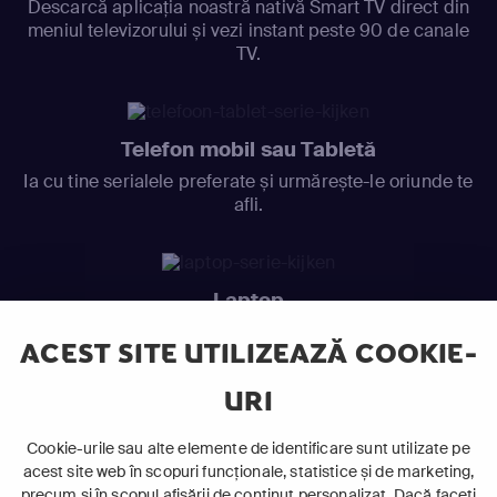
Descarcă aplicația noastră nativă Smart TV direct din
meniul televizorului și vezi instant peste 90 de canale
TV.
Telefon mobil sau Tabletă
Ia cu tine serialele preferate și urmărește-le oriunde te
afli.
Laptop
Intră în pat și urmărește acel episod incitant.
ACEST SITE UTILIZEAZĂ COOKIE-
URI
ABONEAZĂ-TE ACUM
Cookie-urile sau alte elemente de identificare sunt utilizate pe
acest site web în scopuri funcționale, statistice și de marketing,
Cerințe de sistem
precum și în scopul afișării de conținut personalizat. Dacă faceți