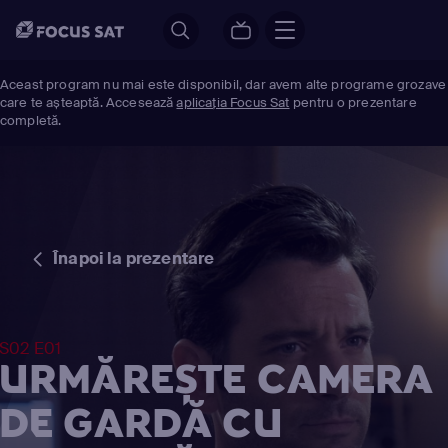
Aceast program nu mai este disponibil, dar avem alte programe grozave
care te așteaptă. Accesează
aplicația Focus Sat
pentru o prezentare
completă.
Înapoi la prezentare
S02 E01
URMĂREȘTE CAMERA
DE GARDĂ CU