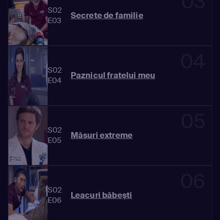
03
S02
Secrete de familie
E03
04
S02
Paznicul fratelui meu
E04
05
S02
Măsuri extreme
E05
06
S02
Leacuri băbeşti
E06