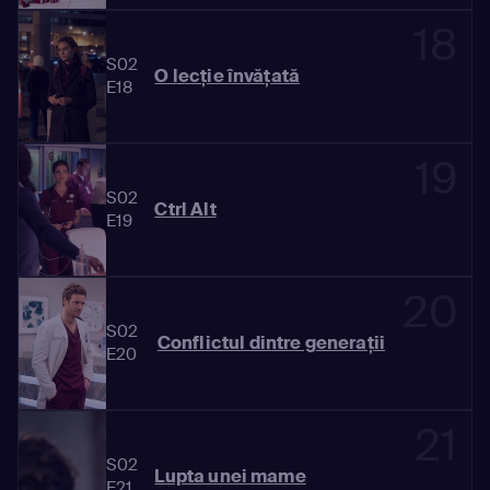
18
S02
O lecţie învăţată
E18
19
S02
Ctrl Alt
E19
20
S02
Conflictul dintre generaţii
E20
21
S02
Lupta unei mame
E21