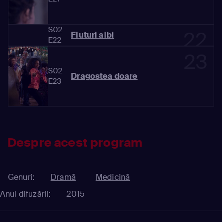
S02
22
Fluturi albi
E22
23
S02
Dragostea doare
E23
Despre acest program
Genuri:
Dramă
Medicină
Anul difuzării:
2015