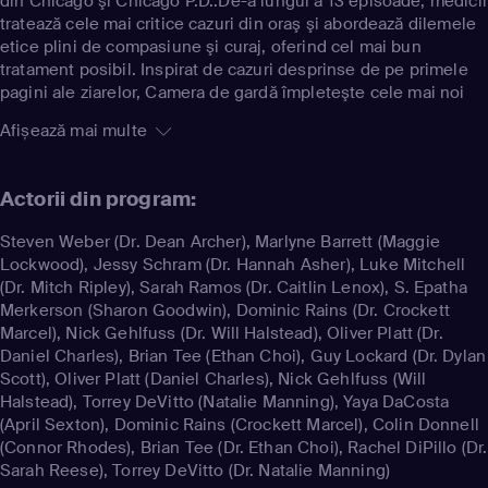
din Chicago şi Chicago P.D..De-a lungul a 13 episoade, medicii
tratează cele mai critice cazuri din oraş şi abordează dilemele
etice plini de compasiune şi curaj, oferind cel mai bun
tratament posibil. Inspirat de cazuri desprinse de pe primele
pagini ale ziarelor, Camera de gardă împleteşte cele mai noi
descoperiri medicale cu poveştile personale dramatice ale
Afișează mai multe
medicilor.
Actorii din program:
Steven Weber
(Dr. Dean Archer)
,
Marlyne Barrett
(Maggie
Lockwood)
,
Jessy Schram
(Dr. Hannah Asher)
,
Luke Mitchell
(Dr. Mitch Ripley)
,
Sarah Ramos
(Dr. Caitlin Lenox)
,
S. Epatha
Merkerson
(Sharon Goodwin)
,
Dominic Rains
(Dr. Crockett
Marcel)
,
Nick Gehlfuss
(Dr. Will Halstead)
,
Oliver Platt
(Dr.
Daniel Charles)
,
Brian Tee
(Ethan Choi)
,
Guy Lockard
(Dr. Dylan
Scott)
,
Oliver Platt
(Daniel Charles)
,
Nick Gehlfuss
(Will
Halstead)
,
Torrey DeVitto
(Natalie Manning)
,
Yaya DaCosta
(April Sexton)
,
Dominic Rains
(Crockett Marcel)
,
Colin Donnell
(Connor Rhodes)
,
Brian Tee
(Dr. Ethan Choi)
,
Rachel DiPillo
(Dr.
Sarah Reese)
,
Torrey DeVitto
(Dr. Natalie Manning)