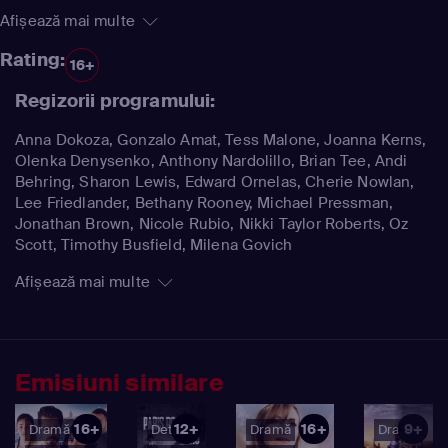
Afișează mai multe
Rating:
16+
Regizorii programului:
Anna Dokoza, Gonzalo Amat, Tess Malone, Joanna Kerns,
Olenka Denysenko, Anthony Nardolillo, Brian Tee, Andi
Behring, Sharon Lewis, Edward Ornelas, Cherie Nowlan,
Lee Friedlander, Bethany Rooney, Michael Pressman,
Jonathan Brown, Nicole Rubio, Nikki Taylor Roberts, Oz
Scott, Timothy Busfield, Milena Govich
Afișează mai multe
Emisiuni similare
16+
12+
16+
9+
Dramă
Detectiv
Dramă
Dramă