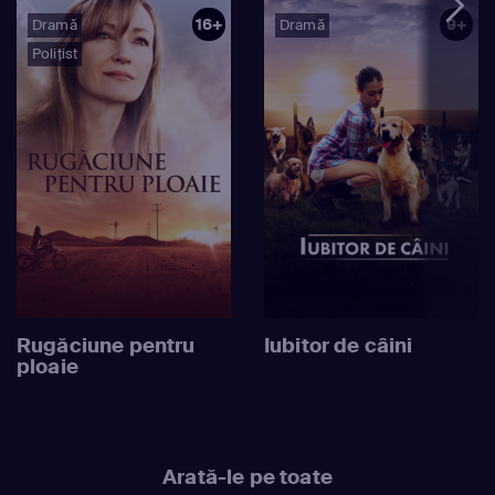
16+
9+
Dramă
Dramă
Polițist
Rugăciune pentru
Iubitor de câini
ploaie
Arată-le pe toate