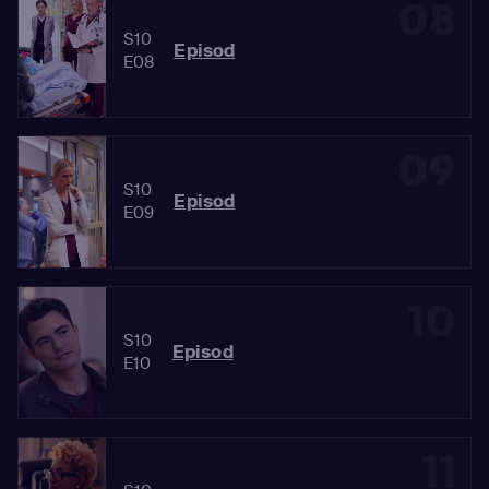
08
S10
Episod
E08
09
S10
Episod
E09
10
S10
Episod
E10
11