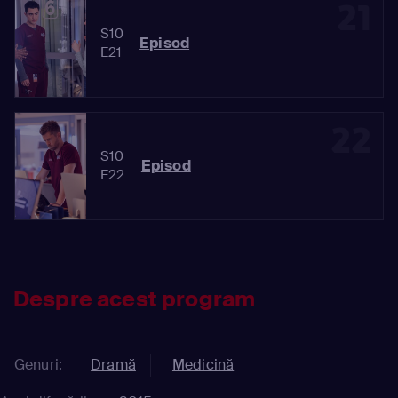
21
S10
Episod
E21
22
S10
Episod
E22
Despre acest program
Genuri:
Dramă
Medicină