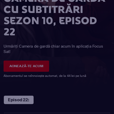
CU SUBTITRĂRI
SEZON 10, EPISOD
22
Urmăriți Camera de gardă chiar acum în aplicația Focus
Sat!
AONEAZĂ-TE ACUM
Abonamentul se reînnoiește automat, de la 44 lei pe lună
Episod 22: