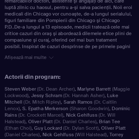
remarcabilor doctori, asistente şi angajaţi de aici, care
luptă zilnic cu haosul, pentru a-şi salva pacienţii. Noii eroi
medicali din Chicago vor cunoaşte, de-a lungul serialului,
figuri familiare din Pompierii din Chicago şi Chicago
P.D..De-a lungul a 13 episoade, medicii tratează cele mai
critice cazuri din oraş şi abordează dilemele etice plini de
compasiune şi curaj, oferind cel mai bun tratament
posibil. Inspirat de cazuri desprinse de pe primele pagini
ale ziarelor, Camera de gardă împleteşte cele mai noi
Afișează mai multe
descoperiri medicale cu poveştile personale dramatice ale
medicilor.
Actorii din program:
Steven Weber
(Dr. Dean Archer)
,
Marlyne Barrett
(Maggie
Lockwood)
,
Jessy Schram
(Dr. Hannah Asher)
,
Luke
Mitchell
(Dr. Mitch Ripley)
,
Sarah Ramos
(Dr. Caitlin
Lenox)
,
S. Epatha Merkerson
(Sharon Goodwin)
,
Dominic
Rains
(Dr. Crockett Marcel)
,
Nick Gehlfuss
(Dr. Will
Halstead)
,
Oliver Platt
(Dr. Daniel Charles)
,
Brian Tee
(Ethan Choi)
,
Guy Lockard
(Dr. Dylan Scott)
,
Oliver Platt
(Daniel Charles)
,
Nick Gehlfuss
(Will Halstead)
,
Torrey