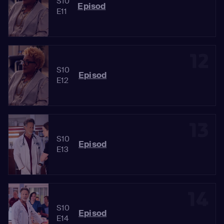
S10
Episod
E11
12
S10
Episod
E12
13
S10
Episod
E13
14
S10
Episod
E14