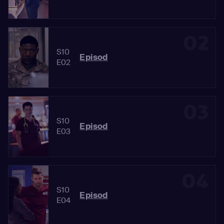
02
S10
Episod
E02
03
S10
Episod
E03
04
S10
Episod
E04