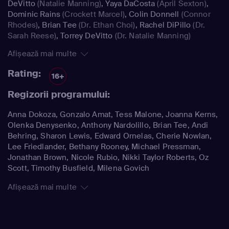
DeVitto
(Natalie Manning)
,
Yaya DaCosta
(April Sexton)
,
Dominic Rains
(Crockett Marcel)
,
Colin Donnell
(Connor
Rhodes)
,
Brian Tee
(Dr. Ethan Choi)
,
Rachel DiPillo
(Dr.
Sarah Reese)
,
Torrey DeVitto
(Dr. Natalie Manning)
Afișează mai multe
Rating:
16+
Regizorii programului:
Anna Dokoza, Gonzalo Amat, Tess Malone, Joanna Kerns,
Olenka Denysenko, Anthony Nardolillo, Brian Tee, Andi
Behring, Sharon Lewis, Edward Ornelas, Cherie Nowlan,
Lee Friedlander, Bethany Rooney, Michael Pressman,
Jonathan Brown, Nicole Rubio, Nikki Taylor Roberts, Oz
Scott, Timothy Busfield, Milena Govich
Afișează mai multe