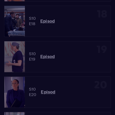
18
S10
Episod
E18
19
S10
Episod
E19
20
S10
Episod
E20