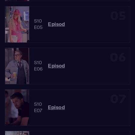
05
S10
Episod
E05
06
S10
Episod
E06
07
S10
Episod
E07