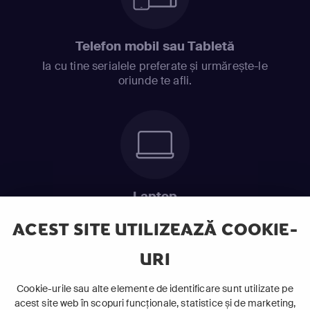
Telefon mobil sau Tabletă
Ia cu tine serialele preferate și urmărește-le
oriunde te afli.
Laptop
Intră în pat și urmărește acel episod incitant.
ACEST SITE UTILIZEAZĂ COOKIE-
URI
ABONEAZĂ-TE ACUM
Cookie-urile sau alte elemente de identificare sunt utilizate pe
acest site web în scopuri funcționale, statistice și de marketing,
Cerințe de sistem