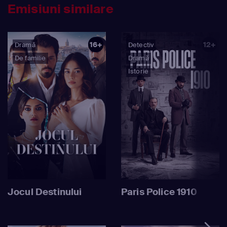
Emisiuni similare
16+
12+
Dramă
Detectiv
De familie
Dramă
Istorie
Jocul Destinului
Paris Police 1910