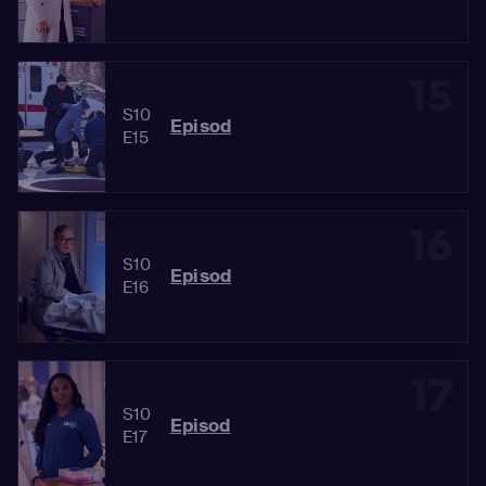
15
S10
Episod
E15
16
S10
Episod
E16
17
S10
Episod
E17