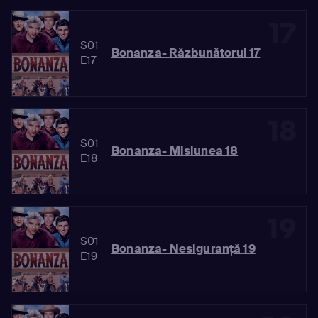
17
S01
Bonanza- Răzbunătorul 17
E17
18
S01
Bonanza- Misiunea 18
E18
19
S01
Bonanza- Nesiguranţă 19
E19