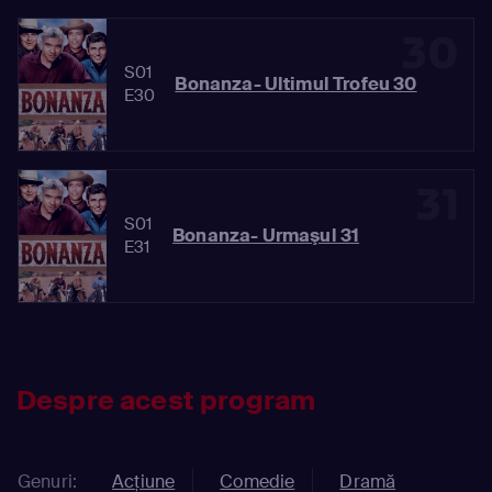
30
S01
Bonanza- Ultimul Trofeu 30
E30
31
S01
Bonanza- Urmaşul 31
E31
Despre acest program
Genuri:
Acțiune
Comedie
Dramă