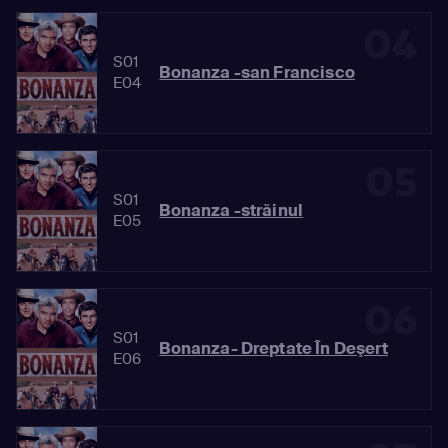
04
S01
Bonanza -san Francisco
E04
05
S01
Bonanza -străinul
E05
06
S01
Bonanza- Dreptate În Deşert
E06