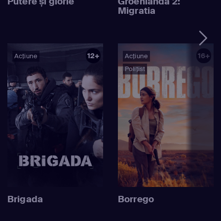
Putere și glorie
Groenlanda 2:
Migratia
12+
16+
Acțiune
Acțiune
Polițist
Brigada
Borrego