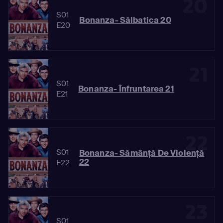
20
S01
Bonanza- Sălbatica 20
E20
21
S01
Bonanza- Înfruntarea 21
E21
22
S01
Bonanza- Sămânţă De Violenţă
22
E22
23
S01