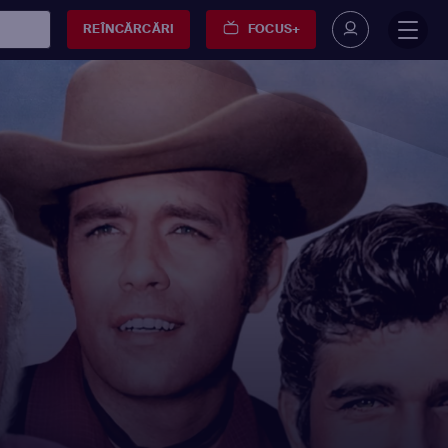
REÎNCĂRCĂRI
FOCUS+