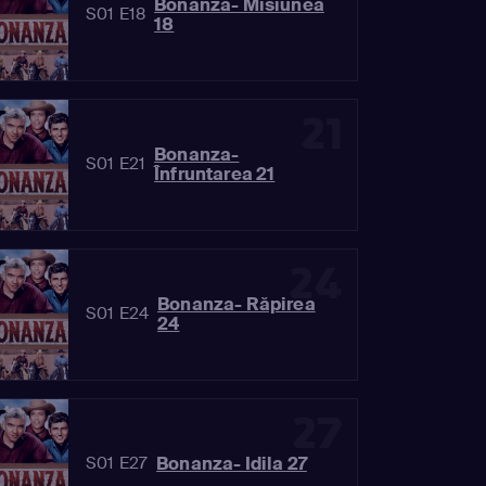
Bonanza- Misiunea
S01 E18
18
21
Bonanza-
S01 E21
Înfruntarea 21
24
Bonanza- Răpirea
S01 E24
24
27
Bonanza- Idila 27
S01 E27