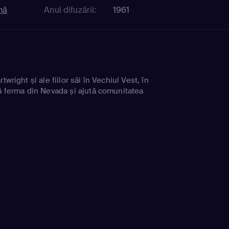
mă
Anul difuzării:
1961
twright și ale fiilor săi în Vechiul Vest, în
ză ferma din Nevada și ajută comunitatea