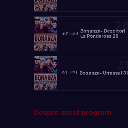
2
Bonanza- Dezertori
S01 E28
La Ponderosa 28
3
Bonanza- Urmaşul 3
S01 E31
Despre acest program