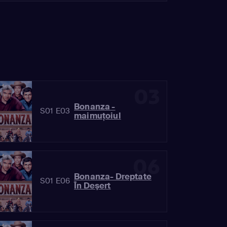
03
Bonanza -
S01 E03
maimuţoiul
06
Bonanza- Dreptate
S01 E06
În Deşert