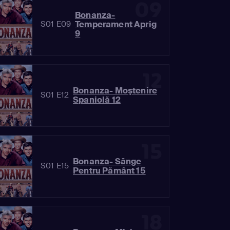
09
Bonanza-
Temperament Aprig
S01 E09
9
12
Bonanza- Moştenire
S01 E12
Spaniolă 12
15
Bonanza- Sânge
S01 E15
Pentru Pământ 15
18