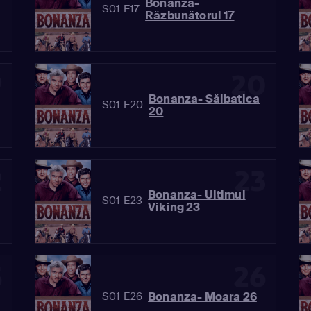
Bonanza-
S01 E17
Răzbunătorul 17
9
20
Bonanza- Sălbatica
S01 E20
20
2
23
Bonanza- Ultimul
S01 E23
Viking 23
5
26
Bonanza- Moara 26
S01 E26