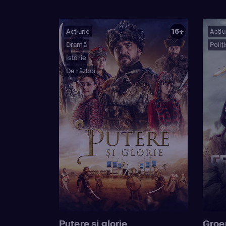
16+
Acțiune
Acți
Dramă
Poliți
Istorie
De război
Putere și glorie
Groe