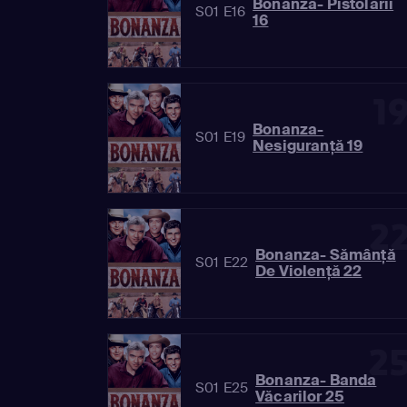
Bonanza- Pistolarii
S01 E16
16
1
Bonanza-
S01 E19
Nesiguranţă 19
2
Bonanza- Sămânţă
S01 E22
De Violenţă 22
2
Bonanza- Banda
S01 E25
Văcarilor 25