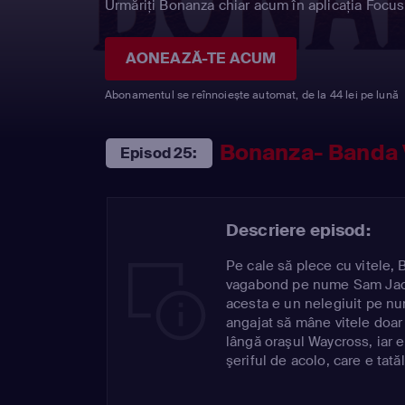
Urmăriți Bonanza chiar acum în aplicația Focus
AONEAZĂ-TE ACUM
Abonamentul se reînnoiește automat, de la 44 lei pe lună
Bonanza- Banda V
Episod 25:
Descriere episod:
Pe cale să plece cu vitele,
vagabond pe nume Sam Jack
acesta e un nelegiuit pe n
angajat să mâne vitele doar 
lângă oraşul Waycross, iar e
şeriful de acolo, care e tată