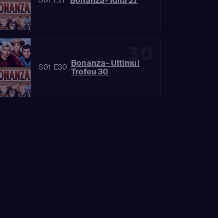
Bonanza- Idila 27
S01 E27
30
Bonanza- Ultimul
S01 E30
Trofeu 30