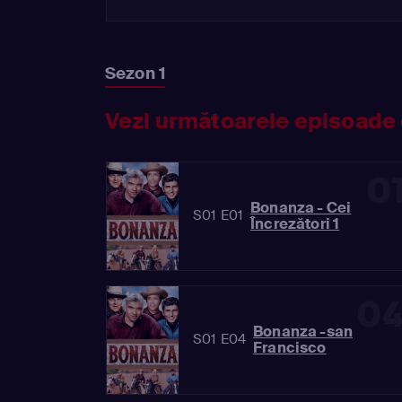
Sezon 1
Vezi următoarele episoade 
0
Bonanza - Cei
S01 E01
Încrezători 1
0
Bonanza -san
S01 E04
Francisco