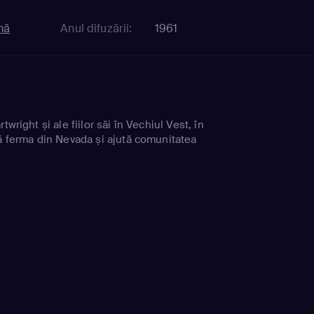
mă
Anul difuzării:
1961
twright și ale fiilor săi în Vechiul Vest, în
ză ferma din Nevada și ajută comunitatea