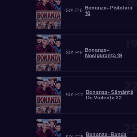
1
Bonanza- Pistolarii
S01 E16
16
1
Bonanza-
S01 E19
Nesiguranţă 19
2
Bonanza- Sămânţă
S01 E22
De Violenţă 22
2
Bonanza- Banda