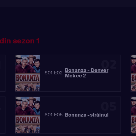
din sezon 1
1
02
Bonanza - Denver
S01 E02
Mckee 2
4
05
Bonanza -străinul
S01 E05