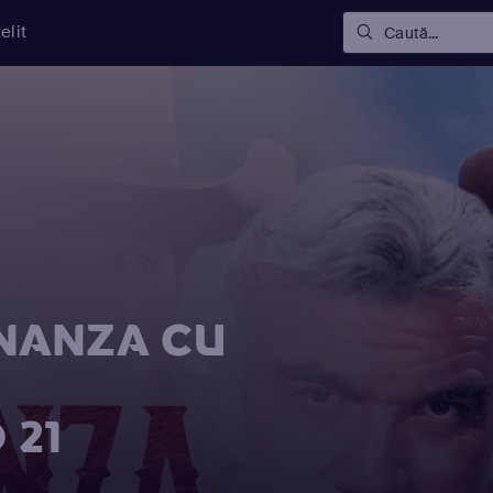
elit
Caută...
NANZA CU
 21