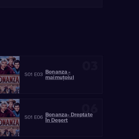
03
Bonanza -
S01 E03
maimuţoiul
06
Bonanza- Dreptate
S01 E06
În Deşert