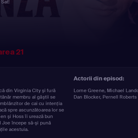
 Sat!
area 21
Actorii din episod:
ă din Virginia City şi fură
Lorne Greene
,
Michael Land
 tânăr membru al găştii se
Dan Blocker
,
Pernell Roberts
mblânzitor de cai cu intenţia
dacă spre ascunzătoarea lor se
Ben şi Hoss îi urează bun
ul Joe începe să-şi pună
ăţile acestuia.