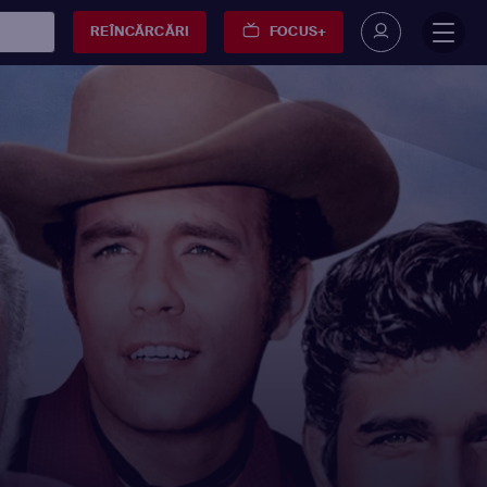
REÎNCĂRCĂRI
FOCUS+