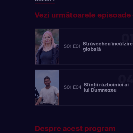
Vezi următoarele episoade 
0
Străvechea încălzire
S01 E01
globală
0
Sfinții războinici ai
S01 E04
lui Dumnezeu
Despre acest program