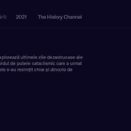
rii:
2021
The History Channel
xplorează ultimele zile dezastruoase ale
vidul de putere cataclismic care a urmat
ele s-au resimțit chiar și dincolo de