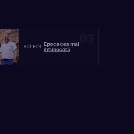
03
Epoca cea mai
S01 E03
întunecată