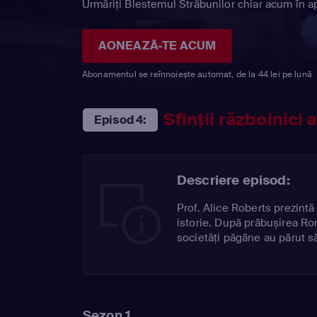
Urmăriți Blestemul Străbunilor chiar acum în ap
AONEAZĂ-TE ACUM
Abonamentul se reînnoiește automat, de la 44 lei pe lună
Sfinții războinici
Episod 4:
Descriere episod:
Prof. Alice Roberts prezint
istorie. După prăbușirea Rom
societăți păgâne au părut s
Sezon 1