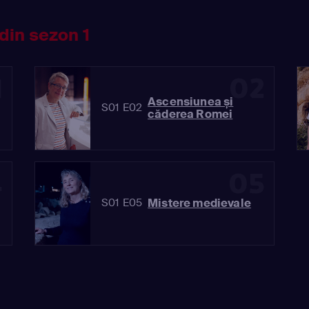
din sezon 1
1
02
Ascensiunea și
S01 E02
căderea Romei
4
05
Mistere medievale
S01 E05