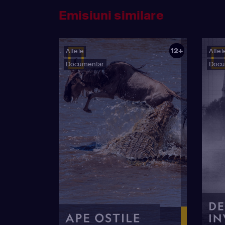
Emisiuni similare
12+
Altele
Altel
Documentar
Docu