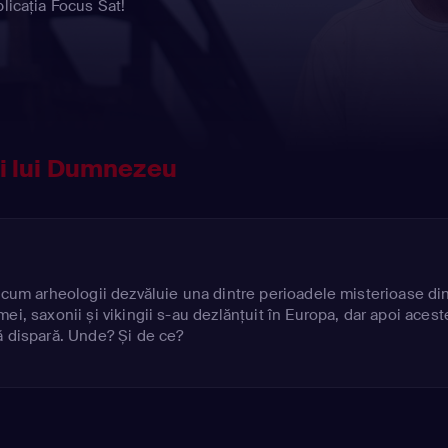
licația Focus Sat!
 ai lui Dumnezeu
ă cum arheologii dezvăluie una dintre perioadele misterioase di
ei, saxonii și vikingii s-au dezlănțuit în Europa, dar apoi acest
ă dispară. Unde? Și de ce?