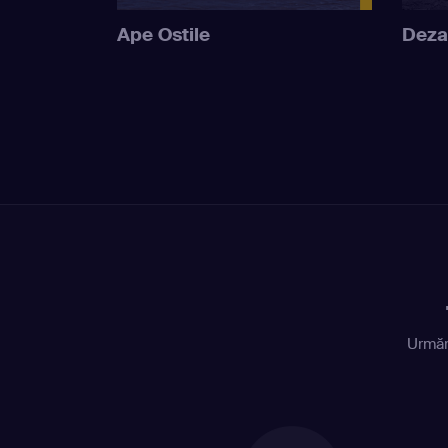
Ape Ostile
Deza
Urmăr