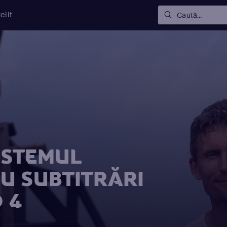
elit
Caută...
ESTEMUL
U SUBTITRĂRI
 4