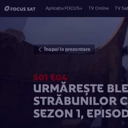
Aplicația FOCUS+
TV Online
TV Sat
Înapoi la prezentare
S01 E04
URMĂREȘTE BL
STRĂBUNILOR C
SEZON 1, EPISOD