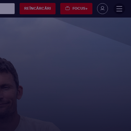
REÎNCĂRCĂRI
FOCUS+