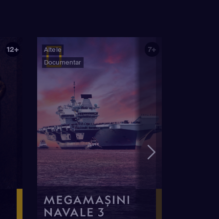
12+
7+
Altele
Documentar