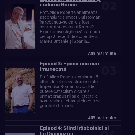
02
căderea Romei
Prof. Alice Roberts analizează
ascensiunea Imperiului Roman,
întrebându-se care a fost
secretul succesului Romei?
Experții investighează câmpuri
de luptă recent descoperite în
Marea Britanie și Spania...
Află mai multe
Episod 3: Epoca cea mai
03
întunecată
Prof. Alice Roberts explorează
ultimele zile dezastruoase ale
Imperiului Roman și vidul de
putere cataclismic care a
urmat prăbușirii sale; efectele
s-au resimțit chiar și dincolo de
granițele Imperiu...
Află mai multe
Episod 4: Sfinții războinici ai
lui Dumnezeu