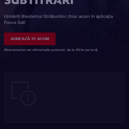
SUBTITRĂRI
Urmăriți Blestemul Străbunilor chiar acum în aplicația
Focus Sat!
AONEAZĂ-TE ACUM
Abonamentul se reînnoiește automat, de la 44 lei pe lună