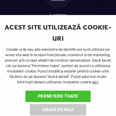
Laptop
Intră în pat și urmărește acel episod incitant.
ACEST SITE UTILIZEAZĂ COOKIE-
URI
ABONEAZĂ-TE ACUM
Cookie-urile sau alte elemente de identificare sunt utilizate pe
acest site web în scopuri funcționale, statistice și de marketing,
Cerințe de sistem
precum și în scopul afișării de conținut personalizat. Dacă faceți
clic pe butonul "Permitere toate", sunteți de acord cu utilizarea
modulelor cookie. Puteți modifica setările privind cookie-urile
făcând clic pe butonul "Arată detalii". Puteți găsi mai multe
informații despre utilizarea modulelor cookie
aici
.
PERMITERE TOATE
©
2026 Canal+ Luxembourg S. à r.l. - Toate drepturile rezervate
Focus Sat este o marcă înregistrată aparținând Canal+
ARATĂ DETALII
Luxembourg S. à r.l.