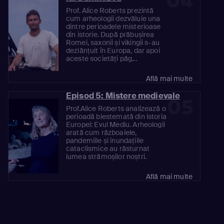
04
Prof. Alice Roberts prezintă
cum arheologii dezvăluie una
dintre perioadele misterioase
din istorie. După prăbușirea
Romei, saxonii și vikingii s-au
dezlănțuit în Europa, dar apoi
aceste societăți păg...
Află mai multe
Episod 5: Mistere medievale
05
Prof.Alice Roberts analizează o
perioadă blestemată din istoria
Europei: Evul Mediu. Arheologii
arată cum războaiele,
pandemiile și inundațiile
cataclismice au răsturnat
lumea strămoșilor noștri.
Află mai multe