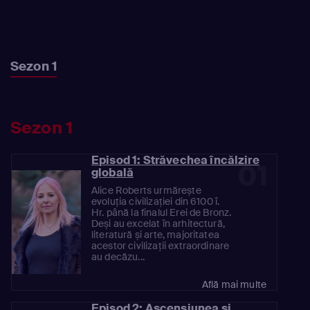
Sezon 1
Sezon 1
Episod 1: Străvechea încălzire
01
globală
Alice Roberts urmărește
evoluția civilizației din 6100 î.
Hr. până la finalul Erei de Bronz.
Deși au excelat în arhitectură,
literatură și arte, majoritatea
acestor civilizații extraordinare
au decăzu...
Află mai multe
Episod 2: Ascensiunea și