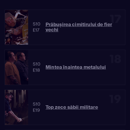
17
S10
Prăbușirea cimitirului de fier
vechi
E17
18
S10
Mintea înaintea metalului
E18
19
S10
Top zece săbii militare
E19