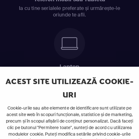
Ia cu tine serialele preferate și urmărește-le
oriunde te afli.
Laptop
Intră în pat și urmărește acel episod incitant.
ACEST SITE UTILIZEAZĂ COOKIE-
URI
ABONEAZĂ-TE ACUM
Cookie-urile sau alte elemente de identificare sunt utilizate pe
acest site web în scopuri funcționale, statistice și de marketing,
Cerințe de sistem
precum și în scopul afișării de conținut personalizat. Dacă faceți
clic pe butonul "Permitere toate", sunteți de acord cu utilizarea
modulelor cookie. Puteți modifica setările privind cookie-urile