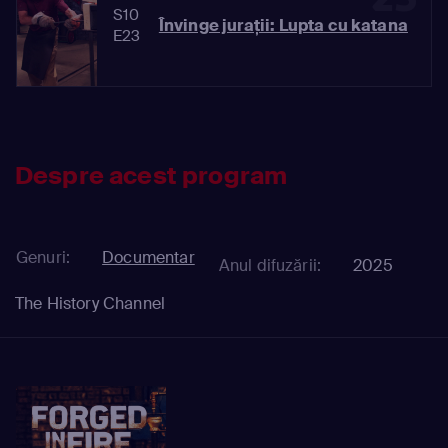
S10
Învinge jurații: Lupta cu katana
E23
Despre acest program
Genuri:
Documentar
Anul difuzării:
2025
The History Channel