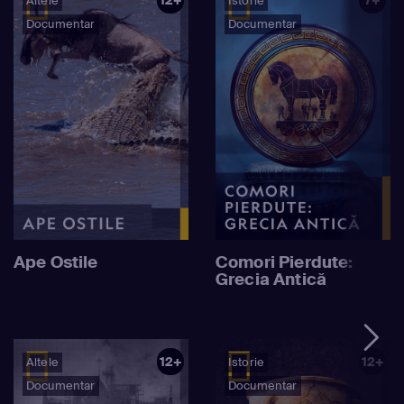
Altele
Istorie
Documentar
Documentar
Ape Ostile
Comori Pierdute:
Grecia Antică
12+
12+
Altele
Istorie
Documentar
Documentar