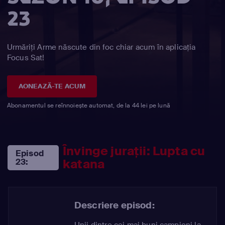
23
Urmăriți Arme născute din foc chiar acum în aplicația
Focus Sat!
AONEAZĂ-TE ACUM
Abonamentul se reînnoiește automat, de la 44 lei pe lună
Învinge jurații: Lupta cu
Episod
katana
23:
Descriere episod:
Unii dintre cei mai buni campioni la