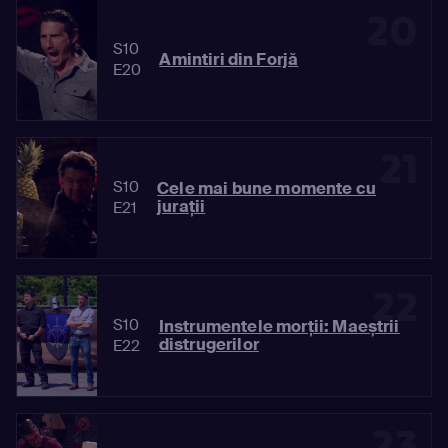
20
S10
Amintiri din Forjă
E20
21
S10
Cele mai bune momente cu
jurații
E21
22
S10
Instrumentele morții: Maeștrii
distrugerilor
E22
23