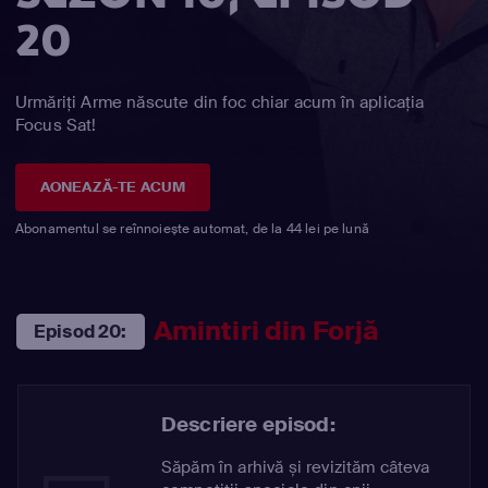
20
Urmăriți Arme născute din foc chiar acum în aplicația
Focus Sat!
AONEAZĂ-TE ACUM
Abonamentul se reînnoiește automat, de la 44 lei pe lună
Amintiri din Forjă
Episod 20:
Descriere episod:
Săpăm în arhivă și revizităm câteva