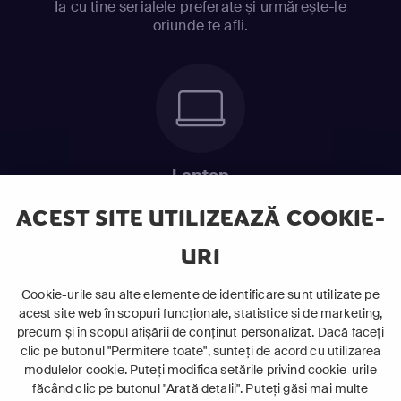
Ia cu tine serialele preferate și urmărește-le
oriunde te afli.
Laptop
Intră în pat și urmărește acel episod incitant.
ACEST SITE UTILIZEAZĂ COOKIE-
URI
ABONEAZĂ-TE ACUM
Cookie-urile sau alte elemente de identificare sunt utilizate pe
acest site web în scopuri funcționale, statistice și de marketing,
Cerințe de sistem
precum și în scopul afișării de conținut personalizat. Dacă faceți
clic pe butonul "Permitere toate", sunteți de acord cu utilizarea
modulelor cookie. Puteți modifica setările privind cookie-urile
făcând clic pe butonul "Arată detalii". Puteți găsi mai multe