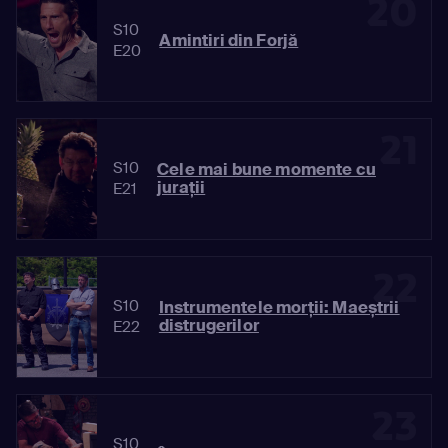
20
S10
Amintiri din Forjă
E20
21
S10
Cele mai bune momente cu
jurații
E21
22
S10
Instrumentele morții: Maeștrii
distrugerilor
E22
23
S10