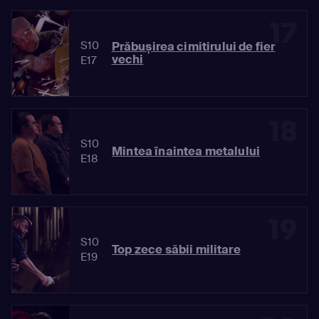
17
S10
Prăbușirea cimitirului de fier
vechi
E17
18
S10
Mintea înaintea metalului
E18
19
S10
Top zece săbii militare
E19