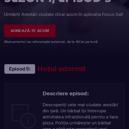
Urmăriți Arestări ciudate chiar acum în aplicația Focus Sat!
AONEAZĂ-TE ACUM
Abonamentul se reînnoiește automat, de la 44 lei pe lună
Hoțul adormit
Episod 5:
Descriere episod:
Descoperiți cele mai ciudate arestări
din țară. Un bărbat își întrerupe
activitatea infracțională pentru a face
pizza. Poliția urmărește un bărbat
care a sărit prin acoperișul unei