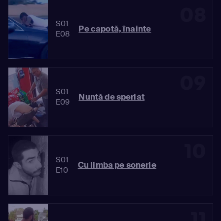
08
S01
Pe capotă, înainte
E08
09
S01
Nuntă de speriat
E09
10
S01
Cu limba pe sonerie
E10
11