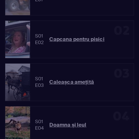
02
S01
Capcana pentru pisici
E02
03
S01
Caleașca amețită
E03
04
S01
Doamna și leul
E04