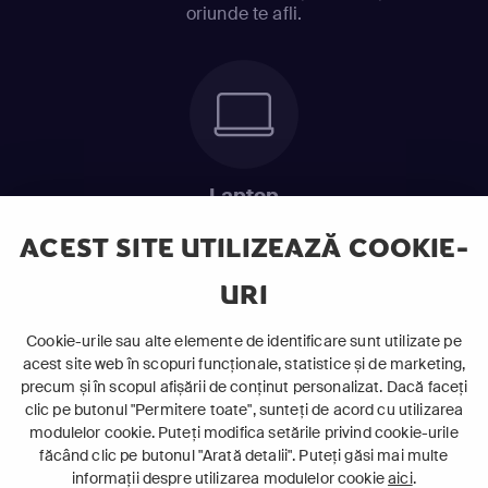
oriunde te afli.
Laptop
Intră în pat și urmărește acel episod incitant.
ACEST SITE UTILIZEAZĂ COOKIE-
URI
ABONEAZĂ-TE ACUM
Cookie-urile sau alte elemente de identificare sunt utilizate pe
acest site web în scopuri funcționale, statistice și de marketing,
Cerințe de sistem
precum și în scopul afișării de conținut personalizat. Dacă faceți
clic pe butonul "Permitere toate", sunteți de acord cu utilizarea
modulelor cookie. Puteți modifica setările privind cookie-urile
făcând clic pe butonul "Arată detalii". Puteți găsi mai multe
informații despre utilizarea modulelor cookie
aici
.