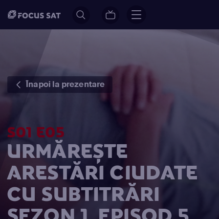
Înapoi la prezentare
S01 E05
URMĂREȘTE
ARESTĂRI CIUDATE
CU SUBTITRĂRI
SEZON 1, EPISOD 5