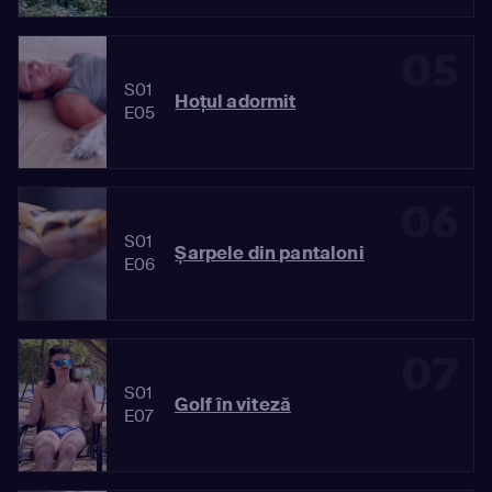
05
S01
Hoțul adormit
E05
06
S01
Șarpele din pantaloni
E06
07
S01
Golf în viteză
E07