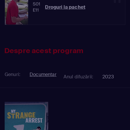
S01
Droguri la pachet
E11
Despre acest program
Genuri:
Documentar
Anul difuzării:
2023