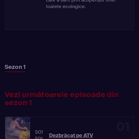
toalete ecologice.
Sezon 1
Vezi următoarele episoade din
sezon 1
01
S01
Dezbrăcat pe ATV
E01