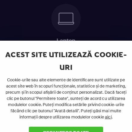
Laptop
Intră în pat și urmărește acel episod incitant.
ACEST SITE UTILIZEAZĂ COOKIE-
URI
ABONEAZĂ-TE ACUM
Cookie-urile sau alte elemente de identificare sunt utilizate pe
acest site web în scopuri funcționale, statistice și de marketing,
Cerințe de sistem
precum și în scopul afișării de conținut personalizat. Dacă faceți
clic pe butonul "Permitere toate", sunteți de acord cu utilizarea
modulelor cookie. Puteți modifica setările privind cookie-urile
făcând clic pe butonul "Arată detalii". Puteți găsi mai multe
informații despre utilizarea modulelor cookie
aici
.