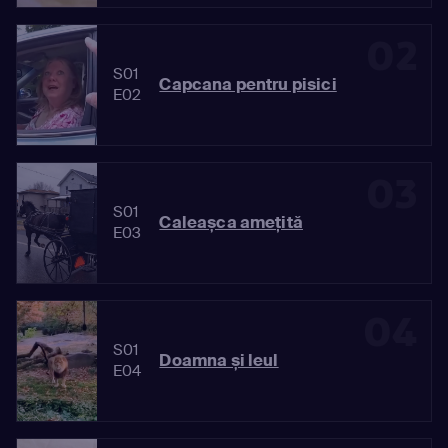
02
S01
Capcana pentru pisici
E02
03
S01
Caleașca amețită
E03
04
S01
Doamna și leul
E04