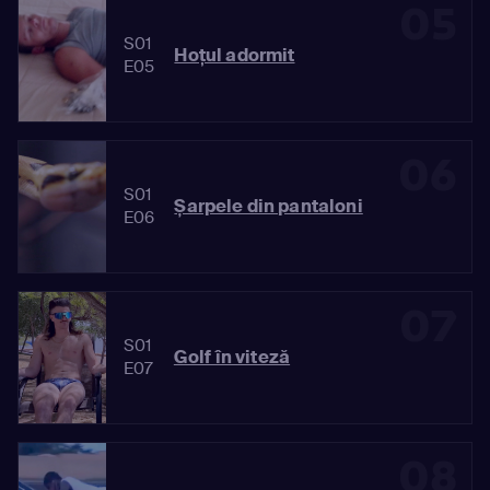
05
S01
Hoțul adormit
E05
06
S01
Șarpele din pantaloni
E06
07
S01
Golf în viteză
E07
08