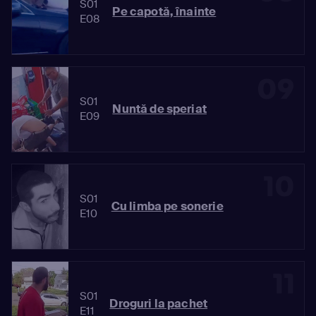
S01
Pe capotă, înainte
E08
09
S01
Nuntă de speriat
E09
10
S01
Cu limba pe sonerie
E10
11
S01
Droguri la pachet
E11