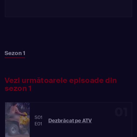
Sezon 1
Vezi următoarele episoade din
sezon 1
01
S01
Dezbrăcat pe ATV
E01