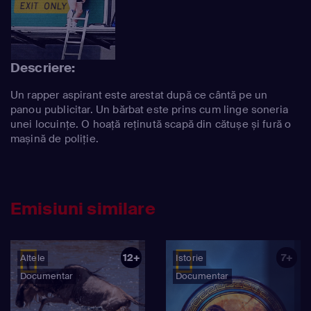
Descriere:
Un rapper aspirant este arestat după ce cântă pe un
panou publicitar. Un bărbat este prins cum linge soneria
unei locuințe. O hoață reținută scapă din cătușe și fură o
mașină de poliție.
Emisiuni similare
12+
7+
Altele
Istorie
Documentar
Documentar