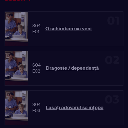
01
S04
O schimbare va veni
E01
02
S04
Dragoste / dependenţă
E02
03
S04
Lăsaţi adevărul să înţepe
E03