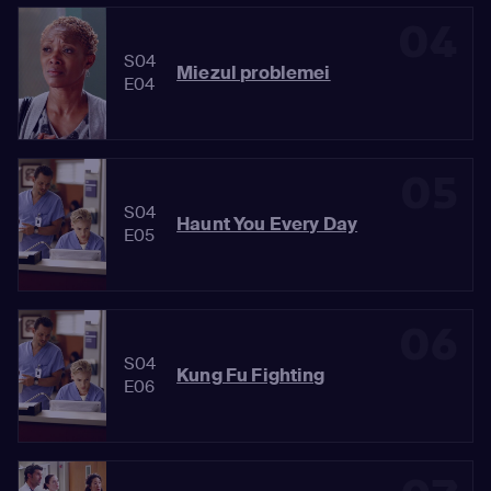
04
S04
Miezul problemei
E04
05
S04
Haunt You Every Day
E05
06
S04
Kung Fu Fighting
E06