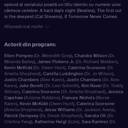
episod al serialului poartă un titlu identic cu numele unor
cântece celebre: A hard day's night (Beatles), The first cut
is the deepest (Cat Stevens), If Tomorrow Never Comes
(Ronan Keating), etc.
Afișează mai multe
Actorii din program:
Ellen Pompeo
(Dr. Meredith Grey)
,
Chandra Wilson
(Dr.
Miranda Bailey)
,
James Pickens Jr.
(Dr. Richard Webber)
,
Kevin McKidd
(Dr. Owen Hunt)
,
Caterina Scorsone
(Dr.
Amelia Shepherd)
,
Camilla Luddington
(Dr. Jo Wilson)
,
Justin Chambers
(Alex Karev)
,
Justin Chambers
(Dr. Alex
Karev)
,
Jake Borelli
(Dr. Levi Schmitt)
,
Kim Raver
(Dr. Teddy
Altman)
,
Caterina Scorsone
(Dr. Amelia Shephard)
,
Jessica
Capshaw
(Arizona Robbins)
,
Frances Nichols
(Nurse
Karen)
,
Kevin McKidd
(Owen Hunt)
,
Caterina Scorsone
(Amelia Shepherd)
,
Jesse Williams
(Dr. Jackson Avery)
,
Patrick Dempsey
(Dr. Derek Shepherd)
,
Sandra Oh
(Dr.
Cristina Yang)
,
Katherine Heigl
(Izzie)
,
Sara Ramirez
(Dr.
Callie Torres)