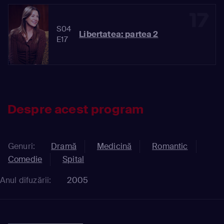
17
S04
Libertatea: partea 2
E17
Despre acest program
Genuri:
Dramă
Medicină
Romantic
Comedie
Spital
Anul difuzării:
2005