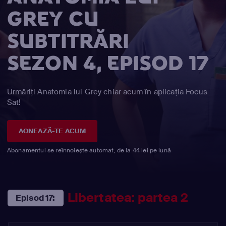
GREY CU
SUBTITRĂRI
SEZON 4, EPISOD 17
Urmăriți Anatomia lui Grey chiar acum în aplicația Focus
Sat!
AONEAZĂ-TE ACUM
Abonamentul se reînnoiește automat, de la 44 lei pe lună
Libertatea: partea 2
Episod 17: