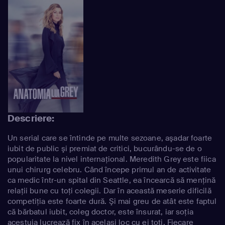
Descriere:
Un serial care se întinde pe multe sezoane, aşadar foarte
iubit de public şi premiat de critici, bucurându-se de o
popularitate la nivel internaţional. Meredith Grey este fiica
unui chirurg celebru. Când începe primul an de activitate
ca medic într-un spital din Seattle, ea încearcă să menţină
relaţii bune cu toţi colegii. Dar în această meserie dificilă
competiţia este foarte dură. Şi mai greu de atât este faptul
că bărbatul iubit, coleg doctor, este însurat, iar soţia
acestuia lucrează fix în acelaşi loc cu ei toţi. Fiecare