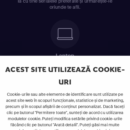
Ia cu tine serialele preferate și urmărește-le
oriunde te afli.
Laptop
Intră în pat și urmărește acel episod incitant.
ACEST SITE UTILIZEAZĂ COOKIE-
URI
ABONEAZĂ-TE ACUM
Cookie-urile sau alte elemente de identificare sunt utilizate pe
acest site web în scopuri funcționale, statistice și de marketing,
Cerințe de sistem
precum și în scopul afișării de conținut personalizat. Dacă faceți
clic pe butonul "Permitere toate", sunteți de acord cu utilizarea
modulelor cookie. Puteți modifica setările privind cookie-urile
făcând clic pe butonul "Arată detalii". Puteți găsi mai multe