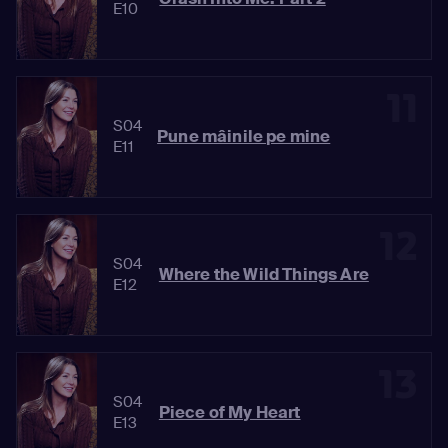
E10
11
S04
Pune mâinile pe mine
E11
12
S04
Where the Wild Things Are
E12
13
S04
Piece of My Heart
E13