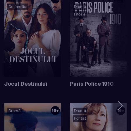
De familie
Dramă
Istorie
Jocul Destinului
Paris Police 1910
16+
16+
Dramă
Dramă
Polițist