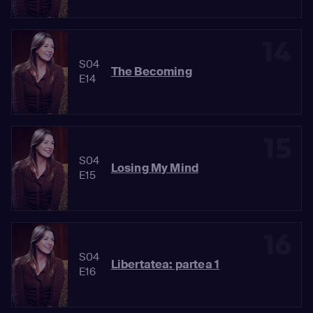
14
S04
The Becoming
E14
15
S04
Losing My Mind
E15
16
S04
Libertatea: partea 1
E16