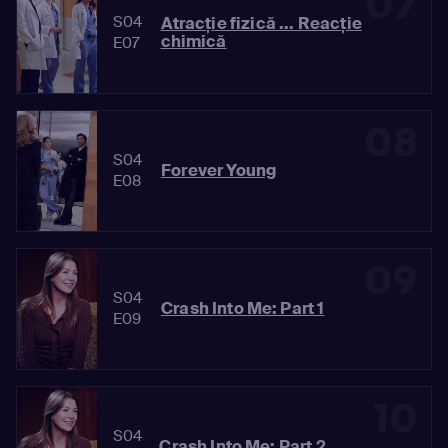
07
S04
Atracţie fizică ... Reacţie
chimică
E07
08
S04
Forever Young
E08
09
S04
Crash Into Me: Part 1
E09
10
S04
Crash Into Me: Part 2