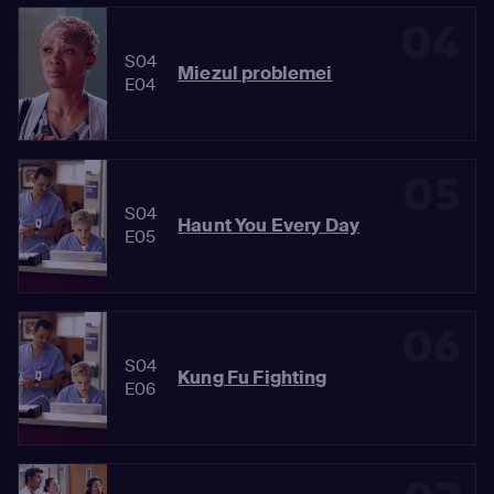
04
S04
Miezul problemei
E04
05
S04
Haunt You Every Day
E05
06
S04
Kung Fu Fighting
E06