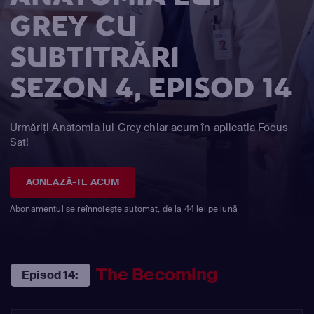
GREY CU
SUBTITRĂRI
SEZON 4, EPISOD 14
Urmăriți Anatomia lui Grey chiar acum în aplicația Focus
Sat!
AONEAZĂ-TE ACUM
Abonamentul se reînnoiește automat, de la 44 lei pe lună
The Becoming
Episod 14: