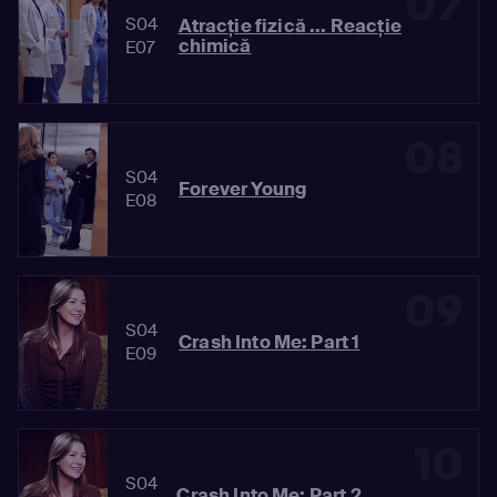
07
S04
Atracţie fizică ... Reacţie
chimică
E07
08
S04
Forever Young
E08
09
S04
Crash Into Me: Part 1
E09
10
S04
Crash Into Me: Part 2