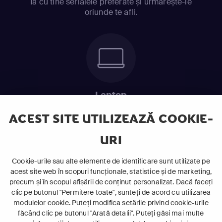
Ia cu tine serialele preferate și urmărește-le
oriunde te afli.
Laptop
Intră în pat și urmărește acel episod incitant.
ACEST SITE UTILIZEAZĂ COOKIE-
URI
ABONEAZĂ-TE ACUM
Cookie-urile sau alte elemente de identificare sunt utilizate pe
acest site web în scopuri funcționale, statistice și de marketing,
Cerințe de sistem
precum și în scopul afișării de conținut personalizat. Dacă faceți
clic pe butonul "Permitere toate", sunteți de acord cu utilizarea
modulelor cookie. Puteți modifica setările privind cookie-urile
făcând clic pe butonul "Arată detalii". Puteți găsi mai multe