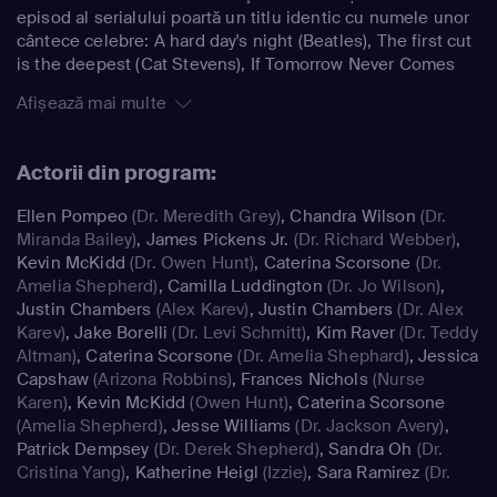
episod al serialului poartă un titlu identic cu numele unor
cântece celebre: A hard day's night (Beatles), The first cut
is the deepest (Cat Stevens), If Tomorrow Never Comes
(Ronan Keating), etc.
Afișează mai multe
Actorii din program:
Ellen Pompeo
(Dr. Meredith Grey)
,
Chandra Wilson
(Dr.
Miranda Bailey)
,
James Pickens Jr.
(Dr. Richard Webber)
,
Kevin McKidd
(Dr. Owen Hunt)
,
Caterina Scorsone
(Dr.
Amelia Shepherd)
,
Camilla Luddington
(Dr. Jo Wilson)
,
Justin Chambers
(Alex Karev)
,
Justin Chambers
(Dr. Alex
Karev)
,
Jake Borelli
(Dr. Levi Schmitt)
,
Kim Raver
(Dr. Teddy
Altman)
,
Caterina Scorsone
(Dr. Amelia Shephard)
,
Jessica
Capshaw
(Arizona Robbins)
,
Frances Nichols
(Nurse
Karen)
,
Kevin McKidd
(Owen Hunt)
,
Caterina Scorsone
(Amelia Shepherd)
,
Jesse Williams
(Dr. Jackson Avery)
,
Patrick Dempsey
(Dr. Derek Shepherd)
,
Sandra Oh
(Dr.
Cristina Yang)
,
Katherine Heigl
(Izzie)
,
Sara Ramirez
(Dr.
Callie Torres)