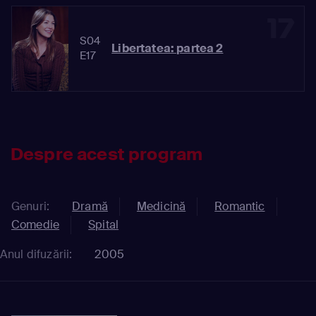
17
S04
Libertatea: partea 2
E17
Despre acest program
Genuri:
Dramă
Medicină
Romantic
Comedie
Spital
Anul difuzării:
2005