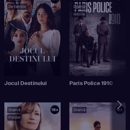
De familie
Dramă
Istorie
Jocul Destinului
Paris Police 1910
16+
9+
Dramă
Dramă
Polițist