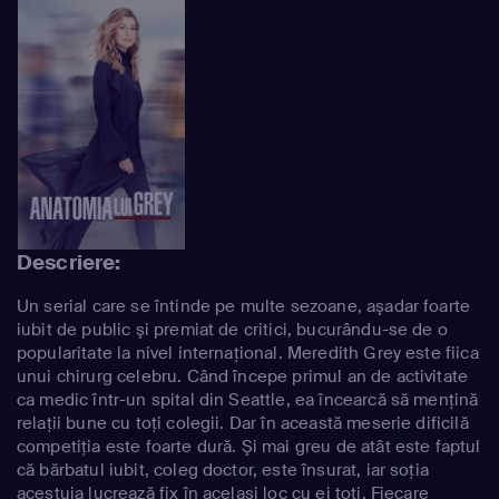
Descriere:
Un serial care se întinde pe multe sezoane, aşadar foarte
iubit de public şi premiat de critici, bucurându-se de o
popularitate la nivel internaţional. Meredith Grey este fiica
unui chirurg celebru. Când începe primul an de activitate
ca medic într-un spital din Seattle, ea încearcă să menţină
relaţii bune cu toţi colegii. Dar în această meserie dificilă
competiţia este foarte dură. Şi mai greu de atât este faptul
că bărbatul iubit, coleg doctor, este însurat, iar soţia
acestuia lucrează fix în acelaşi loc cu ei toţi. Fiecare