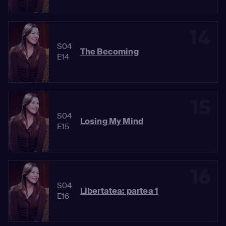
14
S04
The Becoming
E14
15
S04
Losing My Mind
E15
16
S04
Libertatea: partea 1
E16