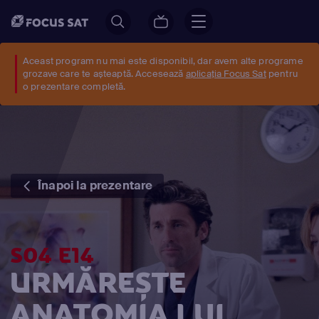
Aceast program nu mai este disponibil, dar avem alte programe
grozave care te așteaptă. Accesează
aplicația Focus Sat
pentru
o prezentare completă.
Înapoi la prezentare
S04 E14
URMĂREȘTE
ANATOMIA LUI