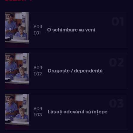
01
S04
O schimbare va veni
E01
02
S04
Dragoste / dependenţă
E02
03
S04
Lăsaţi adevărul să înţepe
E03