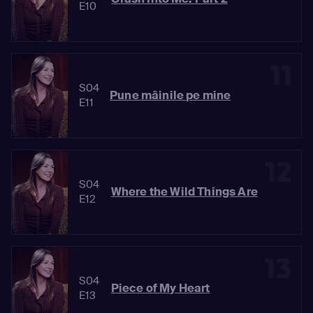
E10
11
S04
Pune mâinile pe mine
E11
12
S04
Where the Wild Things Are
E12
13
S04
Piece of My Heart
E13