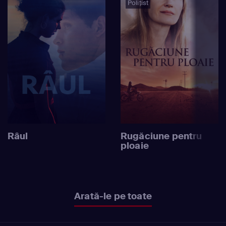
Polițist
Râul
Rugăciune pentru
ploaie
Arată-le pe toate