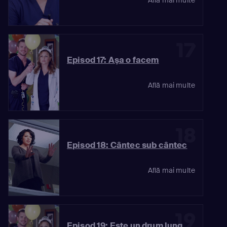
17
Episod 17: Aşa o facem
Află mai multe
18
Episod 18: Cântec sub cântec
Află mai multe
19
Episod 19: Este un drum lung