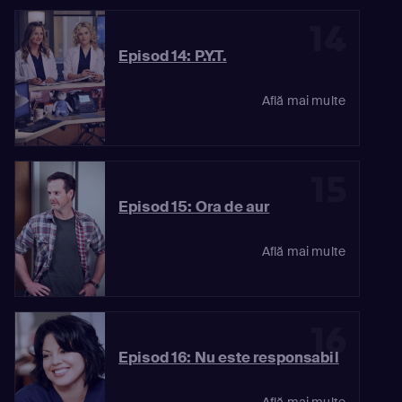
14
Episod 14: P.Y.T.
Află mai multe
15
Episod 15: Ora de aur
Află mai multe
16
Episod 16: Nu este responsabil
Află mai multe