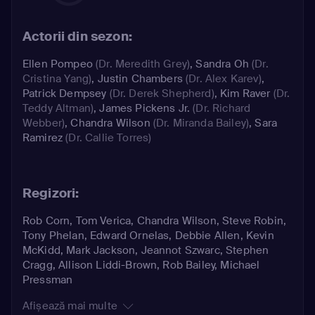
Actorii din sezon:
Ellen Pompeo
(Dr. Meredith Grey)
,
Sandra Oh
(Dr.
Cristina Yang)
,
Justin Chambers
(Dr. Alex Karev)
,
Patrick Dempsey
(Dr. Derek Shepherd)
,
Kim Raver
(Dr.
Teddy Altman)
,
James Pickens Jr.
(Dr. Richard
Webber)
,
Chandra Wilson
(Dr. Miranda Bailey)
,
Sara
Ramirez
(Dr. Callie Torres)
Regizori:
Rob Corn, Tom Verica, Chandra Wilson, Steve Robin,
Tony Phelan, Edward Ornelas, Debbie Allen, Kevin
McKidd, Mark Jackson, Jeannot Szwarc, Stephen
Cragg, Allison Liddi-Brown, Rob Bailey, Michael
Pressman
Afișează mai multe