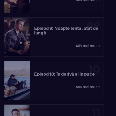
09
Episod 9: Noapte lentă, atât de
lungă
Află mai multe
10
Episod 10: În derivă şi în pace
Află mai multe
11