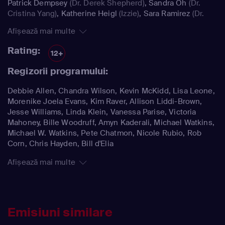
Patrick Dempsey
(Dr. Derek Shepherd)
,
Sandra Oh
(Dr.
Cristina Yang)
,
Katherine Heigl
(Izzie)
,
Sara Ramirez
(Dr.
Callie Torres)
Afișează mai multe
Rating:
12+
Regizorii programului:
Debbie Allen, Chandra Wilson, Kevin McKidd, Lisa Leone,
Morenike Joela Evans, Kim Raver, Allison Liddi-Brown,
Jesse Williams, Linda Klein, Vanessa Parise, Victoria
Mahoney, Bille Woodruff, Amyn Kaderali, Michael Watkins,
Michael W. Watkins, Pete Chatmon, Nicole Rubio, Rob
Corn, Chris Hayden, Bill d'Elia
Afișează mai multe
Emisiuni similare