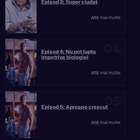
Episod 3: Super ciudat
Află mai multe
04
Episod 4: Nu pot lupta
împotriva biologiei
Află mai multe
05
Episod 5: Aproape crescut
Află mai multe