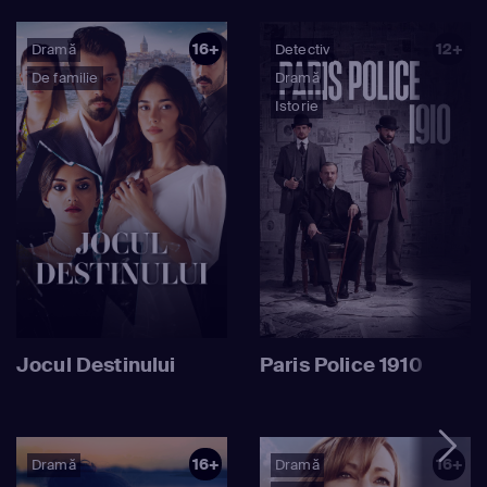
16+
12+
Dramă
Detectiv
De familie
Dramă
Istorie
Jocul Destinului
Paris Police 1910
16+
16+
Dramă
Dramă