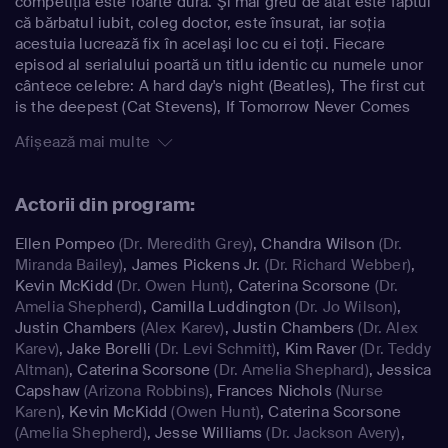
competiţia este foarte dură. Şi mai greu de atât este faptul
că bărbatul iubit, coleg doctor, este însurat, iar soţia
acestuia lucrează fix în acelaşi loc cu ei toţi. Fiecare
episod al serialului poartă un titlu identic cu numele unor
cântece celebre: A hard day's night (Beatles), The first cut
is the deepest (Cat Stevens), If Tomorrow Never Comes
(Ronan Keating), etc.
Afișează mai multe
Actorii din program:
Ellen Pompeo
(Dr. Meredith Grey)
,
Chandra Wilson
(Dr.
Miranda Bailey)
,
James Pickens Jr.
(Dr. Richard Webber)
,
Kevin McKidd
(Dr. Owen Hunt)
,
Caterina Scorsone
(Dr.
Amelia Shepherd)
,
Camilla Luddington
(Dr. Jo Wilson)
,
Justin Chambers
(Alex Karev)
,
Justin Chambers
(Dr. Alex
Karev)
,
Jake Borelli
(Dr. Levi Schmitt)
,
Kim Raver
(Dr. Teddy
Altman)
,
Caterina Scorsone
(Dr. Amelia Shephard)
,
Jessica
Capshaw
(Arizona Robbins)
,
Frances Nichols
(Nurse
Karen)
,
Kevin McKidd
(Owen Hunt)
,
Caterina Scorsone
(Amelia Shepherd)
,
Jesse Williams
(Dr. Jackson Avery)
,