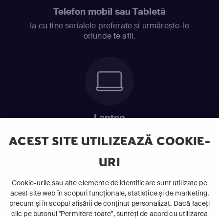
Telefon mobil sau Tabletă
Ia cu tine serialele preferate și urmărește-le
oriunde te afli.
Laptop
Intră în pat și urmărește acel episod incitant.
ACEST SITE UTILIZEAZĂ COOKIE-
URI
ABONEAZĂ-TE ACUM
Cookie-urile sau alte elemente de identificare sunt utilizate pe
acest site web în scopuri funcționale, statistice și de marketing,
Cerințe de sistem
precum și în scopul afișării de conținut personalizat. Dacă faceți
clic pe butonul "Permitere toate", sunteți de acord cu utilizarea