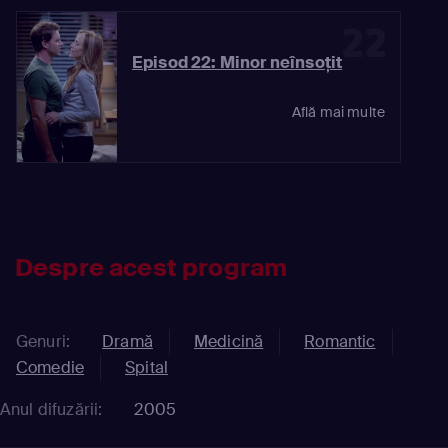
22
Episod 22: Minor neînsoţit
Află mai multe
Despre acest program
Genuri:
Dramă
Medicină
Romantic
Comedie
Spital
Anul difuzării:
2005