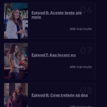
06
Episod 6: Aceste braţe ale
mele
Află mai multe
07
Episod 7: Aşa încerc eu
Află mai multe
08
Episod 8: Ceva trebuie să dea
Află mai multe