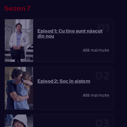
Sezon 7
01
Episod 1: Cu tine sunt născut
din nou
Află mai multe
02
Episod 2: Şoc în sistem
Află mai multe
03