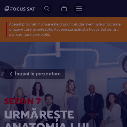
Aceast program nu mai este disponibil, dar avem alte programe
grozave care te așteaptă. Accesează
aplicația Focus Sat
pentru
o prezentare completă.
Înapoi la prezentare
SEZON 7
URMĂREȘTE