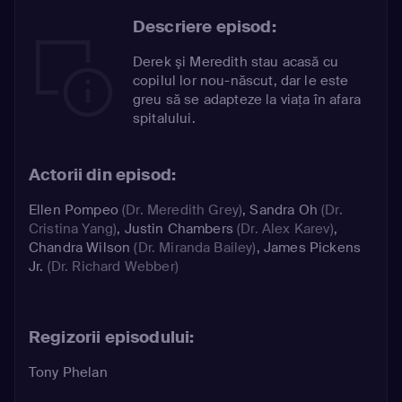
Descriere episod:
Derek şi Meredith stau acasă cu
copilul lor nou-născut, dar le este
greu să se adapteze la viaţa în afara
spitalului.
Actorii din episod:
Ellen Pompeo
(Dr. Meredith Grey)
,
Sandra Oh
(Dr.
Cristina Yang)
,
Justin Chambers
(Dr. Alex Karev)
,
Chandra Wilson
(Dr. Miranda Bailey)
,
James Pickens
Jr.
(Dr. Richard Webber)
Regizorii episodului:
Tony Phelan