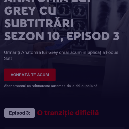
GREY CU
SUBTITRĂRI
SEZON 10, EPISOD 3
Urmăriți Anatomia lui Grey chiar acum în aplicația Focus
Sat!
AONEAZĂ-TE ACUM
Abonamentul se reînnoiește automat, de la 44 lei pe lună
O tranziţie dificilă
Episod 3: