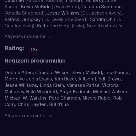
Capshaw
(Arizona Robbins)
,
Frances Nichols
(Nurse
Karen)
,
Kevin McKidd
(Owen Hunt)
,
Caterina Scorsone
(Amelia Shepherd)
,
Jesse Williams
(Dr. Jackson Avery)
,
Patrick Dempsey
(Dr. Derek Shepherd)
,
Sandra Oh
(Dr.
Cristina Yang)
,
Katherine Heigl
(Izzie)
,
Sara Ramirez
(Dr.
Callie Torres)
Afișează mai multe
Rating:
12+
Regizorii programului:
Debbie Allen, Chandra Wilson, Kevin McKidd, Lisa Leone,
Morenike Joela Evans, Kim Raver, Allison Liddi-Brown,
Jesse Williams, Linda Klein, Vanessa Parise, Victoria
Mahoney, Bille Woodruff, Amyn Kaderali, Michael Watkins,
Michael W. Watkins, Pete Chatmon, Nicole Rubio, Rob
Corn, Chris Hayden, Bill d'Elia
Afișează mai multe