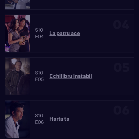
04
S10
La patru ace
E04
05
S10
Echilibru instabil
E05
06
S10
Harta ta
E06