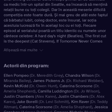
ca medic într-un spital din Seattle, ea încearcă să menţină
relaţii bune cu toţi colegii. Dar în această meserie dificilă
competiţia este foarte dură. Şi mai greu de atât este faptul
că bărbatul iubit, coleg doctor, este însurat, iar soţia
acestuia lucrează fix în acelaşi loc cu ei toţi. Fiecare
episod al serialului poartă un titlu identic cu numele unor
cântece celebre: A hard day's night (Beatles), The first cut
is the deepest (Cat Stevens), If Tomorrow Never Comes
(Ronan Keating), etc.
Afișează mai multe
Actorii din program:
Ellen Pompeo
(Dr. Meredith Grey)
,
Chandra Wilson
(Dr.
Miranda Bailey)
,
James Pickens Jr.
(Dr. Richard Webber)
,
Kevin McKidd
(Dr. Owen Hunt)
,
Caterina Scorsone
(Dr.
Amelia Shepherd)
,
Camilla Luddington
(Dr. Jo Wilson)
,
Justin Chambers
(Alex Karev)
,
Justin Chambers
(Dr. Alex
Karev)
,
Jake Borelli
(Dr. Levi Schmitt)
,
Kim Raver
(Dr. Teddy
Altman)
,
Caterina Scorsone
(Dr. Amelia Shephard)
,
Jessica