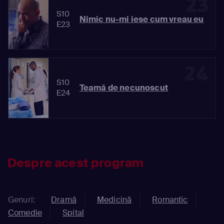
23
S10
Nimic nu-mi iese cum vreau eu
E23
24
S10
Teamă de necunoscut
E24
Despre acest program
Genuri:
Dramă
Medicină
Romantic
Comedie
Spital