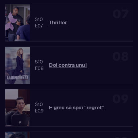
07
S10
Thriller
E07
08
S10
Doi contra unul
E08
09
S10
E greu să spui "regret"
E09