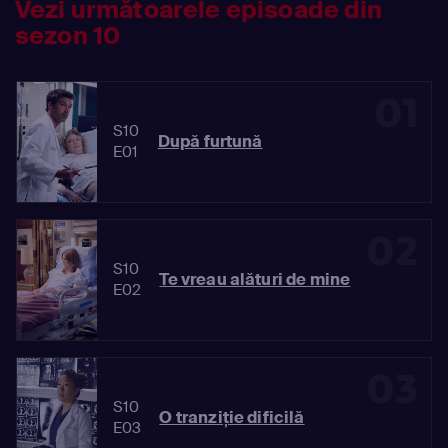
Vezi următoarele episoade din
sezon 10
01
S10
După furtună
E01
02
S10
Te vreau alături de mine
E02
03
S10
O tranziţie dificilă
E03