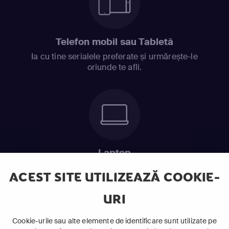
Telefon mobil sau Tabletă
Ia cu tine serialele preferate și urmărește-le
oriunde te afli.
Laptop
Intră în pat și urmărește acel episod incitant.
ACEST SITE UTILIZEAZĂ COOKIE-
URI
ABONEAZĂ-TE ACUM
Cookie-urile sau alte elemente de identificare sunt utilizate pe