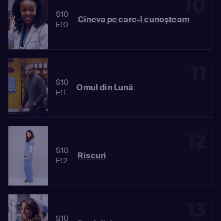
10
S10
Cineva pe care-l cunoşteam
E10
11
S10
Omul din Lună
E11
12
S10
Riscuri
E12
13
S10