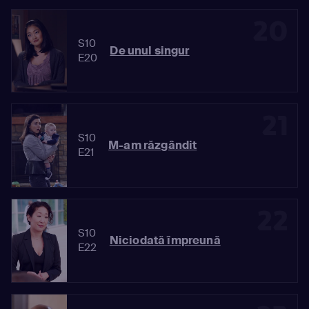
20
S10
De unul singur
E20
21
S10
M-am răzgândit
E21
22
S10
Niciodată împreună
E22