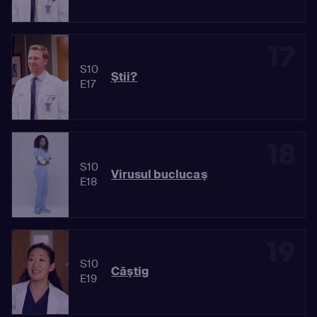
17
S10
Ştii?
E17
18
S10
Virusul buclucaş
E18
19
S10
Câştig
E19