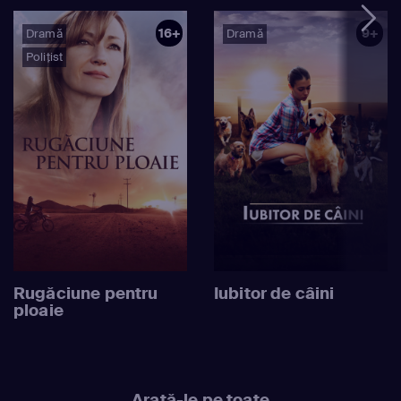
16+
9+
Dramă
Dramă
Polițist
Rugăciune pentru
Iubitor de câini
ploaie
Arată-le pe toate