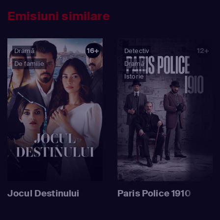
Emisiuni similare
16+
12+
Dramă
Detectiv
De familie
Dramă
Istorie
Jocul Destinului
Paris Police 1910