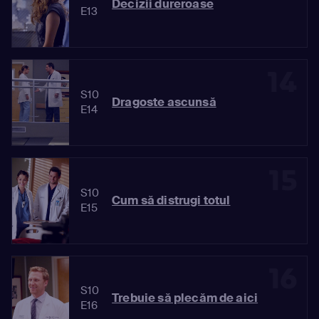
Decizii dureroase
E13
14
S10
Dragoste ascunsă
E14
15
S10
Cum să distrugi totul
E15
16
S10
Trebuie să plecăm de aici
E16