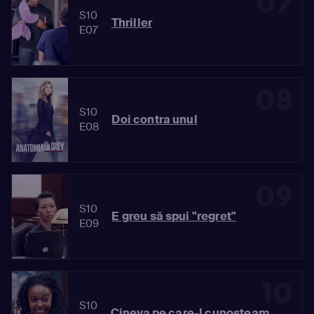
07
S10
Thriller
E07
08
S10
Doi contra unul
E08
09
S10
E greu să spui "regret"
E09
10
S10
Cineva pe care-l cunoşteam