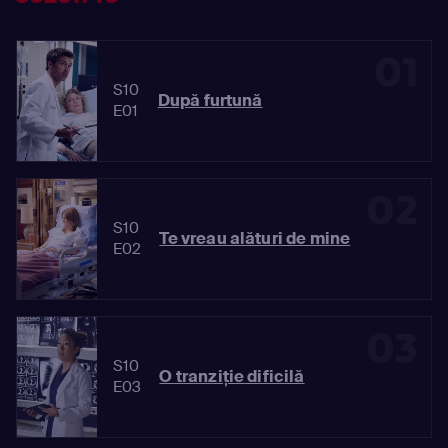
01
S10
După furtună
E01
02
S10
Te vreau alături de mine
E02
03
S10
O tranziţie dificilă
E03