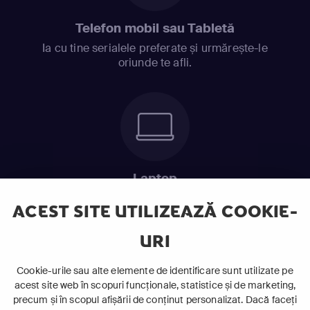
Telefon mobil sau Tabletă
Ia cu tine serialele preferate și urmărește-le
oriunde te afli.
Laptop
Intră în pat și urmărește acel episod incitant.
ACEST SITE UTILIZEAZĂ COOKIE-
URI
ABONEAZĂ-TE ACUM
Cookie-urile sau alte elemente de identificare sunt utilizate pe
acest site web în scopuri funcționale, statistice și de marketing,
Cerințe de sistem
precum și în scopul afișării de conținut personalizat. Dacă faceți