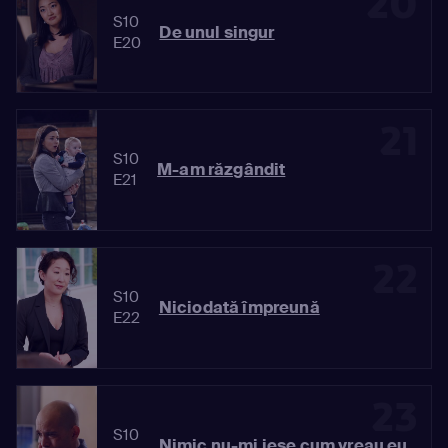
20
S10
De unul singur
E20
21
S10
M-am răzgândit
E21
22
S10
Niciodată împreună
E22
23
S10
Nimic nu-mi iese cum vreau eu