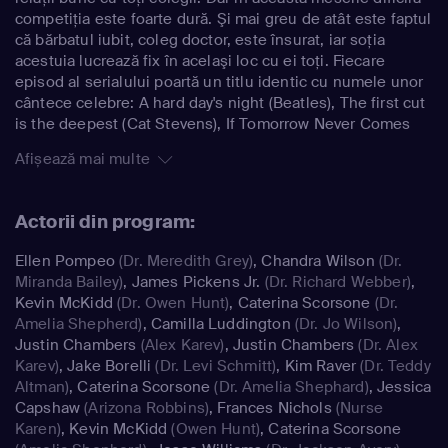
competiţia este foarte dură. Şi mai greu de atât este faptul
că bărbatul iubit, coleg doctor, este însurat, iar soţia
acestuia lucrează fix în acelaşi loc cu ei toţi. Fiecare
episod al serialului poartă un titlu identic cu numele unor
cântece celebre: A hard day's night (Beatles), The first cut
is the deepest (Cat Stevens), If Tomorrow Never Comes
(Ronan Keating), etc.
Afișează mai multe
Actorii din program:
Ellen Pompeo
(Dr. Meredith Grey)
,
Chandra Wilson
(Dr.
Miranda Bailey)
,
James Pickens Jr.
(Dr. Richard Webber)
,
Kevin McKidd
(Dr. Owen Hunt)
,
Caterina Scorsone
(Dr.
Amelia Shepherd)
,
Camilla Luddington
(Dr. Jo Wilson)
,
Justin Chambers
(Alex Karev)
,
Justin Chambers
(Dr. Alex
Karev)
,
Jake Borelli
(Dr. Levi Schmitt)
,
Kim Raver
(Dr. Teddy
Altman)
,
Caterina Scorsone
(Dr. Amelia Shephard)
,
Jessica
Capshaw
(Arizona Robbins)
,
Frances Nichols
(Nurse
Karen)
,
Kevin McKidd
(Owen Hunt)
,
Caterina Scorsone