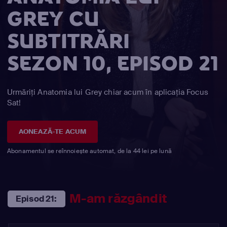
GREY CU
SUBTITRĂRI
SEZON 10, EPISOD 21
Urmăriți Anatomia lui Grey chiar acum în aplicația Focus
Sat!
AONEAZĂ-TE ACUM
Abonamentul se reînnoiește automat, de la 44 lei pe lună
M-am răzgândit
Episod 21: