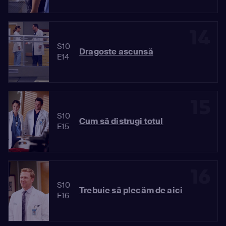
14
S10
Dragoste ascunsă
E14
15
S10
Cum să distrugi totul
E15
16
S10
Trebuie să plecăm de aici
E16