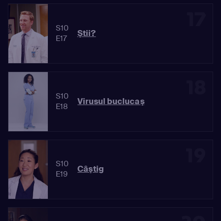
17
S10
Ştii?
E17
18
S10
Virusul buclucaş
E18
19
S10
Câştig
E19