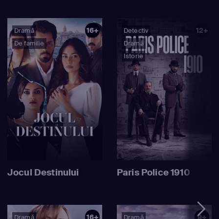
16+
12+
Dramă
Detectiv
De familie
Dramă
Istorie
Jocul Destinului
Paris Police 1910
16+
9+
Dramă
Dramă