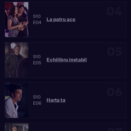
04
S10
La patru ace
E04
05
S10
Echilibru instabil
E05
06
S10
Harta ta
E06