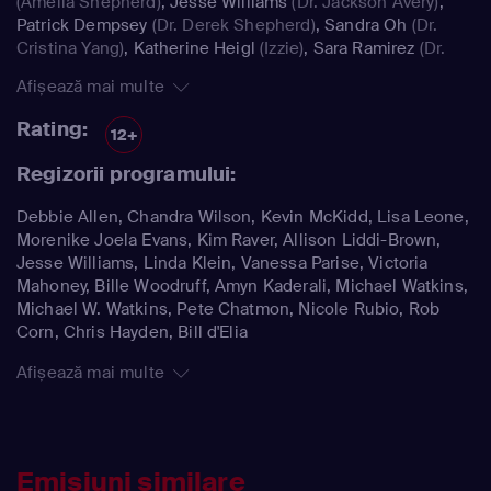
(Amelia Shepherd)
,
Jesse Williams
(Dr. Jackson Avery)
,
Patrick Dempsey
(Dr. Derek Shepherd)
,
Sandra Oh
(Dr.
Cristina Yang)
,
Katherine Heigl
(Izzie)
,
Sara Ramirez
(Dr.
Callie Torres)
Afișează mai multe
Rating:
12+
Regizorii programului:
Debbie Allen, Chandra Wilson, Kevin McKidd, Lisa Leone,
Morenike Joela Evans, Kim Raver, Allison Liddi-Brown,
Jesse Williams, Linda Klein, Vanessa Parise, Victoria
Mahoney, Bille Woodruff, Amyn Kaderali, Michael Watkins,
Michael W. Watkins, Pete Chatmon, Nicole Rubio, Rob
Corn, Chris Hayden, Bill d'Elia
Afișează mai multe
Emisiuni similare