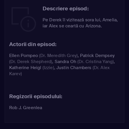
Descriere episod:
Pe Derek îl vizitează sora lui, Amelia,
iar Alex se ceartă cu Arizona.
Actorii din episod:
Ellen Pompeo
(Dr. Meredith Grey)
,
Patrick Dempsey
(Dr. Derek Shepherd)
,
Sandra Oh
(Dr. Cristina Yang)
,
Katherine Heigl
(Izzie)
,
Justin Chambers
(Dr. Alex
Karev)
Regizorii episodului:
Rob J. Greenlea