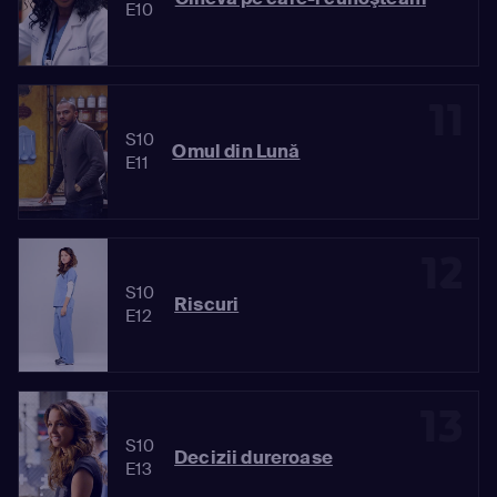
E10
11
S10
Omul din Lună
E11
12
S10
Riscuri
E12
13
S10
Decizii dureroase
E13