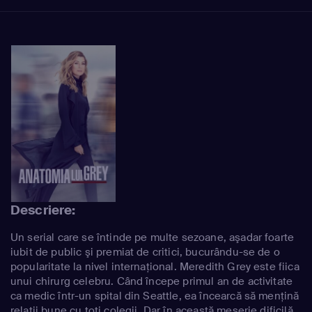
Descriere:
Un serial care se întinde pe multe sezoane, aşadar foarte
iubit de public şi premiat de critici, bucurându-se de o
popularitate la nivel internaţional. Meredith Grey este fiica
unui chirurg celebru. Când începe primul an de activitate
ca medic într-un spital din Seattle, ea încearcă să menţină
relaţii bune cu toţi colegii. Dar în această meserie dificilă