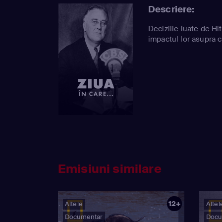
Descriere:
Deciziile luate de Hit
impactul lor asupra cu
Emisiuni similare
12+
Altele
Altel
Documentar
Docu