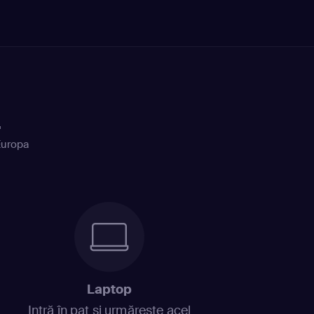
+
Europa
Laptop
Intră în pat și urmărește acel