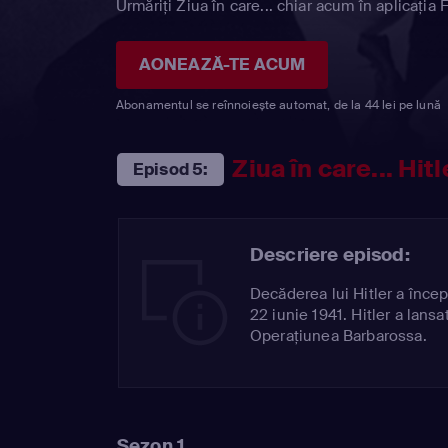
Urmăriți Ziua în care... chiar acum în aplicația 
AONEAZĂ-TE ACUM
Abonamentul se reînnoiește automat, de la 44 lei pe lună
Ziua în care... Hit
Episod 5:
Descriere episod:
Decăderea lui Hitler a încep
22 iunie 1941. Hitler a lans
Operațiunea Barbarossa.
Sezon 1