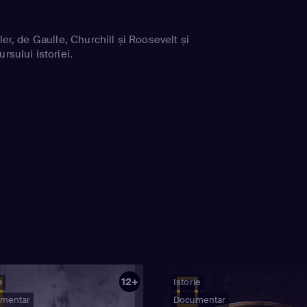
ler, de Gaulle, Churchill și Roosevelt și
rsului istoriei.
12+
e
Istorie
mentar
Documentar