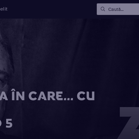
elit
Caută...
 ÎN CARE... CU
 5