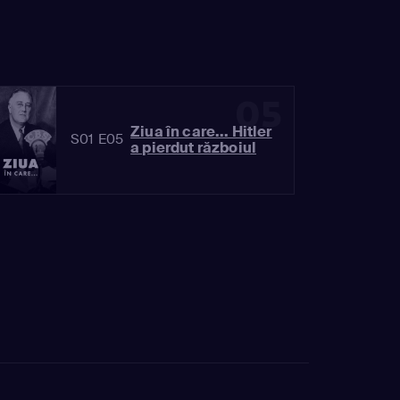
05
Ziua în care... Hitler
S01 E05
a pierdut războiul