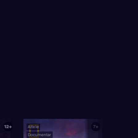
12+
7+
Altele
Documentar