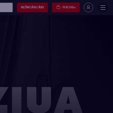
REÎNCĂRCĂRI
FOCUS+