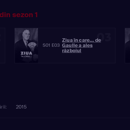
din sezon 1
2
03
Ziua în care... de
Gaulle a ales
S01 E03
războiul
rii:
2015