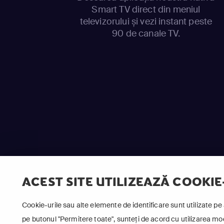
Smart TV direct din meniul
televizorului și vezi instant peste
90 de canale TV.
ACEST SITE UTILIZEAZĂ COOKIE
Cookie-urile sau alte elemente de identificare sunt utilizate pe 
pe butonul "Permitere toate", sunteți de acord cu utilizarea modu