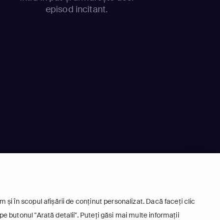
episod incitant.
 și în scopul afișării de conținut personalizat. Dacă faceți clic
pe butonul "Arată detalii". Puteți găsi mai multe informații