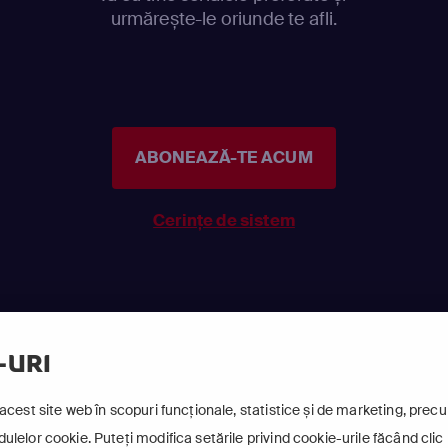
urmărește-le oriunde te afli.
ABONEAZĂ-TE ACUM
Cerințe de sistem
-URI
acest site web în scopuri funcționale, statistice și de marketing, precum
lelor cookie. Puteți modifica setările privind cookie-urile făcând clic 