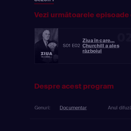
Vezi următoarele episoade 
0
Ziua în care...
Churchill a ales
S01 E02
războiul
Despre acest program
Genuri:
Documentar
Anul difuză