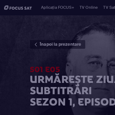
Aplicația FOCUS+
TV Online
TV Sat
Înapoi la prezentare
S01 E05
URMĂREȘTE ZIUA
SUBTITRĂRI
SEZON 1, EPISOD