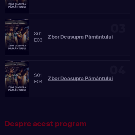
03
S01
Zbor Deasupra Pământului
E03
04
S01
Zbor Deasupra Pământului
E04
Despre acest program