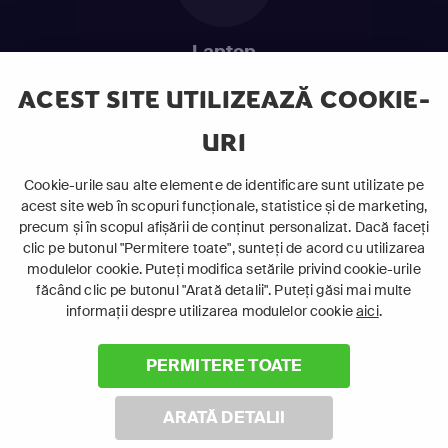
Laptop
Intră în pat și urmărește acel episod incitant.
ACEST SITE UTILIZEAZĂ COOKIE-
URI
ABONEAZĂ-TE ACUM
Cookie-urile sau alte elemente de identificare sunt utilizate pe
acest site web în scopuri funcționale, statistice și de marketing,
Cerințe de sistem
precum și în scopul afișării de conținut personalizat. Dacă faceți
clic pe butonul "Permitere toate", sunteți de acord cu utilizarea
modulelor cookie. Puteți modifica setările privind cookie-urile
făcând clic pe butonul "Arată detalii". Puteți găsi mai multe
informații despre utilizarea modulelor cookie
aici
.
PERMITERE TOATE
©
2026 Canal+ Luxembourg S. à r.l. - Toate drepturile rezervate
Focus Sat este o marcă înregistrată aparținând Canal+
ARATĂ DETALII
Luxembourg S. à r.l.
Rue Albert Borschette 4, L-1246 Luxemburg | R.C.S. Luxemburg: