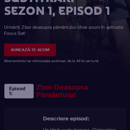
SEZON 1, EPISOD 1
Urmăriți Zbor deasupra pământului chiar acum în aplicația
Focus Sat!
AONEAZĂ-TE ACUM
Abonamentul se reînnoiește automat, de la 44 lei pe lună
Zbor Deasupra
Episod
Pământului
1:
Descriere episod:
Un tânăr cuplu francez, Clémentine