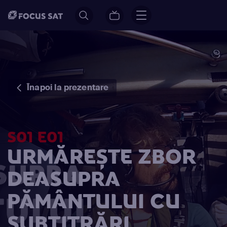
Înapoi la prezentare
S01 E01
URMĂREȘTE ZBOR
DEASUPRA
PĂMÂNTULUI CU
SUBTITRĂRI