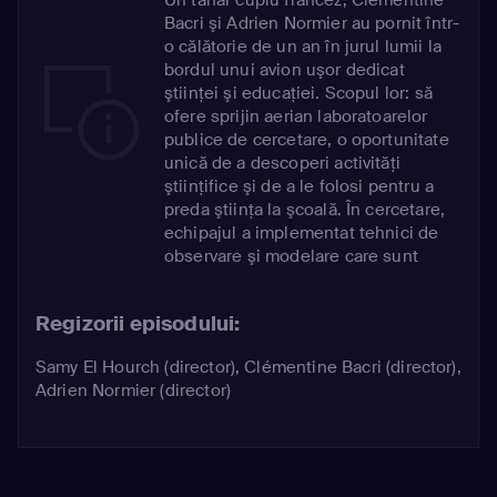
Bacri şi Adrien Normier au pornit într-
o călătorie de un an în jurul lumii la
bordul unui avion uşor dedicat
ştiinţei şi educaţiei. Scopul lor: să
ofere sprijin aerian laboratoarelor
publice de cercetare, o oportunitate
unică de a descoperi activităţi
ştiinţifice şi de a le folosi pentru a
preda ştiinţa la şcoală. În cercetare,
echipajul a implementat tehnici de
observare şi modelare care sunt
elemente cheie pentru cercetare.
Regizorii episodului:
Samy El Hourch (director), Clémentine Bacri (director),
Adrien Normier (director)