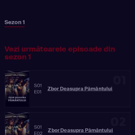
Sezon 1
Vezi următoarele episoade din
sezon 1
01
S01
Zbor Deasupra Pământului
E01
02
S01
Zbor Deasupra Pământului
E02