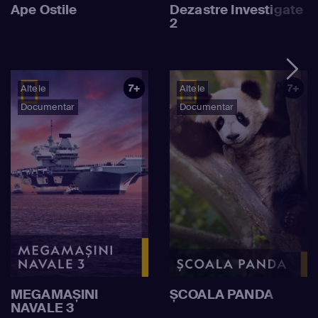
Ape Ostile
Dezastre Investigate
2
7+
7+
Altele
Altele
Documentar
Documentar
MEGAMAȘINI
ȘCOALA PANDA
NAVALE 3