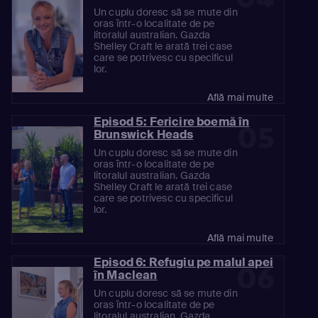
Un cuplu doresc să se mute din
oras într-o localitate de pe
litoralul australian. Gazda
Shelley Craft le arată trei case
care se potrivesc cu specificul
lor.
Află mai multe
Episod 5: Fericire boemă în
05
Brunswick Heads
Un cuplu doresc să se mute din
oras într-o localitate de pe
litoralul australian. Gazda
Shelley Craft le arată trei case
care se potrivesc cu specificul
lor.
Află mai multe
Episod 6: Refugiu pe malul apei
06
în Maclean
Un cuplu doresc să se mute din
oras într-o localitate de pe
litoralul australian. Gazda