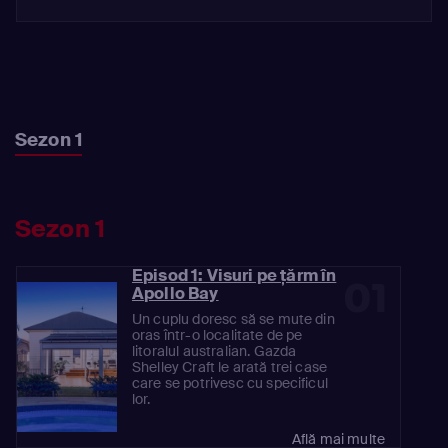
Sezon 1
Sezon 1
Episod 1: Visuri pe ţărm în
01
Apollo Bay
Un cuplu doresc să se mute din
oras într-o localitate de pe
litoralul australian. Gazda
Shelley Craft le arată trei case
care se potrivesc cu specificul
lor.
Află mai multe