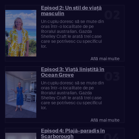
Episod 2: Un stil de viaţă
02
masculin
Un cuplu doresc să se mute din
oras într-o localitate de pe
litoralul australian. Gazda
Shelley Craft le arată trei case
care se potrivesc cu specificul
lor.
Află mai multe
Episod 3: Viaţă liniştită în
03
Ocean Grove
Un cuplu doresc să se mute din
oras într-o localitate de pe
litoralul australian. Gazda
Shelley Craft le arată trei case
care se potrivesc cu specificul
lor.
Află mai multe
Episod 4: Plajă-paradis în
04
Scarborough