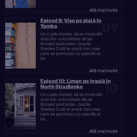
Află mai multe
Episod 9: Vise pe plajă în
09
Yamba
Un cuplu doresc să se mute din
oras într-o localitate de pe
litoralul australian. Gazda
Shelley Craft le arată trei case
care se potrivesc cu specificul
lor.
Află mai multe
Episod 10: Liman pe insulă în
10
North Stradbroke
Un cuplu doresc să se mute din
oras într-o localitate de pe
litoralul australian. Gazda
Shelley Craft le arată trei case
care se potrivesc cu specificul
lor.
Află mai multe