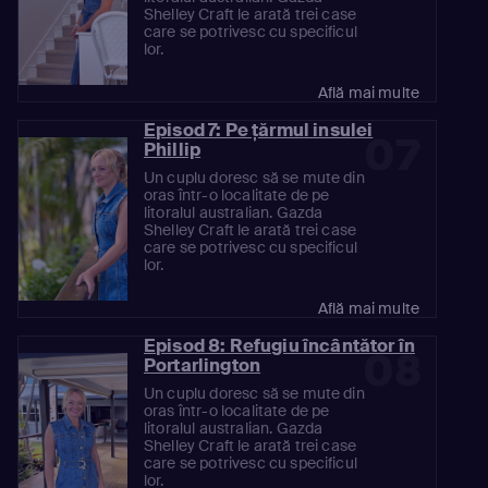
Shelley Craft le arată trei case
care se potrivesc cu specificul
lor.
Află mai multe
Episod 7: Pe ţărmul insulei
07
Phillip
Un cuplu doresc să se mute din
oras într-o localitate de pe
litoralul australian. Gazda
Shelley Craft le arată trei case
care se potrivesc cu specificul
lor.
Află mai multe
Episod 8: Refugiu încântător în
08
Portarlington
Un cuplu doresc să se mute din
oras într-o localitate de pe
litoralul australian. Gazda
Shelley Craft le arată trei case
care se potrivesc cu specificul
lor.