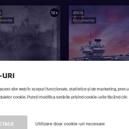
12+
e
Altele
mentar
Documentar
-URI
acest site web în scopuri funcționale, statistice și de marketing, precum
lelor cookie. Puteți modifica setările privind cookie-urile făcând clic 
stre Investigate 2
MEGAMAȘINI NAVALE 
ETALII
Utilizare doar cookie-uri necesare