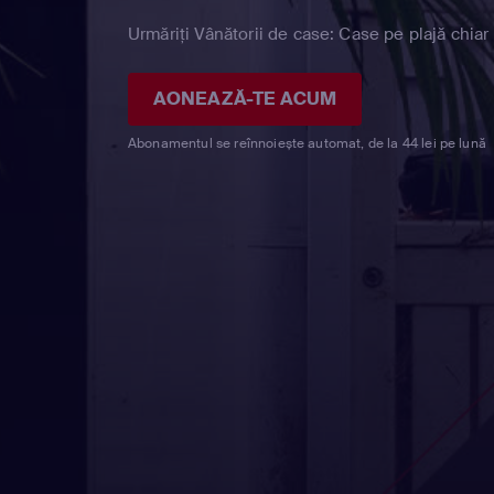
Urmăriți Vânătorii de case: Case pe plajă chiar
AONEAZĂ-TE ACUM
Abonamentul se reînnoiește automat, de la 44 lei pe lună