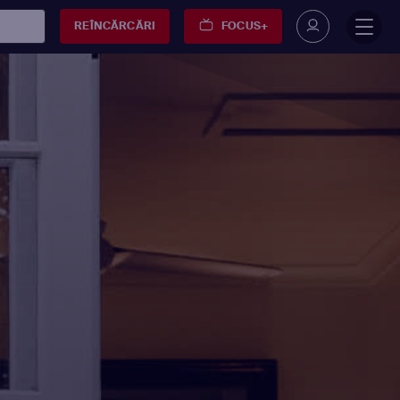
REÎNCĂRCĂRI
FOCUS+