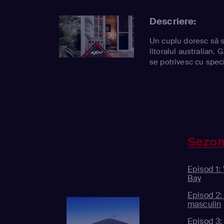
Descriere:
Un cuplu doresc să s
litoralul australian. 
se potrivesc cu specif
Sezon
Episod 1: 
Bay
Episod 2: 
masculin
Episod 3: 