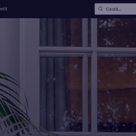
elit
Caută...