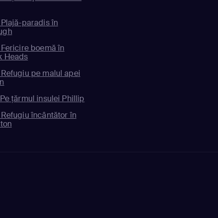
 Plajă-paradis în
ugh
 Fericire boemă în
k Heads
 Refugiu pe malul apei
an
Pe ţărmul insulei Phillip
 Refugiu încântător în
gton