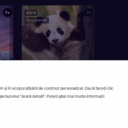
7+
7+
Altele
Documentar
 și în scopul afișării de conținut personalizat. Dacă faceți clic
pe butonul "Arată detalii". Puteți găsi mai multe informații
3
ȘCOALA PANDA