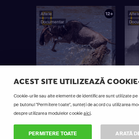
12+
Altele
Altel
Documentar
Docu
ACEST SITE UTILIZEAZĂ COOKIE
Cookie-urile sau alte elemente de identificare sunt utilizate pe 
pe butonul "Permitere toate", sunteți de acord cu utilizarea modu
despre utilizarea modulelor cookie
aici
.
Ape Ostile
Deza
PERMITERE TOATE
ARATĂ D