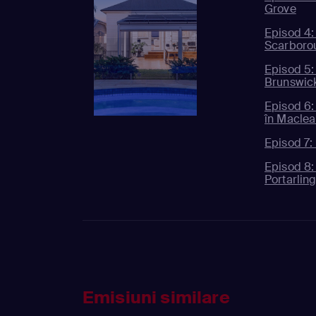
Grove
Episod 4:
Scarboro
Episod 5:
Brunswic
Episod 6:
în Macle
Episod 7: 
Episod 8:
Portarlin
Emisiuni similare