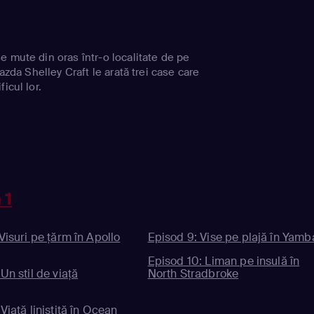
e mute din oras într-o localitate de pe
Gazda Shelley Craft le arată trei case care
icul lor.
 1
Visuri pe ţărm în Apollo
Episod 9: Vise pe plajă în Yamb
Episod 10: Liman pe insulă în
Un stil de viaţă
North Stradbroke
Viaţă liniştită în Ocean