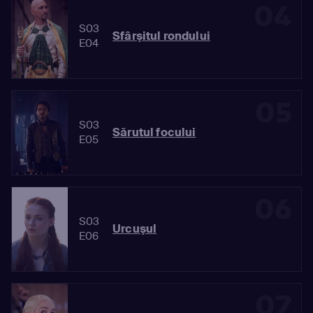
04
S03
Sfârşitul rondului
E04
05
S03
Sărutul focului
E05
06
S03
Urcuşul
E06
07