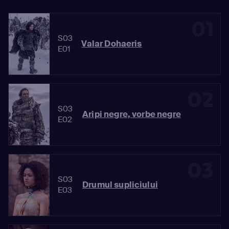
01
S03
Valar Dohaeris
E01
02
S03
Aripi negre, vorbe negre
E02
03
S03
Drumul supliciului
E03