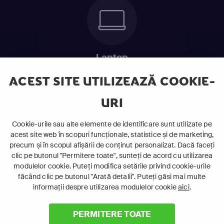
Laptop
Intră în pat și urmărește acel episod incitant.
ACEST SITE UTILIZEAZĂ COOKIE-
URI
ABONEAZĂ-TE ACUM
Cookie-urile sau alte elemente de identificare sunt utilizate pe
acest site web în scopuri funcționale, statistice și de marketing,
Cerințe de sistem
precum și în scopul afișării de conținut personalizat. Dacă faceți
clic pe butonul "Permitere toate", sunteți de acord cu utilizarea
modulelor cookie. Puteți modifica setările privind cookie-urile
făcând clic pe butonul "Arată detalii". Puteți găsi mai multe
informații despre utilizarea modulelor cookie
aici
.
PERMITERE TOATE
©
2026 Canal+ Luxembourg S. à r.l. - Toate drepturile rezervate