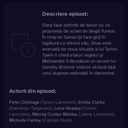
Descriere episod:
Dany face schimb de daruri cu un
proprietar de sclavi de lângă Yunkai.
În timp ce Sansa îşi face griji în
legătură cu viitorul său, Shae este
enervată de noua situaţie a lui Tyrion.
Tywin îi oferă sfaturi regelui şi
Melisandre îi dezvăluie un secret lui
Gendry. Brienne trebuie să facă faţă
unui duşman redutabil în Harrenhal.
Actorii din episod:
Peter Dinklage
(Tyrion Lannister)
,
Emilia Clarke
(Daenerys Targaryen)
,
Lena Headey
(Cersei
Lennister)
,
Nikolaj Coster-Waldau
(Jaime Lannister)
,
Michelle Fairley
(Catelyn Stark)