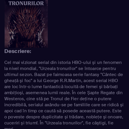
Descriere:
Cel mai vizionat serial din istoria HBO-ului şi un fenomen
la nivel mondial, "Urzeala tronurilor" se întoarce pentru
ultimul sezon. Bazat pe faimoasa serie fantasy "Cântec de
gheaţă şi foc" a lui George R.R.Martin, acest serial HBO
are loc într-o lume fantastică locuită de femei şi bărbaţi
ambiţioşi, asemenea lumii reale. În cele Şapte Regate din
Westeros, cine stă pe Tronul de Fier deţine o putere
incredibilă, serialul axându-se pe familiile care se ridică şi
apoi cad în timp ce caută să posede această putere. Este
o poveste despre duplicitate şi trădare, nobleţe şi onoare,
cuceriri şi triumf. În "Urzeala tronurilor", fie câştigi, fie
mori.