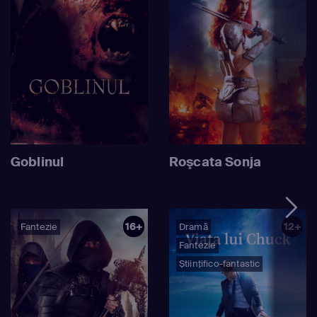
Goblinul
Roşcata Sonja
16+
12+
Fantezie
Dramă
Fantezie
Științifico-fantastic