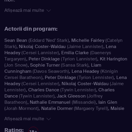
Afișează mai multe
Actorii din program:
Sean Bean
(Eddard 'Ned' Stark)
,
Michelle Fairley
(Catelyn
Stark)
,
Nikolaj Coster-Waldau
(Jaime Lannister)
,
Lena
Headey
(Cersei Lannister)
,
Emilia Clarke
(Daenerys
Targaryen)
,
Peter Dinklage
(Tyrion Lannister)
,
Kit Harington
(Jon Snow)
,
Sophie Turner
(Sansa Stark)
,
Liam
Cunningham
(Davos Seaworth)
,
Lena Headey
(Königin
Cersei Baratheon)
,
Peter Dinklage
(Tyrion Lennister)
,
Lena
Headey
(Cersei Lennister)
,
Nikolaj Coster-Waldau
(Jaime
Lennister)
,
Charles Dance
(Tywin Lennister)
,
Charles
Dance
(Tywin Lannister)
,
Jack Gleeson
(Joffrey
Baratheon)
,
Nathalie Emmanuel
(Missandei)
,
Iain Glen
(Jorah Mormont)
,
Natalie Dormer
(Margaery Tyrell)
,
Maisie
Williams
(Arya Stark)
Afișează mai multe
Rating:
18+