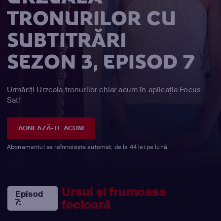
TRONURILOR CU
SUBTITRĂRI
SEZON 3, EPISOD 7
Urmăriți Urzeala tronurilor chiar acum în aplicația Focus
Sat!
AONEAZĂ-TE ACUM
Abonamentul se reînnoiește automat, de la 44 lei pe lună
Ursul şi frumoasa
Episod
fecioară
7: