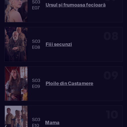
S03
Ursul şi frumoasa fecioară
E07
08
S03
Fiii secunzi
E08
09
S03
Ploile din Castamere
E09
10
S03
Mama
E10