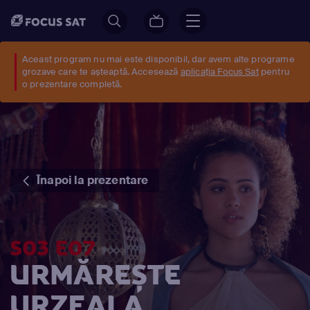
Aceast program nu mai este disponibil, dar avem alte programe
grozave care te așteaptă. Accesează
aplicația Focus Sat
pentru
o prezentare completă.
Înapoi la prezentare
S03 E07
URMĂREȘTE
URZEALA