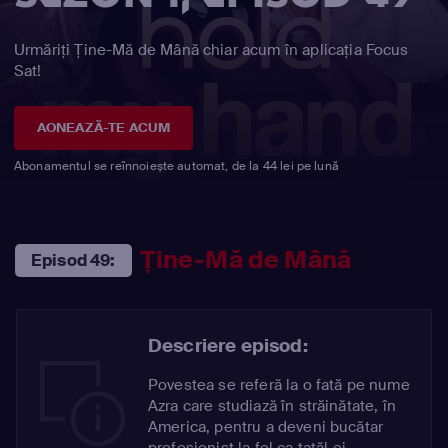
Urmăriți Ține-Mă de Mână chiar acum în aplicația Focus
Sat!
AONEAZĂ-TE ACUM
Abonamentul se reînnoiește automat, de la 44 lei pe lună
Ține-Mă de Mână
Episod 49:
Descriere episod:
Povestea se referă la o fată pe nume
Azra care studiază în străinătate, în
America, pentru a deveni bucătar
profesionist la fel ca tatăl ei.