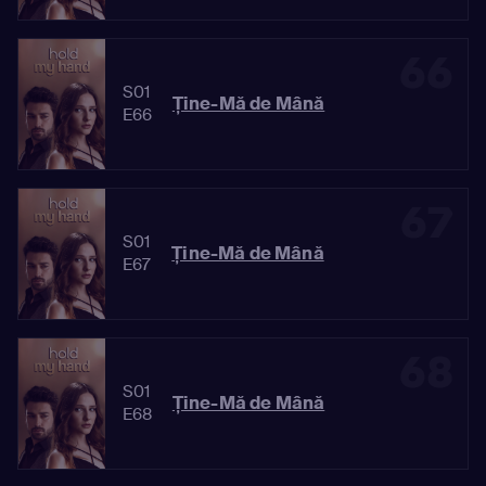
66
S01
Ține-Mă de Mână
E66
67
S01
Ține-Mă de Mână
E67
68
S01
Ține-Mă de Mână
E68