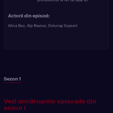
Actorii din episod:
Alina Boz
,
Alp Navruz
,
Dolunay Soysert
Sezon 1
Vezi următoarele episoade din
sezon 1