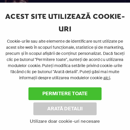
ACEST SITE UTILIZEAZĂ COOKIE-
92
S01
URI
Ține-Mă de Mână
E92
Cookie-urile sau alte elemente de identificare sunt utilizate pe
acest site web în scopuri funcționale, statistice și de marketing,
precum și în scopul afișării de conținut personalizat. Dacă faceți
93
clic pe butonul "Permitere toate", sunteți de acord cu utilizarea
S01
modulelor cookie. Puteți modifica setările privind cookie-urile
Ține-Mă de Mână
E93
făcând clic pe butonul "Arată detalii". Puteți găsi mai multe
informații despre utilizarea modulelor cookie
aici
.
PERMITERE TOATE
94
S01
ARATĂ DETALII
Ține-Mă de Mână
E94
Utilizare doar cookie-uri necesare