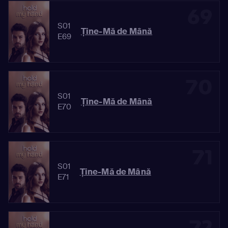
69
S01
Ține-Mă de Mână
E69
70
S01
Ține-Mă de Mână
E70
71
S01
Ține-Mă de Mână
E71
72