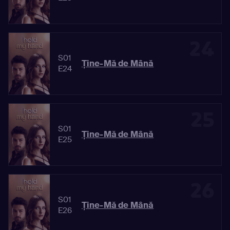
24
S01
Ține-Mă de Mână
E24
25
S01
Ține-Mă de Mână
E25
26
S01
Ține-Mă de Mână
E26