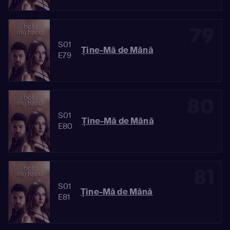
79
S01
Ține-Mă de Mână
E79
80
S01
Ține-Mă de Mână
E80
81
S01
Ține-Mă de Mână
E81