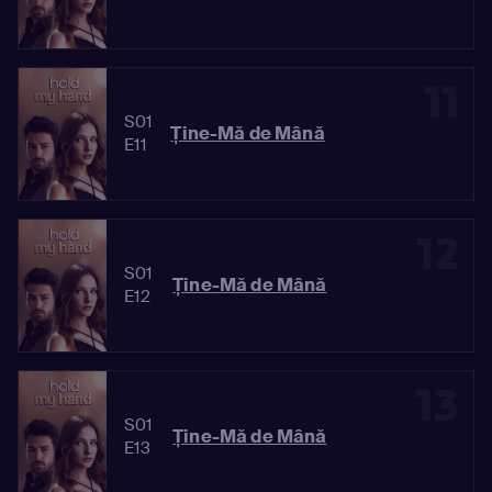
11
S01
Ține-Mă de Mână
E11
12
S01
Ține-Mă de Mână
E12
13
S01
Ține-Mă de Mână
E13