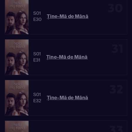
30
S01
Ține-Mă de Mână
E30
31
S01
Ține-Mă de Mână
E31
32
S01
Ține-Mă de Mână
E32
33