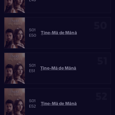
50
S01
Ține-Mă de Mână
E50
51
S01
Ține-Mă de Mână
E51
52
S01
Ține-Mă de Mână
E52