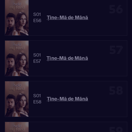
56
S01
Ține-Mă de Mână
E56
57
S01
Ține-Mă de Mână
E57
58
S01
Ține-Mă de Mână
E58
59