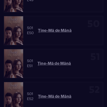
50
S01
Ține-Mă de Mână
E50
51
S01
Ține-Mă de Mână
E51
52
S01
Ține-Mă de Mână
E52