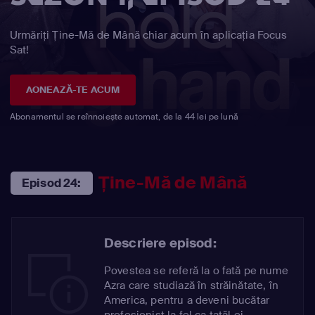
Urmăriți Ține-Mă de Mână chiar acum în aplicația Focus
Sat!
AONEAZĂ-TE ACUM
Abonamentul se reînnoiește automat, de la 44 lei pe lună
Ține-Mă de Mână
Episod 24:
Descriere episod:
Povestea se referă la o fată pe nume
Azra care studiază în străinătate, în
America, pentru a deveni bucătar
profesionist la fel ca tatăl ei.