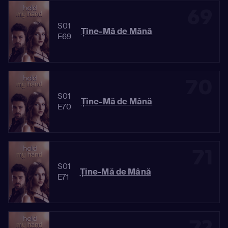
69
S01
Ține-Mă de Mână
E69
70
S01
Ține-Mă de Mână
E70
71
S01
Ține-Mă de Mână
E71
72