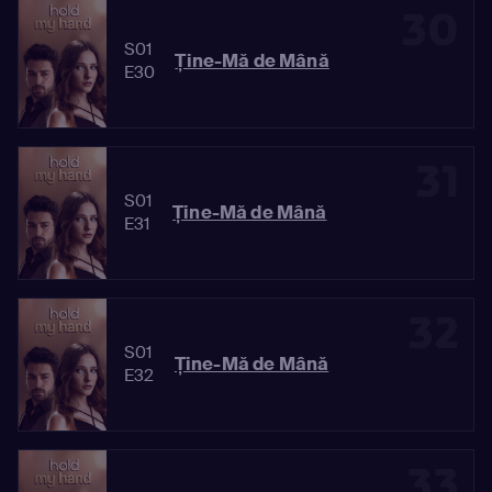
30
S01
Ține-Mă de Mână
E30
31
S01
Ține-Mă de Mână
E31
32
S01
Ține-Mă de Mână
E32
33