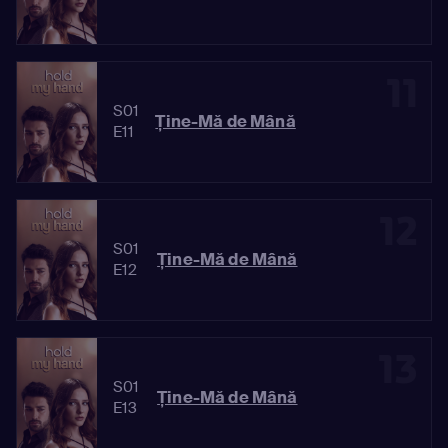
11
S01
Ține-Mă de Mână
E11
12
S01
Ține-Mă de Mână
E12
13
S01
Ține-Mă de Mână
E13