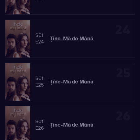
24
S01
Ține-Mă de Mână
E24
25
S01
Ține-Mă de Mână
E25
26
S01
Ține-Mă de Mână
E26