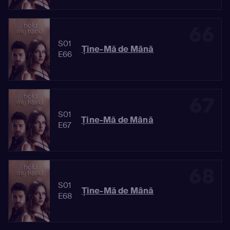
66
S01
Ține-Mă de Mână
E66
67
S01
Ține-Mă de Mână
E67
68
S01
Ține-Mă de Mână
E68