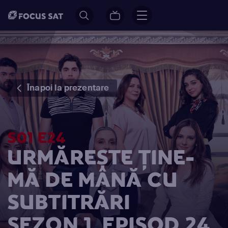
Înapoi la prezentare
S01 E24
URMĂREȘTE ȚINE-
MĂ DE MÂNĂ CU
SUBTITRĂRI
SEZON 1, EPISOD 24