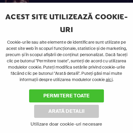
ACEST SITE UTILIZEAZĂ COOKIE-
92
S01
URI
Ține-Mă de Mână
E92
Cookie-urile sau alte elemente de identificare sunt utilizate pe
acest site web în scopuri funcționale, statistice și de marketing,
precum și în scopul afișării de conținut personalizat. Dacă faceți
93
clic pe butonul "Permitere toate", sunteți de acord cu utilizarea
S01
modulelor cookie. Puteți modifica setările privind cookie-urile
Ține-Mă de Mână
E93
făcând clic pe butonul "Arată detalii". Puteți găsi mai multe
informații despre utilizarea modulelor cookie
aici
.
PERMITERE TOATE
94
S01
ARATĂ DETALII
Ține-Mă de Mână
E94
Utilizare doar cookie-uri necesare