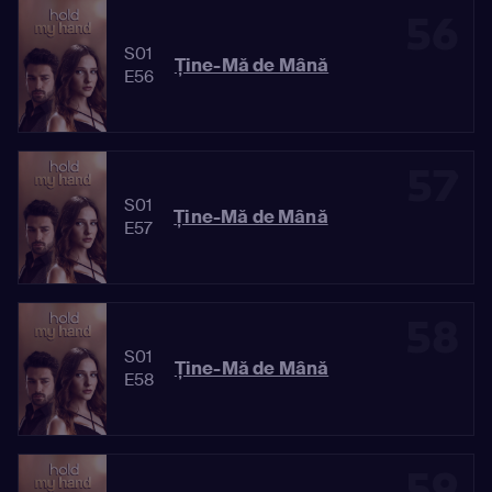
56
S01
Ține-Mă de Mână
E56
57
S01
Ține-Mă de Mână
E57
58
S01
Ține-Mă de Mână
E58
59