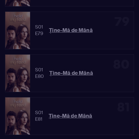
79
S01
Ține-Mă de Mână
E79
80
S01
Ține-Mă de Mână
E80
81
S01
Ține-Mă de Mână
E81