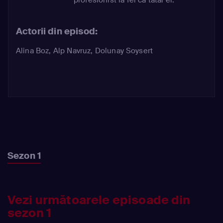
Actorii din episod:
Alina Boz
,
Alp Navruz
,
Dolunay Soysert
Sezon 1
Vezi următoarele episoade din
sezon 1