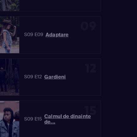
09
Adaptare
S09 E09
12
Gardieni
S09 E12
15
Calmul de dinainte
S09 E15
de...