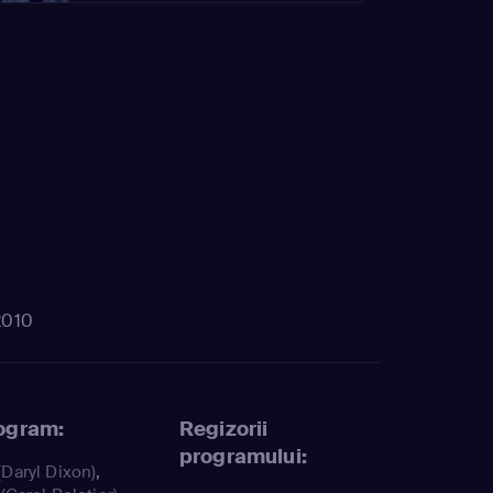
2010
rogram:
Regizorii
programului:
(Daryl Dixon)
,