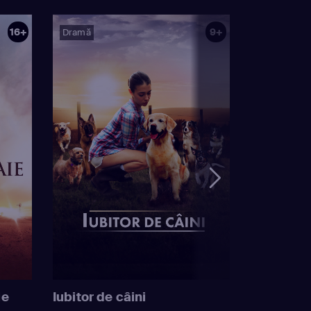
16+
9+
Dramă
ie
Iubitor de câini