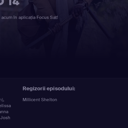
D 14
 acum în aplicația Focus Sat!
Regizorii episodului:
n)
,
Millicent Shelton
lissa
anna
,
Josh