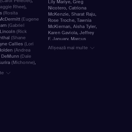
(Carol Peletier)
,
Lily Mariye, Greg
aggie Rhee)
,
Nicotero, Catriona
s
(Rosita
McKenzie, Sharat Raju,
McDermitt
(Eugene
Rose Troche, Tawnia
liam
(Gabriel
McKiernan, Aisha Tyler,
Lincoln
(Rick
Karen Gaviola, Jeffrey
nthal
(Shane
F. January, Marcus
yne Callies
(Lori
Stokes, Loren S.
Afișează mai multe
Holden
(Andrea
Yaconelli, Michael E.
y DeMunn
(Dale
Satrazemis, David
urira
(Michonne)
,
Boyd, Ernest R.
n
(Tara Chambler)
,
Dickerson, Michael
te
aggie Greene)
,
Cudlitz, Jon Amiel,
Carl Grimes)
,
Julius Ramsay, Tricia
enn Rhee)
,
David
Brock, Guy Ferland,
 'The Governor'
Meera Menon
ohan
(Maggie)
,
n
(Alpha)
,
Cassady