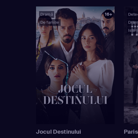
16+
Dramă
Detec
De familie
Dra
Istor
Jocul Destinului
Paris