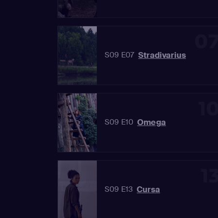
0
Stradivarius
S09 E07
1
Omega
S09 E10
1
Cursa
S09 E13