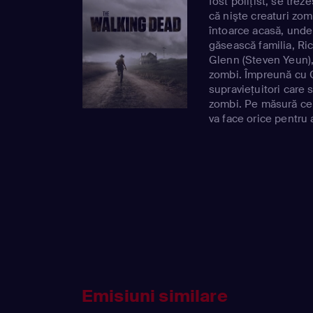
fost poliţist, se tre
că nişte creaturi zom
întoarce acasă, unde 
găsească familia, Ric
Glenn (Steven Yeun),
zombi. Împreună cu 
supravieţuitori care
zombi. Pe măsură ce 
va face orice pentru 
Emisiuni similare