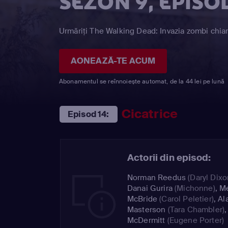
SEZON 9, EPISO
Urmăriți The Walking Dead: Invazia zombi chiar
AONEAZĂ-TE ACUM
Abonamentul se reînnoiește automat, de la 44 lei pe lună
Cicatrice
Episod 14:
Actorii din episod:
Norman Reedus
(Daryl Dixo
Danai Gurira
(Michonne)
,
Me
McBride
(Carol Peletier)
,
Al
Masterson
(Tara Chambler)
McDermitt
(Eugene Porter)