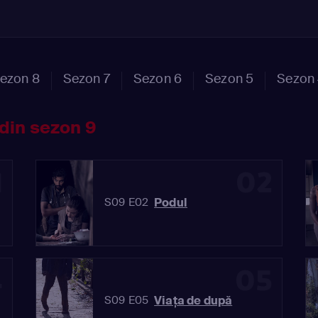
ezon 8
Sezon 7
Sezon 6
Sezon 5
Sezon
din sezon 9
1
02
Podul
S09 E02
4
05
Viaţa de după
S09 E05