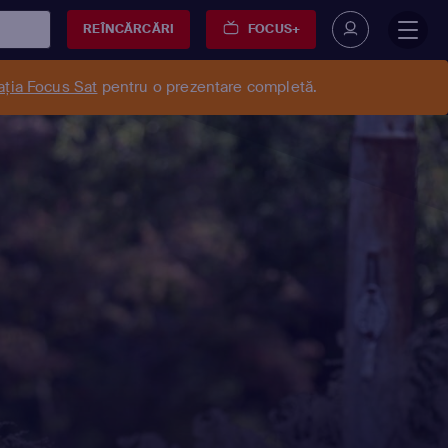
REÎNCĂRCĂRI
FOCUS+
ația Focus Sat
pentru o prezentare completă.