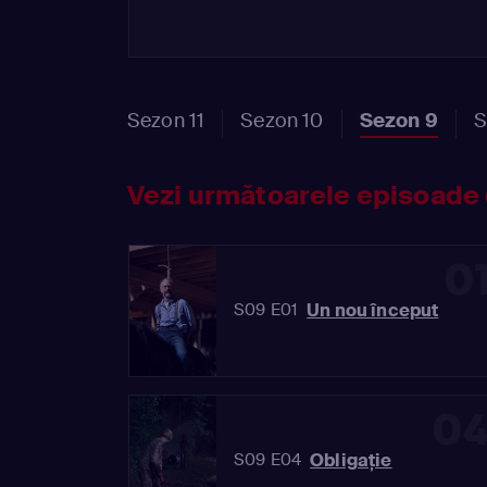
Sezon 11
Sezon 10
Sezon 9
S
Vezi următoarele episoade 
0
Un nou început
S09 E01
0
Obligaţie
S09 E04