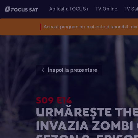
Aplicația FOCUS+
TV Online
TV Sat
Aceast program nu mai este disponibil, da
Înapoi la prezentare
S09 E14
URMĂREȘTE THE
INVAZIA ZOMBI