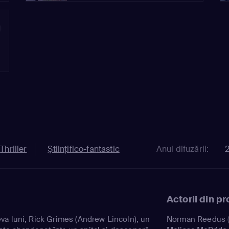
6
Thriller
Ştiinţifico-fantastic
Anul difuzării:
Actorii din p
a luni, Rick Grimes (Andrew Lincoln), un
Norman Reedus