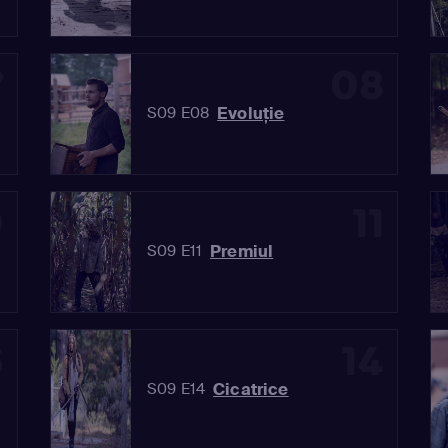
7
08
Evoluţie
S09 E08
0
11
Premiul
S09 E11
3
14
Cicatrice
S09 E14