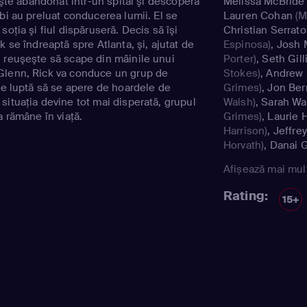
zeşte abandonat într-un spital şi descoperă
Melissa McBride
bi au preluat conducerea lumii. El se
Lauren Cohan
(M
soţia şi fiul dispăruseră. Decis să îşi
Christian Serrato
k se îndreaptă spre Atlanta, şi, ajutat de
Espinosa)
,
Josh 
 reuşeşte să scape din mâinile unui
Porter)
,
Seth Gil
Glenn, Rick va conduce un grup de
Stokes)
,
Andrew 
 se luptă să se apere de hoardele de
Grimes)
,
Jon Ber
situaţia devine tot mai disperată, grupul
Walsh)
,
Sarah Wa
a rămâne în viaţă.
Grimes)
,
Laurie 
Harrison)
,
Jeffre
Horvath)
,
Danai G
Alanna Masterso
Afișează mai mul
Lauren Cohan
(M
Chandler Riggs
(
Rating:
15+
Steven Yeun
(Gl
Morrissey
(Philip
Blake)
,
Lauren C
Samantha Morto
McClincy
(Lydia)