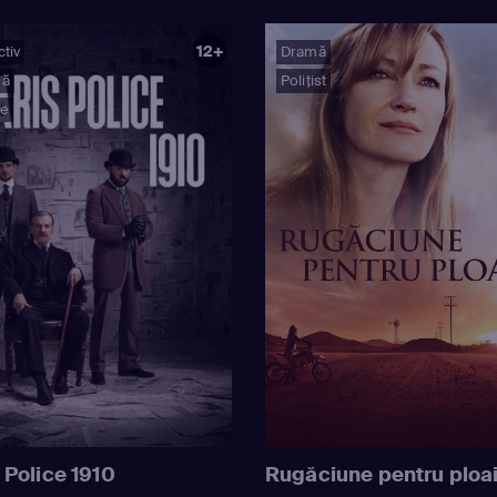
12+
tiv
Dramă
mă
Polițist
ie
 Police 1910
Rugăciune pentru ploa