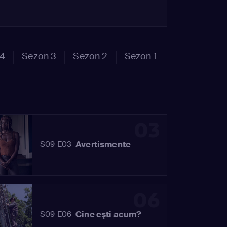
 4
Sezon 3
Sezon 2
Sezon 1
03
Avertismente
S09 E03
06
Cine eşti acum?
S09 E06