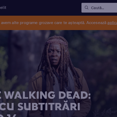
elit
Caută...
r avem alte programe grozave care te așteaptă. Accesează
aplic
 WALKING DEAD:
 CU SUBTITRĂRI