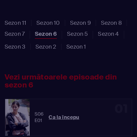
Sezon 11
Sezon 10
Sezon 9
Sezon 8
Sezon 7
Sezon 6
Sezon 5
Sezon 4
Sezon 3
Sezon 2
Sezon 1
Vezi următoarele episoade din
sezon 6
01
S06
Ca la începu
E01