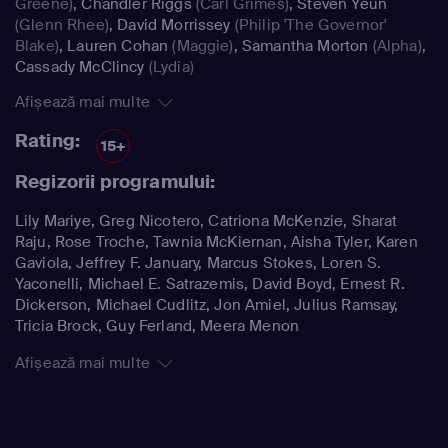
Greene)
,
Chandler Riggs
(Carl Grimes)
,
Steven Yeun
(Glenn Rhee)
,
David Morrissey
(Philip 'The Governor'
Blake)
,
Lauren Cohan
(Maggie)
,
Samantha Morton
(Alpha)
,
Cassady McClincy
(Lydia)
Afișează mai multe
Rating:
15+
Regizorii programului:
Lily Mariye, Greg Nicotero, Catriona McKenzie, Sharat
Raju, Rose Troche, Tawnia McKiernan, Aisha Tyler, Karen
Gaviola, Jeffrey F. January, Marcus Stokes, Loren S.
Yaconelli, Michael E. Satrazemis, David Boyd, Ernest R.
Dickerson, Michael Cudlitz, Jon Amiel, Julius Ramsay,
Tricia Brock, Guy Ferland, Meera Menon
Afișează mai multe