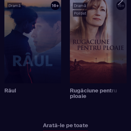
16+
16+
Dramă
Dramă
Polițist
Râul
Rugăciune pentru
ploaie
Arată-le pe toate