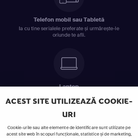
Telefon mobil sau Tabletă
Ia cu tine serialele preferate și urmărește-le
oriunde te afli.
Laptop
Intră în pat și urmărește acel episod incitant.
ACEST SITE UTILIZEAZĂ COOKIE-
URI
ABONEAZĂ-TE ACUM
Cookie-urile sau alte elemente de identificare sunt utilizate pe
acest site web în scopuri funcționale, statistice și de marketing,
Cerințe de sistem