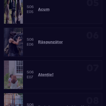
05
S06
Acum
E05
06
S06
Răspunzător
E06
07
S06
Atenţie!
E07
08
S06