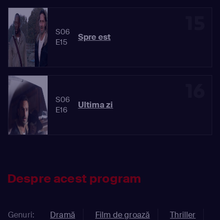
15
S06
Spre est
E15
16
S06
Ultima zi
E16
Despre acest program
Genuri:
Dramă
Film de groază
Thriller