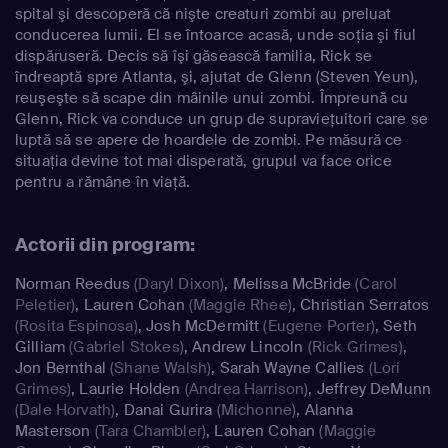
spital şi descoperă că nişte creaturi zombi au preluat
conducerea lumii. El se întoarce acasă, unde soţia şi fiul
dispăruseră. Decis să îşi găsească familia, Rick se
îndreaptă spre Atlanta, şi, ajutat de Glenn (Steven Yeun),
reuşeşte să scape din mâinile unui zombi. Împreună cu
Glenn, Rick va conduce un grup de supravieţuitori care se
luptă să se apere de hoardele de zombi. Pe măsură ce
situaţia devine tot mai disperată, grupul va face orice
pentru a rămâne în viaţă.
Actorii din program:
Norman Reedus
(Daryl Dixon)
,
Melissa McBride
(Carol
Peletier)
,
Lauren Cohan
(Maggie Rhee)
,
Christian Serratos
(Rosita Espinosa)
,
Josh McDermitt
(Eugene Porter)
,
Seth
Gilliam
(Gabriel Stokes)
,
Andrew Lincoln
(Rick Grimes)
,
Jon Bernthal
(Shane Walsh)
,
Sarah Wayne Callies
(Lori
Grimes)
,
Laurie Holden
(Andrea Harrison)
,
Jeffrey DeMunn
(Dale Horvath)
,
Danai Gurira
(Michonne)
,
Alanna
Masterson
(Tara Chambler)
,
Lauren Cohan
(Maggie