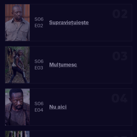
02
S06
Supravieţuieşte
E02
03
S06
Mulţumesc
E03
04
S06
Nu aici
E04