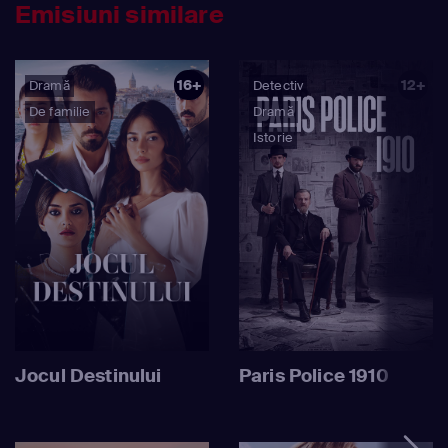
Emisiuni similare
16+
12+
Dramă
Detectiv
De familie
Dramă
Istorie
Jocul Destinului
Paris Police 1910