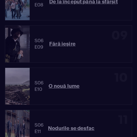
De la început până la sfârşit
E08
09
S06
Fără ieşire
E09
10
S06
O nouă lume
E10
11
S06
Nodurile se desfac
E11