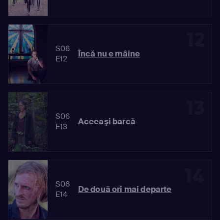
12
S06
Încă nu e mâine
E12
13
S06
Aceeaşi barcă
E13
14
S06
De două ori mai departe
E14