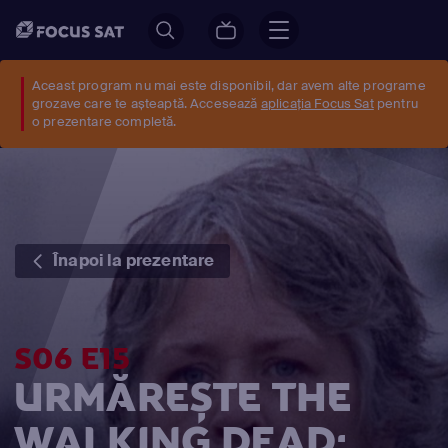
Aceast program nu mai este disponibil, dar avem alte programe
grozave care te așteaptă. Accesează
aplicația Focus Sat
pentru
o prezentare completă.
Înapoi la prezentare
S06 E15
URMĂREȘTE THE
WALKING DEAD: