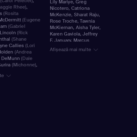
(Carol Peletier)
,
Lily Mariye, Greg
aggie Rhee)
,
Nicotero, Catriona
s
(Rosita
McKenzie, Sharat Raju,
McDermitt
(Eugene
Rose Troche, Tawnia
liam
(Gabriel
McKiernan, Aisha Tyler,
Lincoln
(Rick
Karen Gaviola, Jeffrey
nthal
(Shane
F. January, Marcus
yne Callies
(Lori
Stokes, Loren S.
Afișează mai multe
Holden
(Andrea
Yaconelli, Michael E.
y DeMunn
(Dale
Satrazemis, David
urira
(Michonne)
,
Boyd, Ernest R.
n
(Tara Chambler)
,
Dickerson, Michael
te
aggie Greene)
,
Cudlitz, Jon Amiel,
Carl Grimes)
,
Julius Ramsay, Tricia
enn Rhee)
,
David
Brock, Guy Ferland,
 'The Governor'
Meera Menon
ohan
(Maggie)
,
n
(Alpha)
,
Cassady