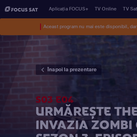
Aplicația FOCUS+
TV Online
TV Sat
Aceast program nu mai este disponibil, da
Înapoi la prezentare
S03 E04
URMĂREȘTE THE
INVAZIA ZOMBI