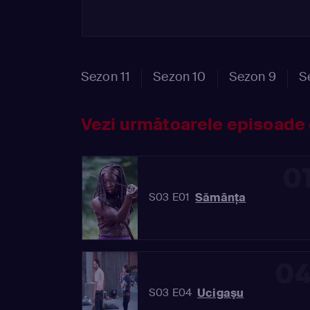
Sezon 11
Sezon 10
Sezon 9
S
Vezi următoarele episoade 
0
Sămânţa
S03 E01
0
Ucigaşu
S03 E04