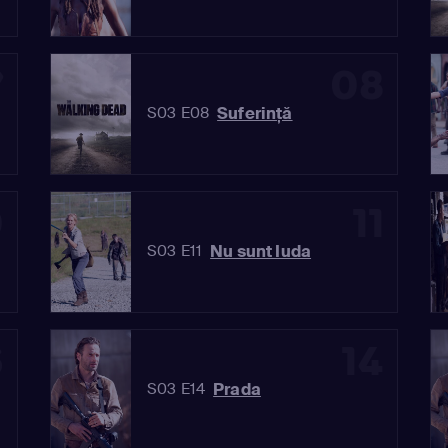
7
08
Suferinţă
S03 E08
0
11
Nu sunt Iuda
S03 E11
3
14
Prada
S03 E14