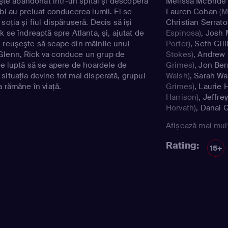
zeşte abandonat într-un spital şi descoperă
Melissa McBride
bi au preluat conducerea lumii. El se
Lauren Cohan
(M
soţia şi fiul dispăruseră. Decis să îşi
Christian Serrato
k se îndreaptă spre Atlanta, şi, ajutat de
Espinosa)
,
Josh 
 reuşeşte să scape din mâinile unui
Porter)
,
Seth Gil
Glenn, Rick va conduce un grup de
Stokes)
,
Andrew 
 se luptă să se apere de hoardele de
Grimes)
,
Jon Ber
situaţia devine tot mai disperată, grupul
Walsh)
,
Sarah Wa
a rămâne în viaţă.
Grimes)
,
Laurie 
Harrison)
,
Jeffre
Horvath)
,
Danai G
Alanna Masterso
Afișează mai mul
Lauren Cohan
(M
Chandler Riggs
(
Rating:
15+
Steven Yeun
(Gl
Morrissey
(Philip
Blake)
,
Lauren C
Samantha Morto
McClincy
(Lydia)