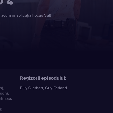
D 4
 acum în aplicația Focus Sat!
Regizorii episodului:
s)
,
Billy Gierhart, Guy Ferland
ison)
,
rimes)
,
s)