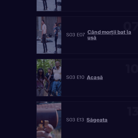
0
Când morţii bat la
S03 E07
uşă
1
Acasă
S03 E10
1
Săgeata
S03 E13