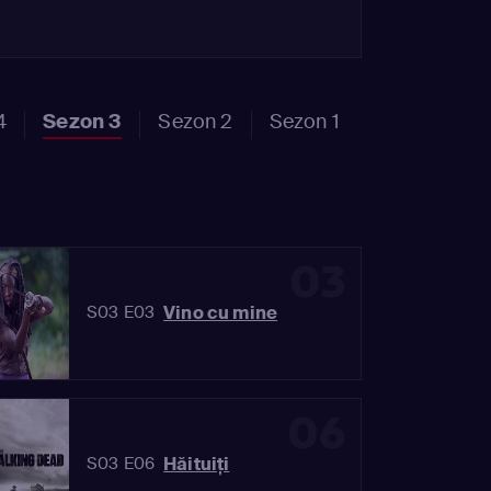
4
Sezon 3
Sezon 2
Sezon 1
03
Vino cu mine
S03 E03
06
Hăituiţi
S03 E06