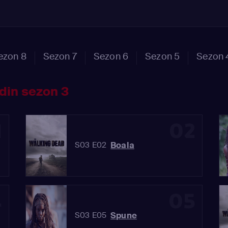
ezon 8
Sezon 7
Sezon 6
Sezon 5
Sezon 
din sezon 3
1
02
Boala
S03 E02
4
05
Spune
S03 E05