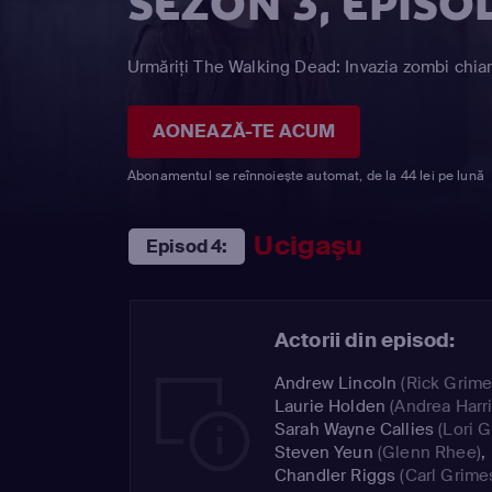
SEZON 3, EPISO
Urmăriți The Walking Dead: Invazia zombi chiar
AONEAZĂ-TE ACUM
Abonamentul se reînnoiește automat, de la 44 lei pe lună
Ucigaşu
Episod 4:
Actorii din episod:
Andrew Lincoln
(Rick Grime
Laurie Holden
(Andrea Harr
Sarah Wayne Callies
(Lori G
Steven Yeun
(Glenn Rhee)
,
Chandler Riggs
(Carl Grime