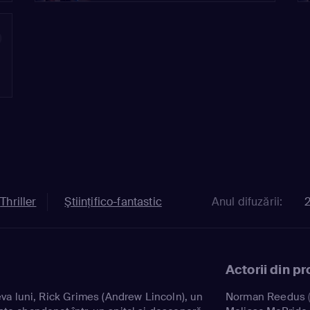
6
Thriller
Ştiinţifico-fantastic
Anul difuzării:
Actorii din p
a luni, Rick Grimes (Andrew Lincoln), un
Norman Reedus