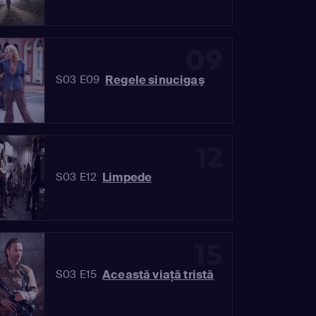
09
Regele sinucigaş
S03 E09
12
Limpede
S03 E12
15
Această viaţă tristă
S03 E15