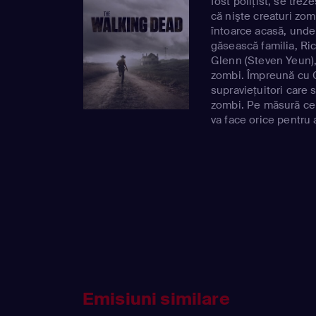
fost poliţist, se tre
că nişte creaturi zom
întoarce acasă, unde 
găsească familia, Ric
Glenn (Steven Yeun),
zombi. Împreună cu 
supravieţuitori care
zombi. Pe măsură ce 
va face orice pentru 
Emisiuni similare