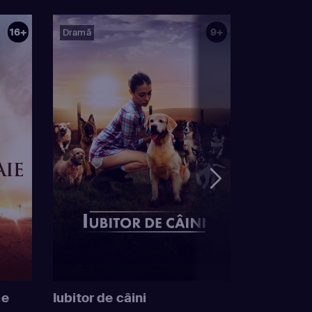
16+
9+
Dramă
ie
Iubitor de câini