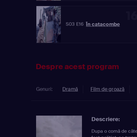
1
În catacombe
S03 E16
Despre acest program
Genuri:
Dramă
Film de groază
Descriere:
Dupa o comă de câtev