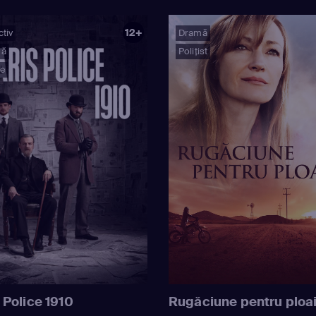
12+
tiv
Dramă
mă
Polițist
ie
 Police 1910
Rugăciune pentru ploa