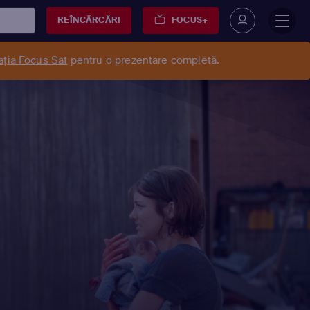
REÎNCĂRCĂRI
FOCUS+
ația Focus Sat
pentru o prezentare completă.