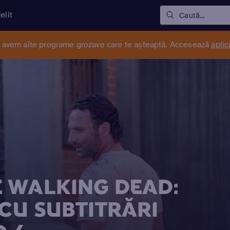
elit
Caută...
r avem alte programe grozave care te așteaptă. Accesează
aplic
 WALKING DEAD:
 CU SUBTITRĂRI