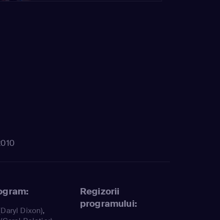
2010
rogram:
Regizorii
programului:
(Daryl Dixon)
,