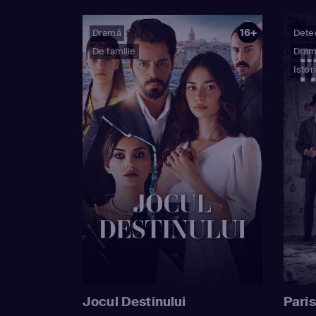
16+
Dramă
Detec
De familie
Dra
Istor
Jocul Destinului
Paris