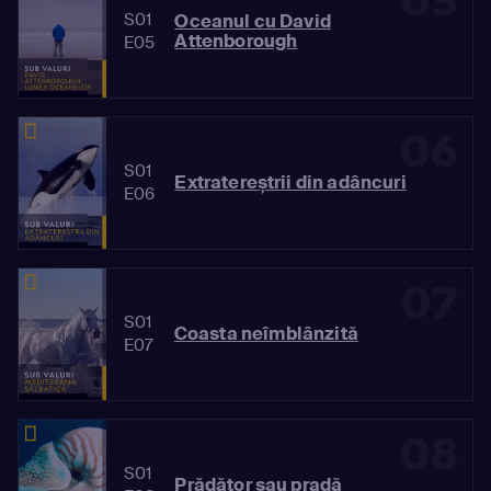
05
S01
Oceanul cu David
Attenborough
E05
06
S01
Extratereștrii din adâncuri
E06
07
S01
Coasta neîmblânzită
E07
08
S01
Prădător sau pradă