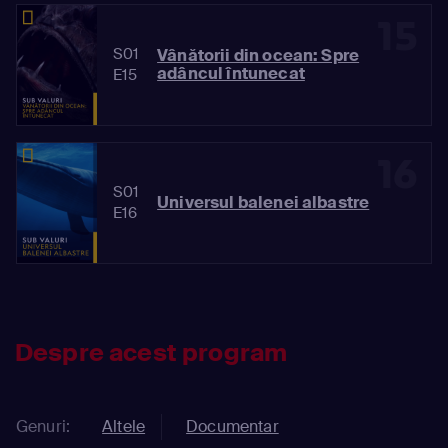
15
S01
Vânătorii din ocean: Spre
adâncul întunecat
E15
16
S01
Universul balenei albastre
E16
Despre acest program
Genuri:
Altele
Documentar