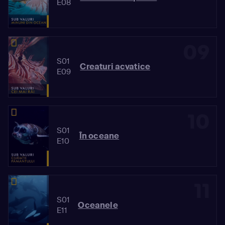
E08
09
S01
Creaturi acvatice
E09
10
S01
În oceane
E10
11
S01
Oceanele
E11