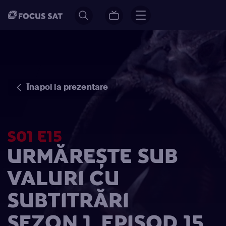
Înapoi la prezentare
S01 E15
URMĂREȘTE SUB
VALURI CU
SUBTITRĂRI
SEZON 1, EPISOD 15