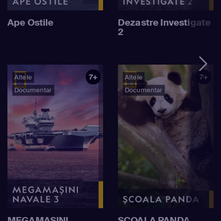
Ape Ostile
Dezastre Investigate
2
7+
7+
Altele
Altele
Documentar
Documentar
MEGAMAȘINI
ȘCOALA PANDA