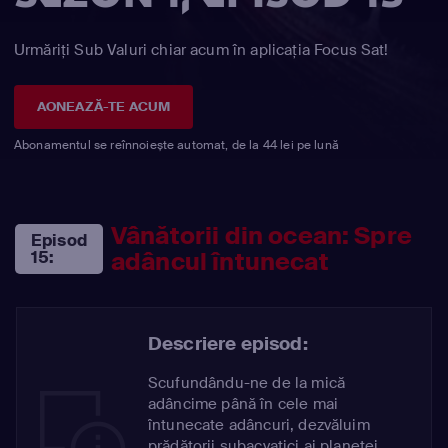
Urmăriți Sub Valuri chiar acum în aplicația Focus Sat!
AONEAZĂ-TE ACUM
Abonamentul se reînnoiește automat, de la 44 lei pe lună
Vânătorii din ocean: Spre
Episod
adâncul întunecat
15:
Descriere episod:
Scufundându-ne de la mică
adâncime până în cele mai
întunecate adâncuri, dezvăluim
prădătorii subacvatici ai planetei.