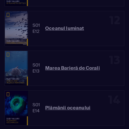
12
S01
Oceanul luminat
E12
13
S01
Marea Barieră de Corali
E13
14
S01
Plămânii oceanului
E14