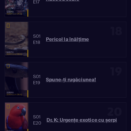
E17
18
S01
Pericol la înălțime
E18
19
S01
Spune-ți rugăciunea!
E19
20
S01
Dr. K: Urgențe exotice cu șerpi
E20