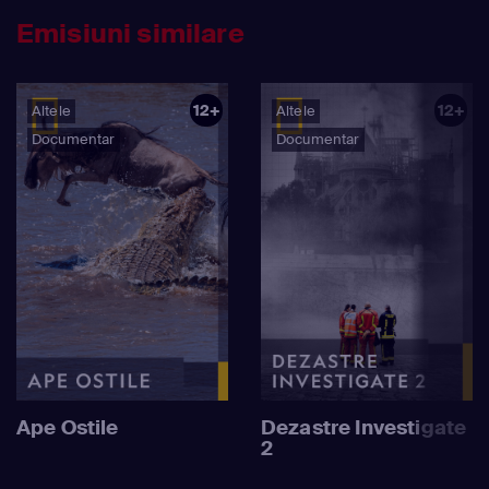
Emisiuni similare
12+
12+
Altele
Altele
Documentar
Documentar
Ape Ostile
Dezastre Investigate
2