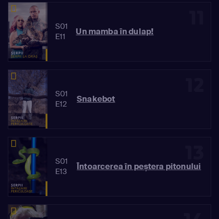
11
S01
Un mamba în dulap!
E11
12
S01
Snakebot
E12
13
S01
Întoarcerea în peștera pitonului
E13