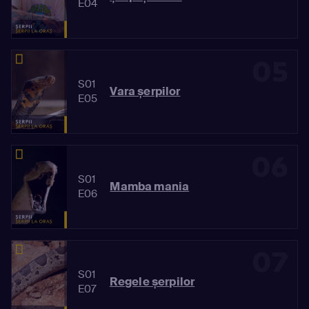
E04
05
S01
Vara șerpilor
E05
06
S01
Mamba mania
E06
07
S01
Regele șerpilor
E07