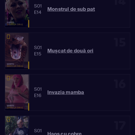
14
S01
Monstrul de sub pat
E14
15
S01
Mușcat de două ori
E15
16
S01
Invazia mamba
E16
17
S01
Haos cu cobre