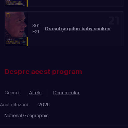
21
S01
Orașul șerpilor: baby snakes
E21
Despre acest program
Genuri:
Altele
Documentar
Anul difuzării:
2026
National Geographic