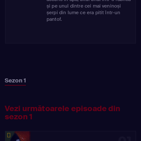
și pe unul dintre cei mai veninoși
șerpi din lume ce era pitit într-un
pantof.
Sezon 1
Vezi următoarele episoade din
sezon 1