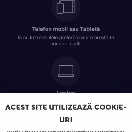
Telefon mobil sau Tabletă
Ia cu tine serialele preferate și urmărește-le
oriunde te afli.
Laptop
Intră în pat și urmărește acel episod incitant.
ACEST SITE UTILIZEAZĂ COOKIE-
URI
ABONEAZĂ-TE ACUM