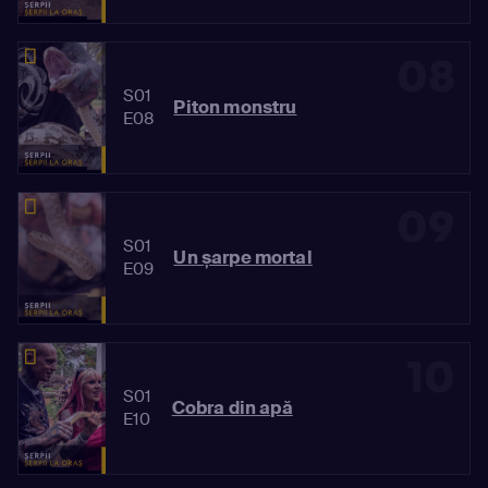
08
S01
Piton monstru
E08
09
S01
Un șarpe mortal
E09
10
S01
Cobra din apă
E10