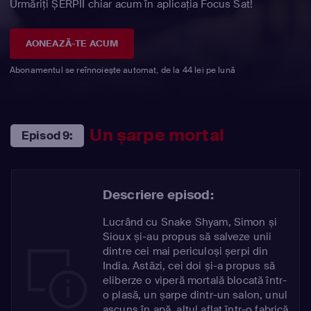
Urmăriți ȘERPII chiar acum în aplicația Focus Sat!
AONEAZĂ-TE ACUM
Abonamentul se reînnoiește automat, de la 44 lei pe lună
Un șarpe mortal
Episod 9:
Descriere episod:
Lucrând cu Snake Shyam, Simon și
Sioux și-au propus să salveze unii
dintre cei mai periculoși șerpi din
India. Astăzi, cei doi și-a propus să
eliberze o viperă mortală blocată într-
o plasă, un șarpe dintr-un salon, unul
ascuns în apă, altul aflat într-o fabrică