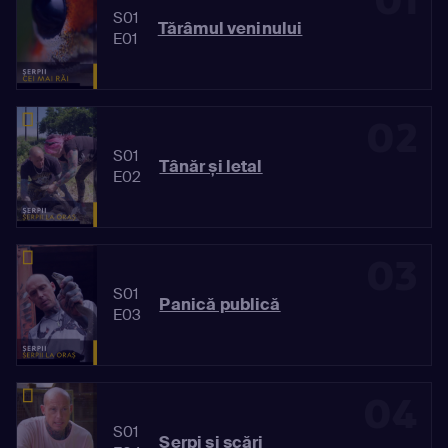
01
S01
Tărâmul veninului
E01
02
S01
Tânăr și letal
E02
03
S01
Panică publică
E03
04
S01
Șerpi și scări