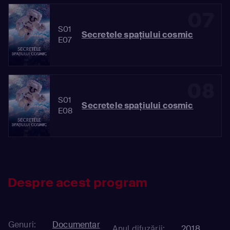
07
S01
Secretele spaţiului cosmic
E07
08
S01
Secretele spaţiului cosmic
E08
Despre acest program
Genuri:
Documentar
Anul difuzării:
2018