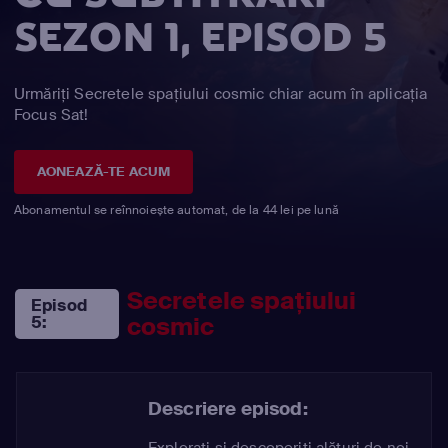
SEZON 1, EPISOD 5
Urmăriți Secretele spaţiului cosmic chiar acum în aplicația
Focus Sat!
AONEAZĂ-TE ACUM
Abonamentul se reînnoiește automat, de la 44 lei pe lună
Secretele spaţiului
Episod
cosmic
5:
Descriere episod:
Exploraţi şi descoperiţi alături de noi