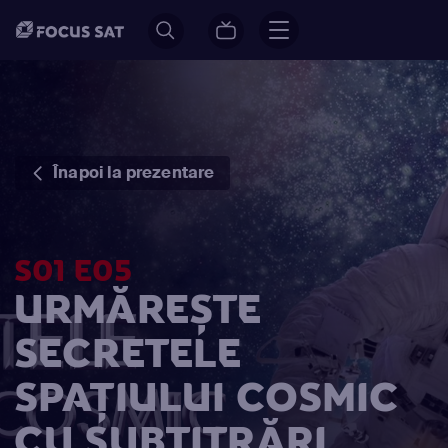
Înapoi la prezentare
S01 E05
URMĂREȘTE
SECRETELE
SPAŢIULUI COSMIC
CU SUBTITRĂRI