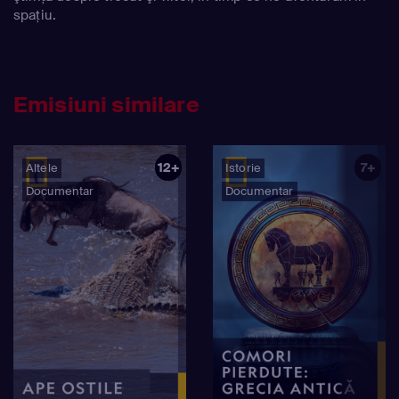
spaţiu.
Emisiuni similare
12+
7+
Altele
Istorie
Documentar
Documentar