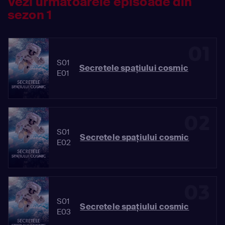
Vezi următoarele episoade din
sezon 1
01
S01
Secretele spaţiului cosmic
E01
02
S01
Secretele spaţiului cosmic
E02
03
S01
Secretele spaţiului cosmic
E03