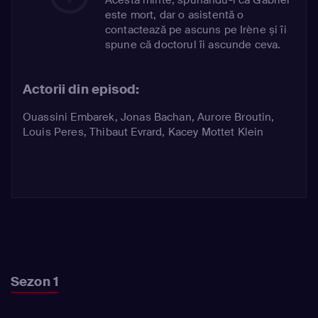
este mort, dar o asistentă o
contactează pe ascuns pe Irène și îi
spune că doctorul îi ascunde ceva.
Actorii din episod:
Ouassini Embarek
,
Jonas Bachan
,
Aurore Broutin
,
Louis Peres
,
Thibaut Evrard
,
Kacey Mottet Klein
Sezon 1