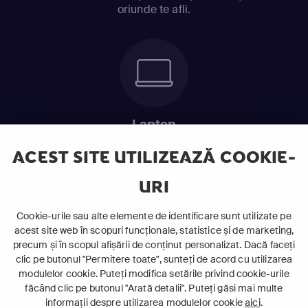
oriunde te afli.
Laptop
Intră în pat și urmărește acel episod incitant.
ACEST SITE UTILIZEAZĂ COOKIE-
URI
ABONEAZĂ-TE ACUM
Cookie-urile sau alte elemente de identificare sunt utilizate pe
acest site web în scopuri funcționale, statistice și de marketing,
Cerințe de sistem
precum și în scopul afișării de conținut personalizat. Dacă faceți
clic pe butonul "Permitere toate", sunteți de acord cu utilizarea
modulelor cookie. Puteți modifica setările privind cookie-urile
făcând clic pe butonul "Arată detalii". Puteți găsi mai multe
informații despre utilizarea modulelor cookie
aici
.