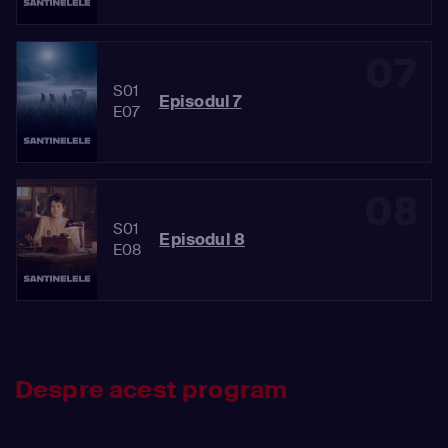
07
S01
Episodul 7
E07
08
S01
Episodul 8
E08
Despre acest program