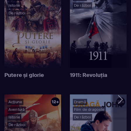
Istorie
De război
De război
Putere și glorie
1911: Revoluţia
12+
12+
Acțiune
Dramă
Aventură
Film de dragoste
Istorie
De război
De război