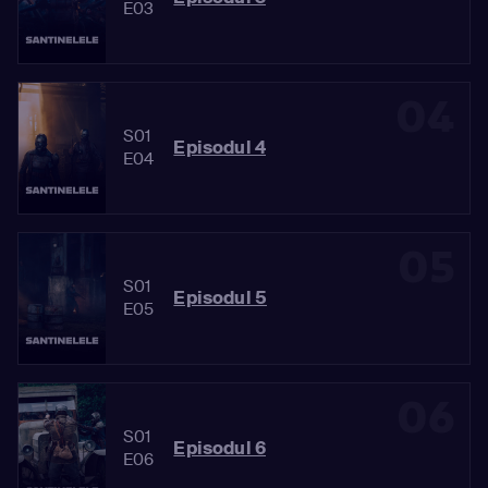
E03
04
S01
Episodul 4
E04
05
S01
Episodul 5
E05
06
S01
Episodul 6
E06