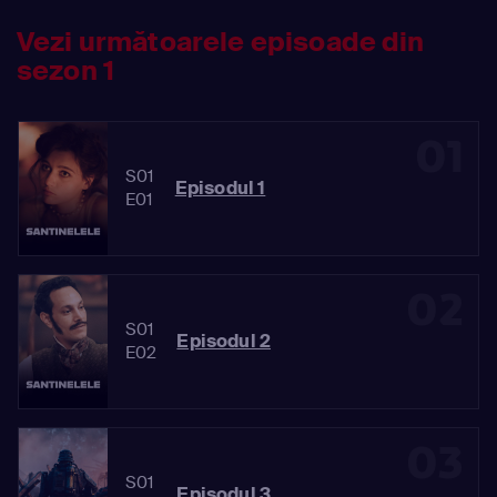
Vezi următoarele episoade din
sezon 1
01
S01
Episodul 1
E01
02
S01
Episodul 2
E02
03
S01
Episodul 3