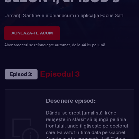
Urmăriți Santinelele chiar acum în aplicația Focus Sat!
AONEAZĂ-TE ACUM
Abonamentul se reînnoiește automat, de la 44 lei pe lună
Episodul 3
Episod 3:
Descriere episod:
Dându-se drept jurnalistă, Irène
reușește în sfârșit să ajungă pe linia
frontului, unde îl găsește pe doctorul
care l-a văzut ultima dată pe Gabriel.
Acesta minte, spunandu-i că Gabriel