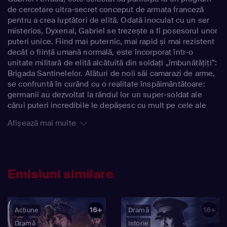
de cercetare ultra-secret conceput de armata franceză
pentru a crea luptători de elită. Odată inoculat cu un ser
misterios, Dyxenal, Gabriel se trezește a fi posesorul unor
puteri unice. Fiind mai puternic, mai rapid și mai rezistent
decât o ființă umană normală, este încorporat într-o
unitate militară de elită alcătuită din soldați „îmbunătățiți”:
Brigada Santinelelor. Alături de noii săi camarazi de arme,
se confruntă în curând cu o realitate înspăimântătoare:
germanii au dezvoltat la rândul lor un super-soldat ale
cărui puteri incredibile le depășesc cu mult pe cele ale
Santinelelor. Amenințarea germană nu se limitează la
Afișează mai multe
câmpul de luptă. Baronul este membru al lumii interlope
pariziene, un om periculos cu puteri ezoterice. În numele
unui maestru spion german, el se află pe urmele
Santinelelor. Misiunea sa este să facă tot posibilul pentru
a distruge programul francez.
Emisiuni similare
16+
16+
Acțiune
Dramă
Dramă
Istorie