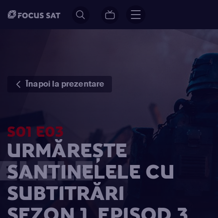
Înapoi la prezentare
S01 E03
URMĂREȘTE
SANTINELELE CU
SUBTITRĂRI
SEZON 1, EPISOD 3