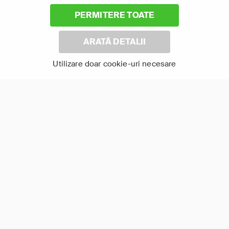
PERMITERE TOATE
ARATĂ DETALII
Utilizare doar cookie-uri necesare
Rugăciune pentru
Iubitor de câini
ploaie
Arată-le pe toate
TV Online în aplicația FOCUS+