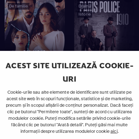
De familie
Dramă
Istorie
ACEST SITE UTILIZEAZĂ COOKIE-
URI
Jocul Destinului
Paris Police 1910
Cookie-urile sau alte elemente de identificare sunt utilizate pe
acest site web în scopuri funcționale, statistice și de marketing,
precum și în scopul afișării de conținut personalizat. Dacă faceți
clic pe butonul "Permitere toate", sunteți de acord cu utilizarea
16+
9+
Dramă
Dramă
modulelor cookie. Puteți modifica setările privind cookie-urile
Polițist
făcând clic pe butonul "Arată detalii". Puteți găsi mai multe
informații despre utilizarea modulelor cookie
aici
.