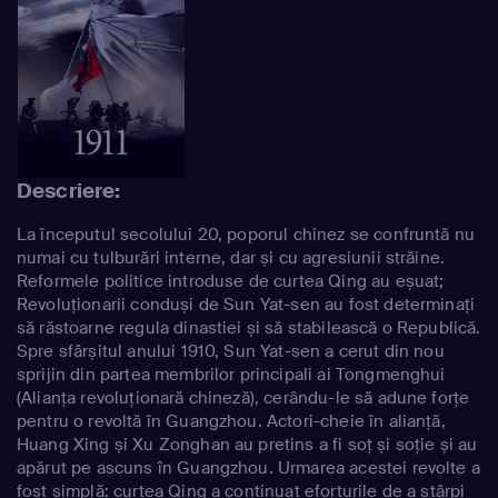
Descriere:
La începutul secolului 20, poporul chinez se confruntă nu
numai cu tulburări interne, dar și cu agresiunii străine.
Reformele politice introduse de curtea Qing au eșuat;
Revoluționarii conduși de Sun Yat-sen au fost determinați
să răstoarne regula dinastiei și să stabilească o Republică.
Spre sfârșitul anului 1910, Sun Yat-sen a cerut din nou
sprijin din partea membrilor principali ai Tongmenghui
(Alianța revoluționară chineză), cerându-le să adune forțe
pentru o revoltă în Guangzhou. Actori-cheie în alianță,
Huang Xing și Xu Zonghan au pretins a fi soț și soție și au
apărut pe ascuns în Guangzhou. Urmarea acestei revolte a
fost simplă: curtea Qing a continuat eforturile de a stârpi