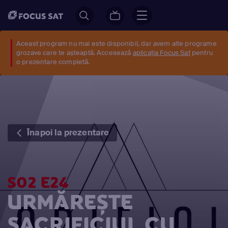
Aceast program nu mai este disponibil, dar avem alte programe
grozave care te așteaptă. Accesează
aplicația Focus Sat
pentru
o prezentare completă.
Înapoi la prezentare
S02 E24
URMĂREȘTE
SACRIFICIUL CU