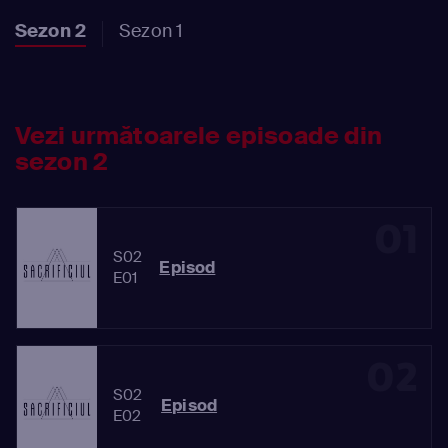
Sezon 2
Sezon 1
Vezi următoarele episoade din
sezon 2
01
S02
Episod
E01
02
S02
Episod
E02