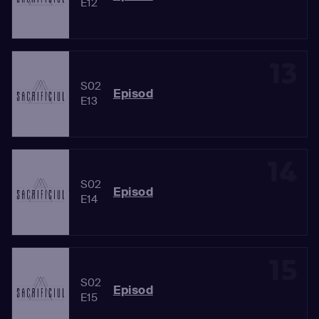
E12
13
S02
Episod
E13
14
S02
Episod
E14
15
S02
Episod
E15