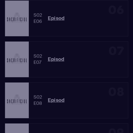
06
S02
Episod
E06
07
S02
Episod
E07
08
S02
Episod
E08
09