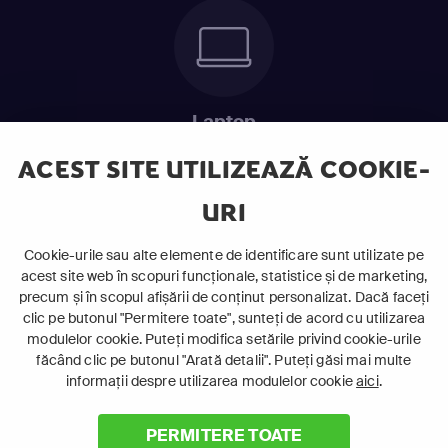
Laptop
Intră în pat și urmărește acel episod incitant.
ACEST SITE UTILIZEAZĂ COOKIE-
URI
ABONEAZĂ-TE ACUM
Cookie-urile sau alte elemente de identificare sunt utilizate pe
acest site web în scopuri funcționale, statistice și de marketing,
Cerințe de sistem
precum și în scopul afișării de conținut personalizat. Dacă faceți
clic pe butonul "Permitere toate", sunteți de acord cu utilizarea
modulelor cookie. Puteți modifica setările privind cookie-urile
făcând clic pe butonul "Arată detalii". Puteți găsi mai multe
informații despre utilizarea modulelor cookie
aici
.
PERMITERE TOATE