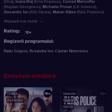
(Diva)
,
Ioana Blaj
(Irina Popescu)
,
Conrad Mericoffer
(Bogdan Georgescu)
,
Michaela Prosan
(Lili Ionescu)
,
Alexandru Ion
(Alin Oprea)
,
Marian Râlea
(Relu Popescu)
Afișează mai multe
Rating:
12+
Regizorii programului:
Radu Grigore, Ruxandra Ion, Ciprian Nistorescu
Emisiuni similare
16+
12+
Dramă
Detectiv
De familie
Dramă
Istorie