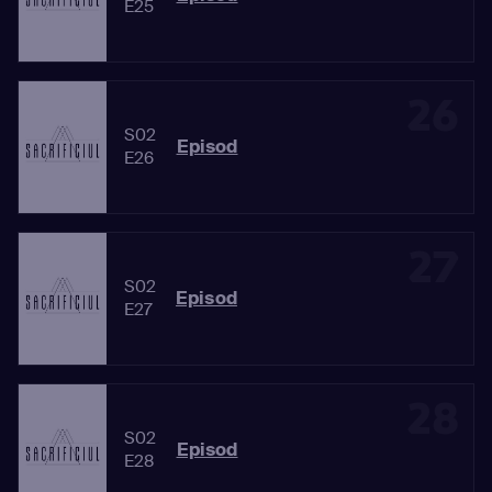
E25
26
S02
Episod
E26
27
S02
Episod
E27
28
S02
Episod
E28