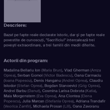
Descriere:
Bazat pe fapte reale declarate istoric, dar şi pe fapte reale
povestite de cunoscuţi, "Sacrificiul" intercalează trei
poveşti extraordinare, a trei familii din medii diferite.
Actorii din program:
Madalina Bellariu Ion
(Maria Brun)
,
Vlad Gherman
(Amza
Oprea)
,
Serban Gomoi
(Victor Badescu)
,
Oana Carmaciu
(Ioana Popescu)
,
Denis Hanganu
(Andrei Oprea)
,
Claudiu
Istodor
(Stefan Oprea)
,
Bogdan Stanoevici
(Grig Oprea)
,
Andrei Barbu
(Danut)
,
Cosmina Larisa Dobrota
(Katia)
,
Maia Morgenstern
(Eva Oprea)
,
Ana Ciontea
(Elena
Popescu)
,
Julia Marcan
(Stefania Oprea)
,
Adriana Trandafir
(Veorica Zamfir)
,
Michaela Prosan
(Lili)
,
Oana Zavoranu