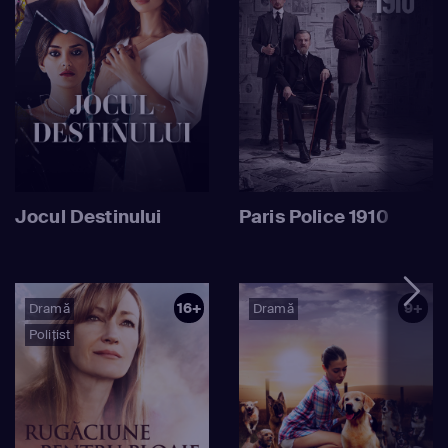
Jocul Destinului
Paris Police 1910
16+
9+
Dramă
Dramă
Polițist